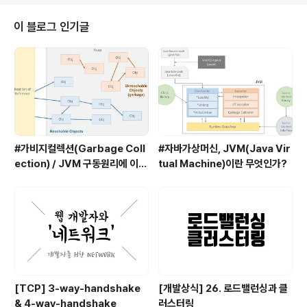
mentsByClassName인자로 전달된 값에 해당하는 클
래스에 속해있는 개체를 찾아서 유사배열에 담는다. 3.ID
이 블로그 인기글
적용하여 개체찾기 var li = document.getElementBy
Id..
#가비지컬렉션(Garbage Coll
#자바가상머신, JVM(Java Vir
ection) / JVM 구동원리에 이어
tual Machine)이란 무엇인가?
서
[TCP] 3-way-handshake
[개발상식] 26. 로드밸런싱과 클
& 4-way-handshake
러스터링