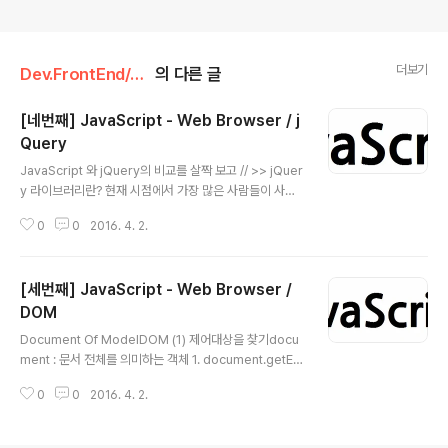
더보기
Dev.FrontEnd/JavaScript
의 다른 글
[네번째] JavaScript - Web Browser / j
Query
글 내용
JavaScript 와 jQuery의 비교를 살짝 보고 // >> jQuer
y 라이브러리란? 현재 시점에서 가장 많은 사람들이 사용
하는 자바스크립트 라이브러리.라이브러리란 자주 사용하
0
0
2016. 4. 2.
는 로직을 재사용할 수 있도록 고안된 소프트웨어적은 코
드로 많은 일을 할 수 있는 효율성을 보인다!DOM이 할 수
없는 것을 제이쿼리가 할 수 있는 것은 아니다.제이쿼리에
[세번째] JavaScript - Web Browser /
DOM이 담겨져 있으므로.제이쿼리만 사용한다면 라이브
러리 바깥 쪽에 있는 기능을 알지 못할 수 있다.인간은 도구
DOM
글 내용
를 사용한다! 라이브러리를 적재적소에 활용할 줄 알아야
Document Of ModelDOM (1) 제어대상을 찾기docu
한다. CDN = Contents Delivery NetworkjQuery 파
ment : 문서 전체를 의미하는 객체 1. document.getEle
일을 따로 다운받지 않아도 jQuery를 연동해서 사용할 수
mentsByTagName 메소드 사용유사배열을 가져온다.
있다. src="//code.// 앞에 http가 생략..
0
0
2016. 4. 2.
var lis = document.getElementsByTagName('li');
for(var i=0; i ul객체를 찾으면 된다.(document로 하는
게 아닌) 2. class 적용하여 개체찾기document.getEle