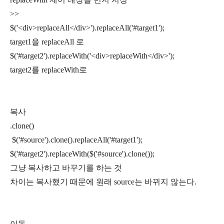
>>
$('<div>replaceAll</div>').replaceAll('#target1');
target1을 replaceAll 로
$('#target2').replaceWith('<div>replaceWith</div>');
target2를 replaceWith로
복사
.clone()
$('#source').clone().replaceAll('#target1');
$('#target2').replaceWith($('#source').clone());
그냥 복사하고 바꾸기를 하는 것
차이는 복사했기 때문에 원래 source는 바뀌지 않는다.
이동