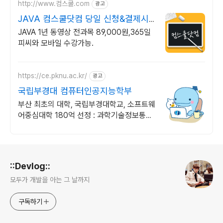
http://www.컴스쿨.com
광고
JAVA 컴스쿨닷컴 당일 신청&결제시
기프티콘!
JAVA 1년 동영상 전과목 89,000원,365일
피씨와 모바일 수강가능.
https://ce.pknu.ac.kr/
광고
국립부경대 컴퓨터인공지능학부
부산 최초의 대학, 국립부경대학교, 소프트웨
어중심대학 180억 선정 : 과학기술정보통신
부 소프트웨어중심대학 선정 (187억원 지
원)
로그 정보
::Devlog::
모두가 개발을 아는 그 날까지
구독하기