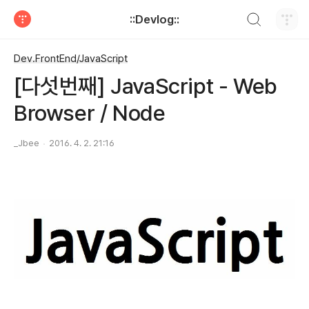
검색하기
::Devlog::
티스토리
Dev.FrontEnd/JavaScript
[다섯번째] JavaScript - Web
Browser / Node
_Jbee
2016. 4. 2. 21:16