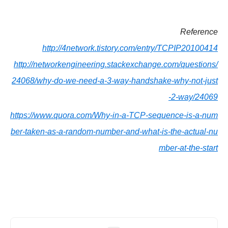
Reference
http://4network.tistory.com/entry/TCPIP20100414
http://networkengineering.stackexchange.com/questions/
24068/why-do-we-need-a-3-way-handshake-why-not-just
-2-way/24069
https://www.quora.com/Why-in-a-TCP-sequence-is-a-num
ber-taken-as-a-random-number-and-what-is-the-actual-nu
mber-at-the-start