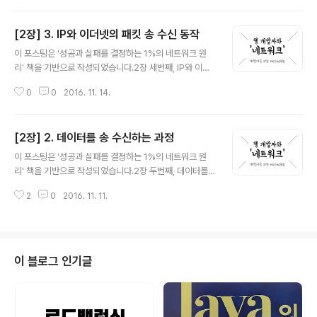
..
이럴 경우에는 복수의 서버를 사용하여 서버 한 대당 처리
량을 줄여야 하는데, 이러한 방법을 분산 처리라고 한다.그
[2장] 3. IP와 이더넷의 패킷 송 수신 동작
중 가장 간단한 방법은 단순히 여러 대의 웹 서버를 설치하
글 내용
고 한 대가 담당하는 사용자 수를 줄이는 방법이 있다. 그러
이 포스팅은 '성공과 실패를 결정하는 1%의 네트워크 원
기 위해서는 클라이언트가 보내는 리퀘스트를 웹 서버에
리' 책을 기반으로 작성되었습니다.2장 세번째, IP와 이더
분배하는 구조가 필요하다. DNS 서버에 적용되고 있는 분
넷의 패킷 송 수신 동작 1. 패킷의 기본 IP 담당 부분이 어떻
배하는 방법이 가장 간단하다. 서버에 액세스 할 때 DNS
0
0
2016. 11. 14.
게 패킷을 상대에게 송신하는가? 패킷은 헤더와 데이터 두
서버에 조회하여 IP 주소를 조사하는데 이 때, DNS 서버에
부분으로 구성된다. 헤더에는 수신처 주소 등의 제어 정보
같은 이름으로 여러..
가 들어있고 데이터 부분에는 그 자체로 데이터가 담긴다.
[2장] 2. 데이터를 송 수신하는 과정
먼저 패킷의 송신처가 되는 기기가 패킷을 만든다. 그리고
글 내용
가장 가까운 중계장치에 송신한다. 중계 장치는 도착한 패
이 포스팅은 '성공과 실패를 결정하는 1%의 네트워크 원
킷의 헤더를 조사하여 다음 목적지를 판단한다. 이 때 어느
리' 책을 기반으로 작성되었습니다.2장 두번째, 데이터를
수신처가 어느 방향에 있는지에 대한 정보를 기록한 표 같
송 수신 한다. 1. 프로토콜 스택에 HTTP 리퀘스트 메시지
은 것을 사용한다. 헤더에 기록된 내용과 표에 등록된 내용
2
0
2016. 11. 11.
를 넘긴다. 접속 동작을 마치게 되면 데이터 송 수신 동작에
을 결합하여 목적지를 판단하는 것이다. TCP/IP 패킷 구
들어간다.이 동작은 애플리케이션이 write를 호출하여 송
조는 이 기본에서 발..
신 데이터를 프로토콜 스택에 건네주는 곳부터 시작된다.
프로토콜 스택은 데이터롤 곧바로 송신하는 것이 아니라
내부이 있는 송신용 버퍼 메모리 영역에 저장을 해둔다. 그
이 블로그 인기글
이유는 송신 의뢰가 올 때마다 데이터를 송신하게 되면 네
트워크 효율이 떨어지기 때문이다.그렇다면 어떤 기준으로
데이터를 저장하는가? 프로토콜 스택은 MTU라는 매개변
수를 바탕으로 판단한다. MTU란 한 패킷으로 운반할 수