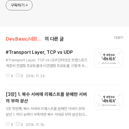
구독하기
더보기
Dev.Basic/네트워크
의 다른 글
#Transport Layer, TCP vs UDP
글 내용
#Transport Layer, TCP vs UDP인터넷은 트랜스포츠
계층에 연결형 프로토콜과 비연결형 프로토콜, 이렇게 두
개의 주된 프로토콜을 갖는다. UDP UDP(User Datagr
4
0
2016. 11. 23.
am Protocol, 사용자 데이터그램 프로토콜)는 비연결형
프로토콜이다. IP 데이터그램을 캡슐화하여 보내는 방법과
연결 설정을 하지 않고 보내는 방법을 제공한다. UDP는 흐
[3장] 1. 복수 서버에 리퀘스트를 분배한 서버
름제어, 오류제어 또는 손상된 세그먼트의 수신에 대한 재
전송을 하지 않는다. 이 모두가 사용자 프로세스의 몫이다.
의 부하 분산
글 내용
UDP가 행하는 것은 포트들을 사용하여 IP 프로토콜에 인
3장 첫번째, 복수 서버에 리퀘스트를 분배한 서버의 부하
터페이스를 제공하는 것이다. UDP가 특별히 유용한 분야
분산 1. 처리 능력이 부족하면 복수 서버로 부하 분산된다.
는 클라이언트-서버 상황이다. 종종 클라이언트는 서버로
클라이언트로 부터 서버에 액세스가 증가할 때,유입되는
짧은 요청을 보내고, 짧은 응답을 기대한다. 만약 요청 또는
3
0
2016. 11. 16.
대량의 패킷을 서버의 처리 능력이 따라잡지 못할 수 있다.