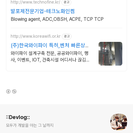
http://www.technofine.kr/
광고
발포제전문기업-테크노화인켐
Blowing agent, ADC,OBSH, ACPE, TCP TCP
http://www.koreawifi.or.kr
광고
(주)한국와이파이 특허,벤처 빠른상담
가능
와이파이 설계구축 전문, 공공와이파이, 행
사, 이벤트, IOT, 건축시설 어디서나 끊김없
이! 와이파이특허 보유, 다양한 시공경험을
가진 전문성있는 기업
(새창열림)
로그 정보
::Devlog::
모두가 개발을 아는 그 날까지