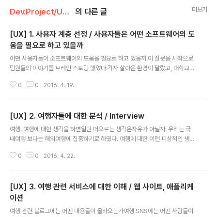
더보기
Dev.Project/UX_project
의 다른 글
[UX] 1. 사용자 계층 선정 / 사용자들은 어떤 소프트웨어의 도
움을 필요로 하고 있을까
글 내용
어떤 사용자들이 소프트웨어의 도움을 필요로 하고 있을까.이 질문을 시작으로
팀원들의 이야기를 브레인 스토밍 했었다.각자 살아온 환경이 달랐고, 대학교를
재학하던 때의 전공들도 모두 제각각이라서 다양한 의견들이 나왔다. 1. 거리적
0
0
2016. 4. 19.
/ 시간적 약자들을 위한 의료서비스 2. 다이어리를 쓰고 싶은 사람들을 위한 다
이어리 어플(조금 더 구체적으로 들어가면 다이어리에 도대체 어떤 내용을 적으
면 좋은지 모르는 사람들이었다.) 3. SNS를 하는 것이 아닌 SNS에 치이는 시
[UX] 2. 여행자들에 대한 분석 / Interview
대이다. 하나라도 놓치고 싶지 않은 마음에 여러 가지의 SNS에 계정을 두고 있
글 내용
는 현 상황.수많은 SNS를 자기가 원하는 태그들로 종합해줄 수는 없을까.이런
여행. 여행에 대한 생각을 하면일단 떠오르는 생각은자유가 아닐까. 우리는 국
고민을 하는 사람들 4. 판교에서 공부를 하고 있다보니 야근자가 생각보다 엄청
내여행 보다는 해외여행에 집중하기로 하였다. 여행에 대한 이런 피상적인 생각
많다는 것..
에서 벗어나좀 더 현실에 가까운 여행을 알아보기 위해최근에 여행을 다녀온 사
0
0
2016. 4. 22.
람들을 대상으로 인터뷰를 진행해보았다. 인터뷰를 진행하기 전에여행자에 대
한 기본적인 이해들이 필요했다.우선 여행을 얼마나 다녀봤는지에 따라서 천차
만별이었다.극단적으로는 여행을 한 번도 가보지 않은 사람, 여행을 많이 다녀
[UX] 3. 여행 관련 서비스에 대한 이해 / 웹 사이트, 애플리케
봐서 여행에 있어서 준전문가 수준인 사람까지그 스펙트럼이 정말 넓었다.물어
보고 싶은 내용은 산더미였지만인터뷰이기에 그 사람의 여행에 대한 전반적인
이션
글 내용
이야기들을 듣는 방향으로 인터뷰를 진행했다. 원래 우리가 물어보고 싶은 내용
여행 관련 블로그에는 어떤 내용들이 올라오는가여행 SNS에는 어떤 사람들이
들은 대략 다음과 같았다. 여행을 준비하고 계..