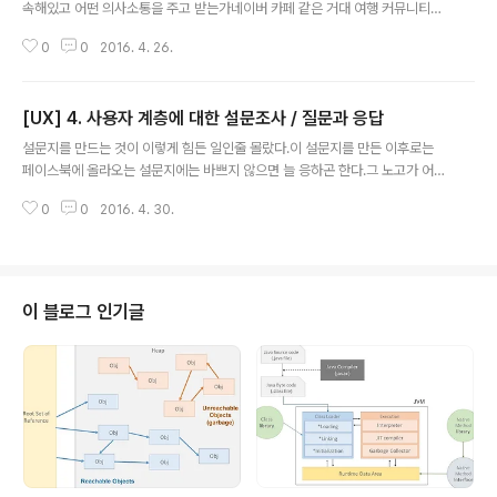
속해있고 어떤 의사소통을 주고 받는가네이버 카페 같은 거대 여행 커뮤니티에
서는 어떤 정보들이 올라오는가현존하는 여행 서비스들에 대해서 얼마나 알고
0
0
2016. 4. 26.
있고 그 서비스들이 두각을 드러내지 못하는 이유는 무엇인가정말 많은 가이드
북이 지금도 출시되고 있지만 그 가이드북이 갖고 있는 콘텐츠의 한계점은 무엇
인가 여행 애플리케이션 (웹 사이트) 조사1. 여행노트 = 여행기를 작성하고 공유
[UX] 4. 사용자 계층에 대한 설문조사 / 질문과 응답
하는 서비스 = 여행기라고 해서 장황한 여행기가 아니라 페이스북에 남기는 사
글 내용
진과 글정도. = 그냥 공유하는 정도? = 추천 여행기 최저가 호텔 이런 것이 있지
설문지를 만드는 것이 이렇게 힘든 일인줄 몰랐다.이 설문지를 만든 이후로는
만 주력서비스는 아니라서 많이 부실 = 회원들이 나이가 좀 있으신 듯 하다. 말
페이스북에 올라오는 설문지에는 바쁘지 않으면 늘 응하곤 한다.그 노고가 어떨
투 들이 다 나이가 있으신..
지 짐작이 가기 때문이다.무자본으로 설문하기는 더욱 어렵다.설문 또한 일종의
0
0
2016. 4. 30.
투자를 받는다고 생각한다.다른 사람들의 시간을 받는 것이고 생각을 받는 것이
기 때문이다.처음 만들어보는 설문이었기에, 무엇을 물어봐야하는지, 어떻게 물
어봐야하는지 정말 대책이 없었다.어찌어찌하여 지인을 통해서 약 40명의 사람
들에게 설문 응답을 받았다.설문 분석도 어떻게 하는지 몰랐다.질문을 할줄 몰
랐으니 얻어지는 정보에는 한계가 있었다.나름대로 진행해보았던 설문조사 내
이 블로그 인기글
용을 정리해보았다. 대표적인 질문 - 선호하는 여행 스타일은 무엇인가요? - 예
약에 문제점이 있었나요? - 여행자..