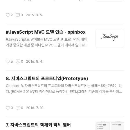
ore reference to this $(el).change(function(eve
하는 것이다. 객체 리터럴 네임 스페이싱(Object Literal
nt) { self.name = this.value; // captures self in a cl
NameSpacing) 하나의 전역 객체를 생성한 다음. 모든
작성시간
2
0
2016. 8. 5.
osure });}Colored by Color Scriptercs this.name
함수, 객체, 변수를 이 전역객체에 추가하여 구현하는 방법
에서의 this는 Person이라는 함수를 가리키고 있을 것이
이다...
다. Person 함수를 내부에서도 가리킬 필요가 있다면 어
#JavaScript MVC 모델 연습 - spinbox
떻게 해야할까? 우리는 이 함수를 생성한 객체를 가리키고
글 내용
있는 this를 끌고 내려오기 위해, this의 주소를 self라는
#JavaScript로 알아보는 MVC 모델 웹 프로그래밍에서
변수에 저장하여 끌고 내려왔다. 이렇게 ..
가장 중요한 개념 중 하나인 MVC 모델에 대해서 알아보도
록 하자.최근 들어서 서버 사이드 렌더링 말고도,클라이언
트 사이드 렌더링과 관련된 프레임워크들이 많이 등장하고
작성시간
6
0
2016. 8. 4.
있다. (Angular, Ember, 등)JavaScript로 MVC는 어떻
게 설계하는가?간단한 예제인 SpinBox sample을 통해
서 MVC 구조에 대해 간단하게 알아보자.>> MVC 모델이
8. 자바스크립트의 프로토타입(Prototype)
란? >> 1단계. JavaScript의 작동을 확인할 기본적인 ht
글 내용
ml 구조를 잡자.12345678910111213141516171819
Chapter 8. 자바스크립트의 프로토타입 자바스크립트에는 클래스라는 개념이 없
20212223242526 spinbox MVC Spinbox + - C
다. (ECMA 2016부터 정식적으로 등장하긴 했다.)그래서 기존의 객체를 복사하여
olored by Color Scriptercs html에서 주의할 점 중
새로운 객체를 생성하는 프로토타입 기반의 언어인 것이다. 그만큼 프로토타입의 이
하..
해에 대해서는 필수적이다. 프로토타입이란 무엇인가 어떠한 객체가 만들어지기 위
작성시간
0
0
2016. 7. 10.
해 그 객체의 모태가 되는 녀석을 프로토타입이라고 한다. Java에서의 class가 바
로 자바스크립트에서의 프로토타입이다. 프로토타입은 두가지로 해석될 수 있다. 하
나는 프로토타입 객체를 참조하는 prototype 속성이고 다른 하나는 객체 멤버인 _
7. 자바스크립트의 객체와 객체 멤버
proto_ 속성이 참조하는 숨은 링크를 말한다. JavaScript에서 함수를 정의하고 파
글 내용