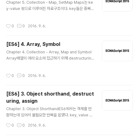
Chapter 5. Collection - Map, SetMap Maps는 ke
r syntax라고도 한다. ES5>>12345678function Sp
y-value 쌍으로 이루어진 자료구조이다. key들은 중복될
onsorWidget(name, description, url){ this.name
수 없으며, 하나의 키에 하나의 value만 올 수 있다. map
= name; this.description = description; this.url =
s를 이용하여 객체를 사용할 때, 객체의 key들은 항상 stri
url;}Sp..
작성시간
0
0
2016. 9. 6.
ng 으로 변환된다. code> 12345678910111213141
516//user1, user2라는 다른 두 객체를 생성하자.let us
er1 = { name : “Sam” };let user2 = { name : “Tyle
[ES6] 4. Array, Symbol
r” }; //그리고 totalReplies라는 객체에 두 객체를 key
글 내용
값으로 value값을 추가하자.let totalReplies = { };total
Chapter 4. Collection - Array, Map and Symbol
Replies[user1] = 5;totalReplies[us..
Array배열의 여러 요소에 접근하기 위해 destructuring
을 사용할 수 있다.ES5>>1234567let users = [“Sa
m”, “Tyler”, “Brook”]; let a = users[0];let b = use
작성시간
0
0
2016. 9. 6.
rs[1];let c = users[2]; console.log(a,b,c); // Sam
Tyler Brookcs ES6>>12345678910let users =
[“Sam”, “Tyler”, “Brook”]; let [a, b, c] = users;co
[ES6] 3. Object shorthand, destruct
nsole.log(a,b,c); // Sam Tyler Brook let [a, ,b] = u
uring, assign
sers;console.log(a, b); // Sa..
글 내용
Chapter 3. Object ShorthandES6에서는 객체를 반
환하는데 있어서 불필요한 반복을 없앴다. key, value 형
식으로 object의 프로퍼티를 추가했다면, shorthand 방
작성시간
0
0
2016. 9. 6.
식으로도 가능해졌다. 함수에서 반환하는 형식에서 뿐만
아니라 객체 그 자체를 정의하는데에도 사용할 수 있다. 물