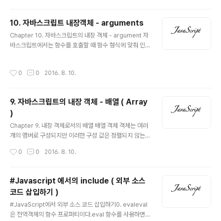
g()의 힘을 빌려 연습하자) 함수가 호출되는 방식, 즉 호출
다. C..
패턴에 따른 this 바인딩을 알아보자. 상황 1. 객체의 메서
10. 자바스크립트 내장객체 - arguments
드를 호출할 때 this 바인딩 객체의 프로퍼티가 함수일 경
글 내용
우 메서드라고 부른다. this는 함수를 실행할 때 함수를 소
Chapter 10. 자바스크립트의 내장 객체 - argument 자
유하고 있는 객체(메소드를 포함하고 있는 인스턴스)를 참
바스크립트에서는 함수를 호출할 때 함수 형식에 맞춰 인
조한다. 즉 해당 메서드를 호출한 객체로 바인딩된다. cod
자를 넘기지 않더라도 에러가 발생하지 않는다. 정의된 함
e>12345678910111213var m..
수의 인자보다 적게 인자를 넘겨주면 넘겨지지 않은 인자
작성시간
0
0
2016. 8. 10.
에 대해서는 undefined 값이 할당되고 정의된 함수의 인
자보다 많게 인자를 넘겨주게 되면 초과된 인수는 가볍게
무시된다! 자바스크립트의 이러한 특성 때문에 함수 코드
9. 자바스크립트의 내장 객체 - 배열 ( Array
를 작성할 때, 런타임 시에 호출된 인자의 개수를 확인하고
)
이에 따라 동작을 다르게 해줘야 할 경우가 있다. code> 1
글 내용
234567function func (arg1, arg2){ console.log(a
Chapter 9. 내장 객체로서의 배열 배열 객체 객체는 여러
rg1, arg2);}func( ); // > undefined undefinedfunc
개의 멤버로 구성되지만 이러한 구성 값은 정렬되지 않는
(1); // > ..
다. 객체를 구성하는 멤버에는 고유한 이름이 부여되어 있
작성시간
0
0
2016. 8. 10.
는데, 특정 값에 접근하려면 이름으로 접근할 수 있다. 하지
만 자바스크립트에도 넘버링되어 순차적으로 구성되어있
는 객체가 존재한다. 이 경우에는 해당 값의 인덱스를 이용
#Javascript 에서의 include ( 외부 소스
할 수 있다. 이 객체를 배열(array)라고 한다. 배열의 요소
코드 삽입하기 )
로는 다른 배열 객체에 대한 참조 변수, 객체, 함수 등 어떤
글 내용
데이터 타입의 값도 포함될 수 있다. var ar = new Array
#JavaScript에서 외부 소스 코드 삽입하기0. evaleval
( ); var ar = { }; 후자의 방법인 객체 리터럴을 통해 배열
은 전역객체의 함수 프로퍼티이다.eval 함수를 사용하면