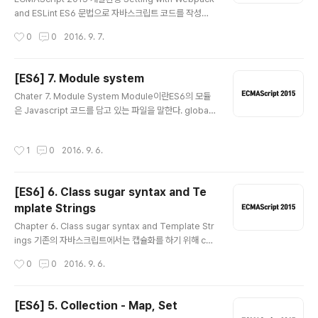
onment)과 자바스크립트를 해석하고 실행시키는 엔진에
and ESLint ES6 문법으로 자바스크립트 코드를 작성하
대해서 알아본다. Javascript Engine ?일단 한 ..
는 것이 간결하지만, 현재 모든 브라우저에서 완벽하게 ES
작성시간
0
0
2016. 9. 7.
6 문법을 지원해주지 못하고 있다. 그렇기에 개발자들은 E
S6로 작성된 코드를 이전의 문법인 ES5 문법으로 trans
pile하여 배포해야하는 경우가 발생했다. 이를 도와주는
[ES6] 7. Module system
것이 babel 이라는 npm이 있다. 하지만 여기서 한 발짝
글 내용
Chater 7. Module System Module이란ES6의 모듈
더 나아가 bundle 기능까지 함께 제공하는 ( 원래 주가 b
은 Javascript 코드를 담고 있는 파일을 말한다. global
undle 기능이다. ) webpack을 활용하여 transpile 하
scope에서의 변수명 충돌을 방지하기 위해 모듈화 방식
자. webpack은 이 두 가지 기능 이외에도 정말 다양한 기
을 사용한다.ES6 모듈은 모듈안에서 자동적으로 strict 모
능을 갖고 있다. 또한 ESLint를 이용하여 보다 우아한 ES6
작성시간
1
0
2016. 9. 6.
드로 처리되며 모듈안에서는 import, export 키워드로
에 맞는 자바스크립트 ..
모듈을 노출시키거나 불러올 수 있다. 모든 import와 exp
ort 구문은 모듈의 작성된 코드의 top level에만 올 수 있
[ES6] 6. Class sugar syntax and Te
다. 조건적으로 import하거나 export할 수 없으며 impo
mplate Strings
rt 구문을 함수 스코프에서 사용할 수도 없다. export 구
글 내용
문은 명시적인 이름으로 export 되어야 한다. 배열을 순회
Chapter 6. Class sugar syntax and Template Str
한다던가의 방법은 사용할 수 없다. 단 중괄호 안에 한꺼번
ings 기존의 자바스크립트에서는 캡슐화를 하기 위해 co
에 여러 개의 모..
nstructor function을 사용하였다. 이를 보완하기 위해 c
작성시간
0
0
2016. 9. 6.
lass 문법이 등장하였다. class라는 키워드로 말 그대로
클래스를 생성할 수 있게 된 것이다. 이것은 새로운 객체 모
델이 아니라 기존에 사용했던 프로토타입 객체 지향의 문
[ES6] 5. Collection - Map, Set
법을 class 기반인 것처럼 wrapping 한 문법이다. suga
글 내용