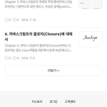
싱단계에 들어가면 내부적으로 수행되는 작업이 있다..
Chapter 7. 자바스크립트의 객체와 객체 멤버자바스크립
트에서는 기본적으로 모든 메소드, 속성은 공개(public)으
로 정의된다.비공개(private)특징을 구현할 수는 있다. 자
바스크립트에서는 객체를 만들어내는 방법이 3가지 존재
작성시간
0
0
2016. 7. 10.
한다.1. new와 Object 생성자 이용 - new Object( ) 2.
객체 리터럴 이용 - { } 이 방법은 1과 비교했을 때, 내부적
인 절차는 동일하다. 즉, Object 생성자를 이용해 객체가
6. 자바스크립트의 클로저(Closure)에 대해
생성되고 { }에서 정의한 멤버를 동적으로 추가하는 것이
서
다. 12var obj = { };var obj = new Object;cs위 두 코
글 내용
드는 동일하다. 이렇게 정의된 멤버는 모두 외부에서 접근
Chapter 6. 자바스크립트의 클로저(Closure)자바스크
할 수 있는 공개 멤버이다. 3. new와 사용자 정의 생성자
립트에는 없는 class역할을 대신해 비공개 속성/메소드,
이용 - new..
공개 속성/메소드를 구현할 수 있는 방안을 마련한다.따라
작성시간
0
0
2016. 7. 9.
서 캡슐화와 정보 은닉을 이해하기 위해 클로저를 알아야
한다.아직 클로저가 무엇인지도 모르는데, 그렇다고 한다.
클로저클로저는 두 개의 것(함수, 그 함수가 만들어진 환
더보기
경)으로 이루어진 특별한 객체의 한 종류이다.환경이라 함
은 클로저가 생성될 때 그 범위 안에 있던 여러 지역 변수들
로 이루어진다.이 말 역시 무슨말인지 잘 모르겠다. 그렇다
고 한다. 다음은 클로저가 생성되는 조건이다. 1) 내부 함수
가 익명 함수로 되어 outer 함수의 반환값으로 사용된다.
2) inner 함수는 outer 함수의 실행 환경(execution e
의안내
티스토리
로그인
고객센터
n..