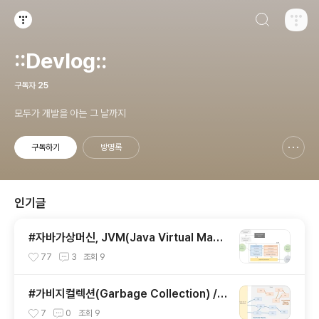
검색하기
티스토리
::Devlog::
구독자
25
모두가 개발을 아는 그 날까지
구독하기
방명록
신고하기 레이어
열기
인기글
#자바가상머신, JVM(Java Virtual Mach
ine)이란 무엇인가?
77
3
조회
9
#가비지컬렉션(Garbage Collection) / J
VM 구동원리에 이어서
7
0
조회
9