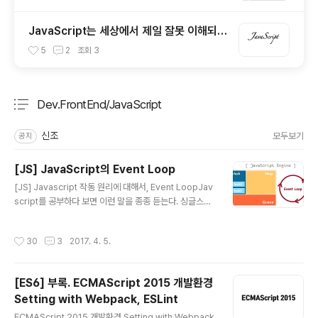
JavaScript는 세상에서 제일 잘못 이해되고
있는 언어이다. / 자바스크립트란 어떤 언어
5
2
조회
3
인가?
Dev.FrontEnd/JavaScript
분류 전체보기
주요 글 목록
신조
모두보기
공지
[JS] JavaScript의 Event Loop
글 내용
[JS] Javascript 작동 원리에 대해서, Event LoopJav
script를 공부하다 보면 이런 말을 종종 듣는다. 싱글스레
드 기반으로 동작하는 자바스크립트 이벤트 루프를 기반으
로 하는 싱글 스레드 Node.js 이런 말은 많이 들었지만 구
작성시간
30
3
2017. 4. 5.
체적으로 내부 원리에 대해 간단하게라도 설명하는 글은
보기 힘들다. (초심자 입장에서는 쉬운 내용이 결코 아니라
고 생각한다.) 이번 포스팅에서는 "정말 싱글 스레드인
[ES6] 부록. ECMAScript 2015 개발환경
가?", "싱글 스레드의 정체는 무엇이며, 어떻게 싱글 스레드
Setting with Webpack, ESLint
인가?" "이벤트 루프는 또 무엇인가?" 등등에 대해 정말 간
글 내용
단히 알아보기 위해 자바스크립트가 동작하는 환경(Envir
ECMAScript 2015 개발환경 Setting with Webpack