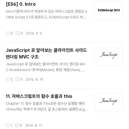
론, 객체의 프로퍼티 명과 지역변수의 명이 같아야 한다. E
[ES6] 0. Intro
S5>> 123456789function buildUser(first, last){ l
글 내용
Intro기존에 우리가 적응되어 있는 자바스크립트 문법은 E
et fullName = first + “ “ + last; return { first : first,
CMA Script 3.1로 발표되고, ECMAScript 5라고 부르
last : last, fullName : fullName };}let user = bulidU
고 있는 것에 기반하고 있다. 그리고 나서 수년간에 걸쳐 수
ser(“Sam”, “Williams”); console.lo..
많은 문제점을 해결한 새로운 문법이 발표되었다. 기존의
작성시간
0
0
2016. 9. 5.
문법에 기반하면서 여러 가지가 추가된 것이다. 너무 여러
가지가 추가되다 보니 새로운 언어같은 느낌이 들 정도이
다. ES6, ECMA6, ECMA 2015 여러 가지로 불리고 있
JavaScript 로 알아보는 클라이언트 사이드
으며 공식 명칭은 ECMA Script 2015이다. 더이상 ECM
렌더링 MVC 구조
AScript2015 문법으로 자바스크립트 코드를 작성하는
글 내용
것은 선택이 아닌 필수가 되어가고 있다. 프론트 엔드에 위
JavaScript 로 알아보는 클라이언트 사이드 렌더링 MV
치하는 코드들이 거대해지고 복잡해지면서 여러 가지 부족
C Architecture 데이터(Model), 표현 계층(View), 사
한 요소가 드러나고 그에 대응한 문법들이 추가되었기 때
용자 상호작용 계층(Controller) 1. 사용자가 애플리케이
작성시간
2
0
2016. 8. 19.
문..
션과 상호작용한다. 2. 컨트롤러의 이벤트 핸들러가 실행
된다. 3. 컨트롤러는 모델에게 데이터를 요청하고 그 결과
를 뷰로 전달한다. 4. 뷰는 데이터를 사용자에게 표시한다.
11. 자바스크립트의 함수 호출과 this
Model 자바스크립트는 데이터를 원격으로 가져와서 클라
글 내용
Chapter 11. 함수 호출과 This모든 함수는 실행할 때마
이언트에 일시적으로 저장한다. 클라이언트의 데이터 접속
다 this라는 객체가 추가된다. 앞 포스팅에서 설명한 argu
은 마치 메모리에서 데이터를 가져오듯이 즉시 처리된다.
ments 객체와 함께 함수 내부로 암묵적으로 전달되는 것
이는 인터페이스에 큰 영향을 미친다. ORM을 이용하면 상
이다. 자바스크립트에서의 this 는 여러가지 이유로 상황에
당히 쉽게 데이터를 얻을 수 있다. ORM을 통해서 서버 데
작성시간
1
0
2016. 8. 11.
맞게 모습을 달리한다. (그래서 너무 어렵다. console.lo
이터를 가져와서 모델 레코드를 갱신하는 방법을 사용한