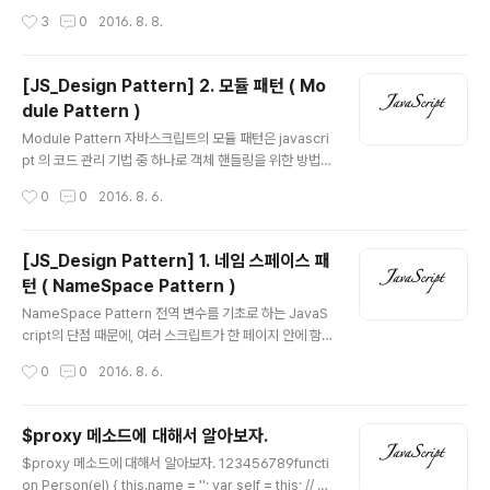
생성하기를 권장한다. Array 도 Object처럼 자바스크립
자바스크립트 소스 코드를 동적으로 로드하여 실행할 수
작성시간
3
0
2016. 8. 8.
트에서 미리 만들어 놓은 배열 객체의 생성..
있다.하지만 eval 함수로는 보안상 위험이 존재하기 때문
에 그리고 eval 함수 이외에도 동적으로 자바스크립트 소
스 코드를 실행할 수 있는 방법이 많이 존재하기 때문에 권
[JS_Design Pattern] 2. 모듈 패턴 ( Mo
장되지 않는 방법이다. 자바스크립트 컴파일러가 미리 최
dule Pattern )
적화시킬 수 없기 때문에 코드 최적화에 대한 이야기에 단
글 내용
골로 등장하는 함수가 eval 함수이다.eval 함수의 파라미
Module Pattern 자바스크립트의 모듈 패턴은 javascri
터로 넘어온 String 인자는 Javascript Parser에 의해
pt 의 코드 관리 기법 중 하나로 객체 핸들링을 위한 방법론
파싱되고 실행된다. 1. Ajax Loading1234567891011
중 하나이다. 객체에 유효범위를 주어 private, public을
작성시간
0
0
2016. 8. 6.
1213function require(script..
구분하여 캡슐화를 할 때 사용하는 방법이다. Namespac
e pattern에 Lexical Scope를 추가한 것으로 보면 된
다. Module Pattern 이란, 즉시 실행 함수(Immediatel
[JS_Design Pattern] 1. 네임 스페이스 패
y Invoked Function)에 this인자를 넘겨주고 함수 내부
턴 ( NameSpace Pattern )
에서 exports란 인자로 접근할 수 있는 패턴을 말한다. b
글 내용
asic>123(function(){ //something to do})();cs 모듈
NameSpace Pattern 전역 변수를 기초로 하는 JavaS
패턴을 사용하는 예를 코드를 통해 살펴보자.code>123
cript의 단점 때문에, 여러 스크립트가 한 페이지 안에 함
45678910111213141516..
께 있는 소스코드에서는 변수가 많아질 수록 이름이 겹칠
작성시간
0
0
2016. 8. 6.
우려가 있다. 이는 협업에서도 상당히 중요한 부분이다. 뿐
만 아니라 어느 곳에서도 접근할 수 있는 전역 변수이기에
소스의 신뢰도가 낮아질 수 있다. 이러한 단점들을 보완하
$proxy 메소드에 대해서 알아보자.
기 위한 패턴이 네임스페이스 패턴이다. 네임 스페이스란
글 내용
$proxy 메소드에 대해서 알아보자. 123456789functi
구분이 가능하도록 정해놓은 범위나 영역을 의미한다. 이
on Person(el) { this.name = ''; var self = this; // st
름 그대로, 이름 공간을 선언하여 다른 공간과 구분하도록