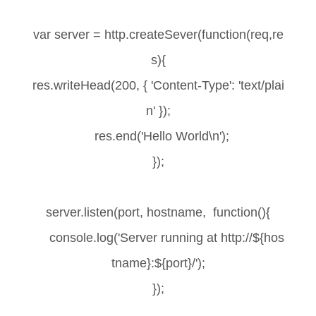
var server = http.createSever(function(req,re
s){
res.writeHead(200, { 'Content-Type': 'text/plai
n' });
res.end('Hello World\n');
});
server.listen(port, hostname, function(){
console.log('Server running at http://${hos
tname}:${port}/');
});