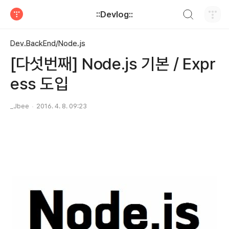
검색하기
::Devlog::
티스토리
Dev.BackEnd/Node.js
[다섯번째] Node.js 기본 / Expr
ess 도입
_Jbee
2016. 4. 8. 09:23