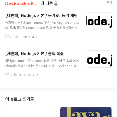
더보기
Dev.BackEnd/Node.js
의 다른 글
[네번째] Node.js 기본 / 동기&비동기 개념
글 내용
동기와 비동기Synchronous(동기) vs Asynchronous
(비동기) 줄여서 Sync, Async 로 표현한다. 실생활에서
의 비유를 통한 설명 > 상황 : 세 가지 일을 해야한다. 빨래.
2
0
2016. 4. 7.
설거지. 청소 각각 한시간씩 걸린다. 동기적으로 일을 처리
하는 것빨래를 하고 다 하고 나서 그 다음에 설거지를 하고
다 하고 나서 그 다음에 청소를 한다. 총 3시간이 걸린다.
[세번째] Node.js 기본 / 콜백 복습
비동기적으로 일을 처리하는 것빨래하는 업체가 있고 설거
글 내용
지 하는 업체가 있고 청소를 하는 업체가 있다. 그 빨래업체
콜백(call back) 함수. Node.js를 다루는데 꼭 알고 넘어
에게 전화를 한다. "빨래 좀 해주세요. 끝나면 말해주세요."
가야하는 자바스크립트 문법이다. 커맨드 창에 node 라고
전화를 하는데 1분이 걸렸다. 그 설거지업체에게 전화를 한
만 입력하고 엔터를 치게 되면커맨드에서 직접 js 코드를
다. "설거지 좀 해주세요. 끝나면 말해주세요." 전화를 하는
0
0
2016. 4. 7.
한줄 한줄 실습할 수 있다. cf) 세미콜론으로 한줄에 여러
데 1분이 걸렸다. 그 청소업체에게 전화를 한..
줄의 코드를 입력할 수 있다. Javascript의 문법 중에 arr
ay와 sort를 사용해서 콜백 함수에 대해 알아보겠다.> a=
[3,1,2];function b(v1, v2){return v2-v1}; a.sort(b);
console.log(a);[ 3, 2, 1 ] undefined > a=[3,1,2];fu
이 블로그 인기글
nction b(v1, v2){return v1-v2}; a.sort(b); console.
log(a); [ 1, 2, 3 ] undefined > ..