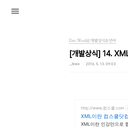
본문 바로가기
Dev.World/개발상식&언어
[개발상식] 14. X
_Jbee
2016. 5. 13. 09:03
http://www.컴스쿨.com
XML이란 컴스쿨닷컴
XML이란 인강만으로 