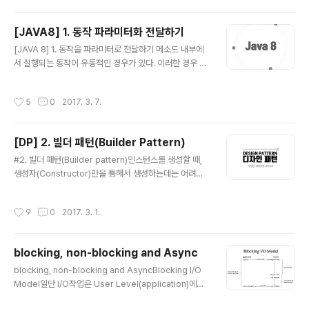
은 고유한 특징을 가진다. 대량의 데이터를 빠르게 처리하
도 된다. 훨씬 더 유연해진 것이다. 이와 같은 방식..
기 위해 메모리에 임시 저장하고 응답하는 등의 방법을 사
[JAVA8] 1. 동작 파라미터화 전달하기
용한다. 동적인 스케일 아웃을 지원하기도 하며, 가용성을
글 내용
위하여 데이터 복제 등의 방법으로 관계형 데이터베이스가
[JAVA 8] 1. 동작을 파라미터로 전달하기 메소드 내부에
제공하지 못하는 성능과 특징을 제공한다. CAP 정리일관
서 실행되는 동작이 유동적인 경우가 있다. 이러한 경우 오
성일관성은 동시성 또는 동일성이라고도 하며 다중 클라이
버로딩을 사용하여 해결할 수 있지만, 전달되는 파라미터
언트에서 같은 시간에 조회하는 데이터는 항상 동일한 데
가 동일한 경우 그럴 수 없다. 때문에 메소드 내부에서 if 문
작성시간
5
0
2017. 3. 7.
이터임을 보증하는 것을 의미한다. 이것은 관계..
을 통해 해당하는 동작에 따라 실행되도록 해야 한다. 이것
에는 실제 수행되어야 하는 비즈니스 로직과 상관없는 코
드들을 생성하고, 실행해야 한다는 문제점이 있다. 더욱이
[DP] 2. 빌더 패턴(Builder Pattern)
가독성은 지극히 떨어지며 그 메소드는 더이상 한 가지 일
글 내용
만 수행하지 않게 된다. 코드를 살펴보자. private List filt
#2. 빌더 패턴(Builder pattern)인스턴스를 생성할 때,
er(List list) { List result = new ArrayList(); for (Ap
생성자(Constructor)만을 통해서 생성하는데는 어려움
ple apple : list) { if (apple.getColor().equals..
이 있다. 빌더 패턴은 이 문제를 기반으로 고안된 패턴 중
하나이다. 예를 들면, 생성자 인자로 너무 많은 인자가 넘겨
작성시간
9
0
2017. 3. 1.
지는 경우 어떠한 인자가 어떠한 값을 나타내는지 확인하
기 힘들다. 또 어떠한 인스턴스의 경우에는 특정 인자만으
로 생성해야 하는 경우가 발생한다. 이럴 경우, 특정 인자에
blocking, non-blocking and Async
해당하는 값을 null로 전달해줘야 하는데, 이는 코드의 가
글 내용
독성 측면에서 매우 좋지 않다는 것을 직감적으로 알 수 있
blocking, non-blocking and AsyncBlocking I/O
다.코드를 통해 확인해보자.public Student(long id, St
Model일단 I/O작업은 User Level(application)에서
ring name, String major, int age, String address)
직접 수행할 수 없다. 실제 I/O작업은 Kernel Level(OS)