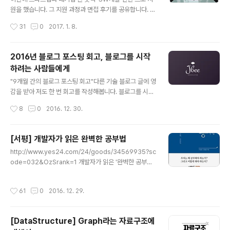
4장 인터넷 주소 InetAddress 클래스 / Inet4Addres
원을 했습니다. 그 지원 과정과 면접 후기를 공유합니다. 구
s 클래스와 Inet6Address 클래스 / NetworkInterfac
직하고 계시는 예비 개발자분들에게 도움이 되었으면 좋겠
작성시간
31
0
2017. 1. 8.
e 클래스 /..
습니다. (면접에서 물어본 구체적인 내용에 대해서는 말씀
드릴 수가 없습니다.) 스타트업 K사 지원 후기서류로 지원
서와 포트폴리오가 제출하였고, 운이 좋게 통과하면서 면
2016년 블로그 포스팅 회고, 블로그를 시작
접 날짜가 잡혔다. 그리고 Coding Assignment가 주어
하려는 사람들에게
졌다. 자신이 원하는 언어를 사용하여 문제를 해결할 수 있
글 내용
었고 제한 시간(3시간)내에 풀어서 Github주소를 통해 제
"9개월 간의 블로그 포스팅 회고"다른 기술 블로그 글에 영
출하는 방식이었다. 지원한 회사와 관련된 coding assig
감을 받아 저도 한 번 회고를 작성해봅니다. 블로그를 시작
nment가 주어졌다. 평소에 사용해봤던 라이브러리를 사
하게 된 계기받은 만큼 베풀어야 올해 3월부터 블로그를
작성시간
8
0
2016. 12. 30.
용하여 보다 수월하게 할 수 있었지만 완벽하게 구현하진
시작했습니다. 9~10개월 정도 되었네요. 처음 이 분야에
못했다. 면접은 오후..
대해 알아보기 시작했을 때의 그 막막함은 이루 말할 수 없
을 정도였습니다. 하지만 다른 분야만 할까요? 많은 선배
[서평] 개발자가 읽은 완벽한 공부법
개발자분들이 여러 채널을 통해 정보를 공유해주시고 계셨
글 내용
http://www.yes24.com/24/goods/34569935?sc
습니다. 각종 블로그, 각종 커뮤니티 등 검색 만으로 취할
ode=032&OzSrank=1 개발자가 읽은 '완벽한 공부법'
수 있는 정보가 정말 많았습니다. 개발 공부 초기에 많은 도
총 평제목에 ‘완벽한’이라는 다소 자극적인 수식어를 달고
움을 받았고 받은 도움을 나 또한 베풀어야겠다고 다짐했
있는 책이다. ‘빅보카’의 저자 신박사님 함께 작업하신 책이
습니다. 가르치듯 공부하기누군가에게 무언가를 설명할 때
작성시간
61
0
2016. 12. 29.
라서 읽어보았다. 정말 오랜만에 읽어보는 자기계발서이
논리적인 허점이 들어나고, 질문에 대한 답을 할 때 알고 있
다. 결론부터 말하자면 훌륭했고 제목 그대로 완벽했다. 하
다고 착각하는 부분들이 드러..
지만 실제로 이 책이 독자에게 많은 도움이 되려면 책에 나
[DataStructure] Graph라는 자료구조에
온 방법에 따라 실천해야 도움이 된다. 또 이 책은 ‘공부