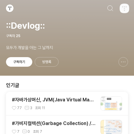
검색하기
티스토리
::Devlog::
구독자
25
모두가 개발을 아는 그 날까지
구독하기
방명록
신고하기 레이어
열기
인기글
#자바가상머신, JVM(Java Virtual Mach
ine)이란 무엇인가?
77
3
조회
11
#가비지컬렉션(Garbage Collection) / J
VM 구동원리에 이어서
7
0
조회
7