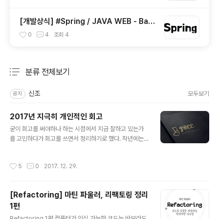
[개발상식] #Spring / JAVA WEB - Bac
k End Framework
0
4
조회
4
분류 전체보기
주요 글 목록
신조
모두보기
공지
2017년 지극히 개인적인 회고
글 내용
굳이 회고를 써야하나 하는 시점에서 지금 잘하고 있는가
를 고민하다가 회고를 쓰면서 정리하기로 했다. 작년에는
블로그가 인생의 절반이었기 때문에, 블로그를 중심으로
회고가 이루어졌는데 올해에는 이런 저런 많은 일들이 있
작성시간
5
0
2017. 12. 29.
었으니 주제별로 세션을 나눠 회고를 해야겠다. 블로그 회
고 1. 포스팅 성격에 따른 플랫폼 분리작년에는 티스토리에
만 주구장창 포스팅을 했었다. 포스팅의 성격은 신경쓰지
[Refactoring] 마틴 파울러, 리팩토링 정리
않고 한 플랫폼에서 카테고리만 나눠 포스팅을 했더니 뭔
1편
가 모듈화가 되어있지 않은 느낌을 받았다. (이 정도면 거의
글 내용
병이다.) 그래서 미디엄이라는 플랫폼에는 에세이 형식의
Refactoring 1편 컴퓨터가 인식 가능한 코드는 바보라도