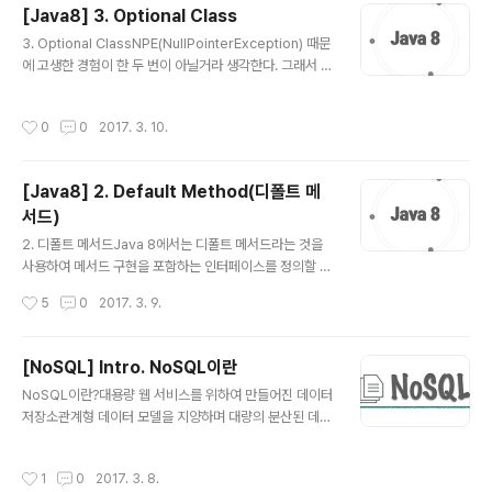
[Java8] 3. Optional Class
리고 그 규칙은 특정 데이터의 위치를 찾는데 사용할 수 있
글 내용
다. 규칙 1. 이진 탐색 트리의 노드에 저장된 키는 유일하다.
3. Optional ClassNPE(NullPointerException) 때문
규칙 2. 루트 노드의 키가 왼쪽 서브 트리를 구성하는 어떠
에 고생한 경험이 한 두 번이 아닐거라 생각한다. 그래서 J
한 노드의 키보다 크다. 규칙 3. 루트 노드의 키가 오른쪽
ava8 에서는 하스켈, 스칼라 등의 함수형 언어에서 사용되
서브 트리를 구성하는 어떠한 노드의 키보다 작다..
고 있는 ‘선택형 값’ 개념의 영향을 받아 Optional 라는 새
작성시간
0
0
2017. 3. 10.
로운 클래스를 제공한다. 값이 없는 상황을 모델링하는 것
이다. Optional은 선택형 값을 캡슐화하는 클래스이다. 값
이 존재하면 그 값을 감싼다. 값이 없는 경우에는 Optiona
[Java8] 2. Default Method(디폴트 메
l.empty 메서드로 Optional을 반환한다. empty 메서드
서드)
는 Optional의 특별한 싱글턴 인스턴스를 반환하는 정적
글 내용
팩토리 메서드이다. null 레퍼런스와 Optional.empty()
2. 디폴트 메서드Java 8에서는 디폴트 메서드라는 것을
는 의미상으로 비슷하지만 실제로 차이점이 많다. null을
사용하여 메서드 구현을 포함하는 인터페이스를 정의할 수
참조하려 하..
있다. 인터페이스에서 이미 구현을 했으니 해당 인터페이
작성시간
5
0
2017. 3. 9.
스를 구현하는 클래스에서는 추가된 메서드의 구현을 추가
적으로 할 필요가 없다. 결과적으로 기존 인터페이스를 구
현하는 클래스는 자동으로 인터페이스에 추가된 새로운 메
[NoSQL] Intro. NoSQL이란
서드의 디폴트 메서드를 상속받게 된다. 디폴트 메서드를
글 내용
NoSQL이란?대용량 웹 서비스를 위하여 만들어진 데이터
활용하면 자바 API의 호환성을 유지하면서 라이브러리를
저장소관계형 데이터 모델을 지양하며 대량의 분산된 데이
변경할 수 있다. 기존에는 이미 공개된 라이브러리를 수정
터를 저장하고 조회하는 데 특화된 저장소스키마 없이 사
할 때 인터페이스에 메서드를 추가하게 되면 해당 인터페
용 가능하거나 느슨한 스키마를 제공하는 저장소 종류마다
이스를 구현하고 있는 클래스에 모두 메서드를 구현해줘야
작성시간
1
0
2017. 3. 8.
쓰기/읽기 성능 특화, 2차 인덱스 지원, 오토 샤딩 지원 같
했지만 디폴트 메서드를 통해 구현하면 그렇게 하지 않아