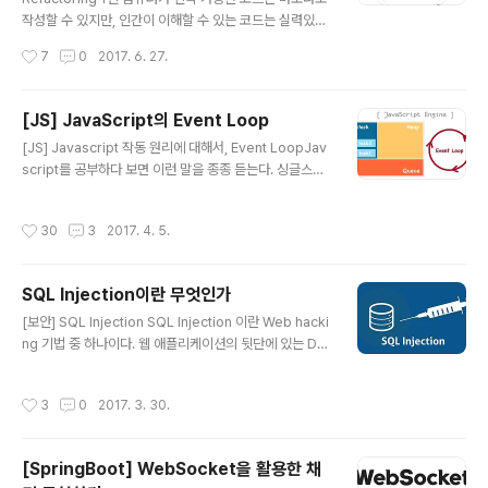
글을 포스팅하기로 했고 GitHub 호스팅을 통해 새로 블로
작성할 수 있지만, 인간이 이해할 수 있는 코드는 실력있는
그를 만들어서 프론트엔드 분야와 각종 Tool들을 소개하
프로그래머만 작성할 수 있다. What, 리팩토링이란 무엇
작성시간
7
0
2017. 6. 27.
는 포스팅을 하기로 했다. 그리고 세 플랫폼..
인가 정의 리팩토링이란 겉으로 드러나는 기능은 그대로
둔 채, 아랑보기 쉽고 수정하기 간편하게 소프트웨어 내부
를 수정하는 작업을 말한다. 리팩토링 기법을 연달아 적용
[JS] JavaScript의 Event Loop
해서 겉으로 드러나는 기능은 그대로 둔 채 소프트웨어 구
글 내용
[JS] Javascript 작동 원리에 대해서, Event LoopJav
조를 변경한다. 목적 첫째, 리팩토링은 소프트웨어를 더 이
script를 공부하다 보면 이런 말을 종종 듣는다. 싱글스레
해하기 쉽고 수정하기 쉽게 만드는 것이다. 둘째, 리팩토링
드 기반으로 동작하는 자바스크립트 이벤트 루프를 기반으
은 겉으로 드러나는 소프트웨어 기능에 영향을 주지 않는
로 하는 싱글 스레드 Node.js 이런 말은 많이 들었지만 구
다. Why, 리팩토링은 왜 필요한 것인가 1) 소프트웨어의
작성시간
30
3
2017. 4. 5.
체적으로 내부 원리에 대해 간단하게라도 설명하는 글은
설계를 보다 더 나아지게 한다. 2) 코드를 더 이해하기 쉽게
보기 힘들다. (초심자 입장에서는 쉬운 내용이 결코 아니라
만든다. 3) 코드에..
고 생각한다.) 이번 포스팅에서는 "정말 싱글 스레드인
SQL Injection이란 무엇인가
가?", "싱글 스레드의 정체는 무엇이며, 어떻게 싱글 스레드
글 내용
인가?" "이벤트 루프는 또 무엇인가?" 등등에 대해 정말 간
[보안] SQL Injection SQL Injection 이란 Web hacki
단히 알아보기 위해 자바스크립트가 동작하는 환경(Envir
ng 기법 중 하나이다. 웹 애플리케이션의 뒷단에 있는 Dat
onment)과 자바스크립트를 해석하고 실행시키는 엔진에
abase에 질의(쿼리를 보내는 것)하는 과정 사이에 일반적
대해서 알아본다. Javascript Engine ?일단 한 ..
인 값 외에 악의적인 의도를 갖는 구문을 삽입하여 공격자
작성시간
3
0
2017. 3. 30.
가 원하는 SQL 쿼리문을 실행하는 기법이다. 주로 사용자
가 입력한 데이터를 제대로 필터링, 이스케이핑 하지 못했
을 경우에 발생한다. 요즘의 거의 모든 데이터베이스 엔진
[SpringBoot] WebSocket을 활용한 채
은 유저 입력이 의도치 않은 동작을 하는 것을 방지하기 위