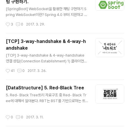
팅 구현하기.
해 escape 함수와 prepared statement를 제공한다.
글 내용
SQL Injection 공격의 종류에는 크게 세 가지 유형이 있
[SpringBoot] WebSocket을 활용한 채팅 구현하기 S
다. 인증 우회 (AB : Auth Bypass) 데이터 노출 (DD : D
pring WebSocket이란? Spring 4.0 부터 지원하고 있
ata Disclosu..
으며 공식문서에는 Real-time full duplex communic
작성시간
3
0
2017. 3. 29.
ation over TCP 이라고 설명이 되어 있다. WebSocke
t 프로토콜 RFC 6455는 클라이언트와 서버간의 전이중,
양방향 통신과 같은 웹 응용 프로그램을 위한 중요한 기능
[TCP] 3-way-handshake & 4-way-h
을 정의한다. XMLHttpRequest, 서버 전송 이벤트 등을
andshake
포함하여 웹을 보다 interactive하게 만드는 기술이다. W
글 내용
ebSocket은 메시징(Messagine) 아키텍쳐를 의미하지
[TCP] 3-way-handshake & 4-way-handshake
만 특정 메시징 프로토콜의 사용을 요구하지는 않는다. TC
연결 성립(Connection Establishment) 1) 클라이언트
P를 통한 매우 얇은 레이어로, 바이트 스트림을 메시지의
는 서버에 접속을 요청하는 SYN(a) 패킷을 보낸다. 2) 서
작성시간
41
0
2017. 3. 26.
스트림으로 변..
버는 클라이언트의 요청인 SYN(a)을 받고 클라이언트에
게 요청을 수락한다는 ACK(a+1)와 SYN(b)이 설정된 패
킷을 발송한다. 3) 클라이언트는 서버의 수락 응답인 ACK
[DataStructure] 5. Red-Black Tree
(a+1)와 SYN(b) 패킷을 받고 ACK(b+1)를 서버로 보내
글 내용
5. Red- Black Tree트리 자료구조 중 Red- Black Tr
면 연결이 성립(establish)된다. 연결 해제(Connection
ee에 대해서 알아본다. RBT는 BST를 기반으로하는 트
Termination) 1) 클라이언트가 연결을 종료하겠다는 FIN
리 형식의 자료구조이다. BST(Binary Search Tree)효
플래그를 전송한다.2) 서버는 클라이언트의 요청(FIN)을
율적인 탐색을 위해서는 어떻게 찾을까만 고민해서는 안된
받고 알겠다는 확인 메세지로 ACK를 보낸다. 2-1) 그리고
작성시간
0
0
2017. 3. 11.
다. 그보다는 효율적인 탐색을 위한 저장방법이 무엇일까
나서는..
를 고민해야 한다. 이진 탐색 트리는 이진 트리의 일종이다.
단 이진 탐색 트리에는 데이터를 저장하는 규칙이 있다. 그