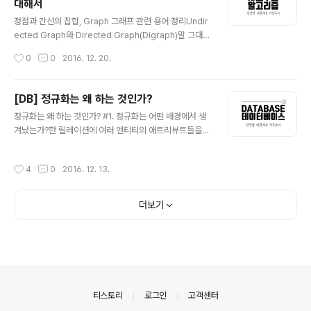
대해서
법'을 넘어서 인생을 '어떻게 살아갈 것인가'에 대한 방향을
글 내용
제시해준다. 흔한 자기계발서들은 이렇다. 흔한 자기계발
정점과 간선의 집합, Graph 그래프 관련 용어 정리Undir
서 : 나 자신을 믿어라!! 독자 : 어떤 근거로 그런 주장을 하
ected Graph와 Directed Graph(Digraph)말 그대로
는데? 어떻게 믿으라는 것인가? 에 대한 의문을 남긴채 ..
정점과 간선의 연결관계에 있어서 방향성이 없는 그래프를
작성시간
0
0
2016. 12. 20.
Undirected Graph라 하고, 간선에 방향성이 포함되어
있는 그래프를 Directed Graph라고 한다. Directed G
raph(Digraph) V = {1, 2, 3, 4, 5, 6} E = {(1, 4), (2,1),
[DB] 정규화는 왜 하는 것인가?
(3, 4), (3, 4), (5, 6)} (u, v) = vertex u에서 vertex v
글 내용
정규화는 왜 하는 것인가? #1. 정규화는 어떤 배경에서 생
로 가는 edge Undirected Graph V = {1, 2, 3, 4, 5,
겨났는가?한 릴레이션에 여러 엔티티의 애트리뷰트들을
6}E = {(1, 4), (2,1), (3, 4), (3, 4), (5, 6)} (u, v) = vert..
혼합하게 되면 정보가 중복 저장되며, 저장 공간을 낭비하
게 된다. 또 중복된 정보로 인해 갱신 이상이 발생하게 된
작성시간
4
0
2016. 12. 13.
다. 동일한 정보를 한 릴레이션에는 변경하고, 나머지 릴레
이션에서는 변경하지 않은 경우 어느 것이 정확한지 알 수
없게 되는 것이다. 이러한 문제를 해결하기 위해 정규화 과
더보기
정을 거치는 것이다. 1-1. 갱신 이상에는 어떠한 것들이 있
는가?삽입 이상(insertion anomalies) 원하지 않는 자
료가 삽입된다든지, 삽입하는데 자료가 부족해 삽입이 되
지 않아 발생하는 문제점을 말한다. 삭제 이상(deletion a
nomalies) 하나의 자료만 삭제하고 싶지만, 그 자료가 포
함된 튜..
의안내
티스토리
로그인
고객센터