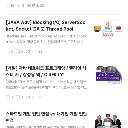
{ this.id..
에서 일어나는 과정이다. 따라서 유저 프로세스(applicati
작성시간
10
3
2017. 1. 30.
oin)는 커널(OS)에게 I/O 작업에 대한 요청을 해야 한다.
I/O 작업을 처리하기 위해 User Level에 있던 Applicati
on이 시스템 함수를 호출한다.(system call) 이 때 cont
[JAVA Adv] Blocking I/O, ServerSoc
ext-switching 이 발생한다. 그리고 Kernel Level에서
ket, Socket 그리고 Thread Pool
해당 I/O 작업이 끝나고 데이터를 반환하게 되면 그 때가
글 내용
되서야 애플리케이션 단의 스레드에 걸렸던 block이 풀린
Blocking I/O, ServerSocket, Socket 그리고 Threa
다. 애플리케이션 관점에서 보..
d Pool성능에 영향을 미치는 결정적인 요인으로서의 I/O
에는 크게 두 가지 I/O가 존재한다. 디스크에서 데이터를
작성시간
0
0
2017. 1. 22.
읽어오는 I/O와 네트워크 통신에서 발생하는 I/O이다. 이
두 I/O 작업이 처리되는 속도는 CPU의 작업 처리 속도에
비해 매우 느리다. 그렇기 때문에 애플리케이션의 성능은
[개발] 자바 네트워크 프로그래밍 / 엘리엇 러
이 I/O 작업을 어떻게 처리하느냐에 달려있다고 할 수 있
스티 저 / 강성용 역 / O'REILLY'
다. 그 중 네트워크 통신에 사용하는 Socket을 중심으로
글 내용
I/O 방식을 알아보자. Socket소켓(Socket)의 정의를 다
자바 네트워크 프로그래밍 / O'REILLY기본적인 네트워크
시 한 번 짚고 가자면, 소켓이란 데이터 송수신을 위한 네트
프로그래밍을 학습하는데 적합한 책이다. 조금 더 심화된
워크 추상화 단위로 IP주소와 포트를 가지고 있으며 양방
네트워크 프로그래밍 내용을 학습하기에는 이 책은 적합하
작성시간
0
0
2017. 1. 22.
향 네트워크 통신이 가능한 객체다. 이 ..
지 않다. 책의 구성은 다음과 같다. 1장 기본 네트워크 개념
네트워크 / 네트워크 계층 / IP, TCP 그리고 UDP / 인터넷
/ 클라이언트/서버 모델 / 인터넷 표준 2장 스트림 출력 스
스타트업 개발 인턴 면접 vs 대기업 개발 인턴
트림 / 입력 스트림 / 필터 스트림 / reader와 writer 3장
면접
스레드 스레드 실행하기 / 스레드에서 데이터 반환하기 /
글 내용
동기화 / 데드락 / 스레드 스케줄링 / 스레드 풀과 익스큐터
이번에 스타트업과 대기업 한 곳씩 'SW개발 인턴'으로 지