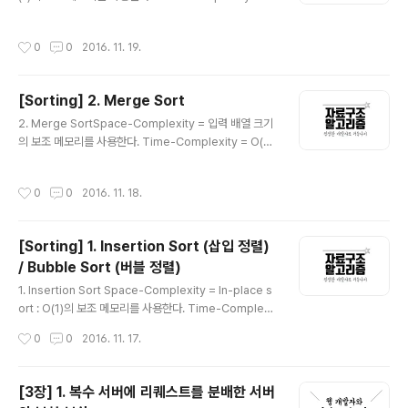
(n log n) Sorting기법 중 가장 빠르다고 해서 quick이라
ete Binary Tree 이다. 배열에 트리의 값들을 넣어줄 때,
는 이름이 붙여졌다. 하지만 Worst Case에서는 시간복
0번째는 건너뛰고 1부터 루트노드가 시작된다. 이는 노드
작성시간
0
0
2016. 11. 19.
잡도가 O(n^2)가 나올 수도 있다. 하지만 constant fact
의 고유번호 값..
or가 작아서 속도가 빠르다. 원리Quick Sort 역시 Divid
e and Conquer 전략을 사용하여 Sorting이 이루어진
[Sorting] 2. Merge Sort
다. Divide 과정에서 pivot이라는 개념이 사용된다. 입력
글 내용
된 배열에 대해 오름차순으로 정렬한다고 하면 이 pivot을
2. Merge SortSpace-Complexity = 입력 배열 크기
기준으로 좌측은 pivot으로 설정된 값보다 작은 값이 위치
의 보조 메모리를 사용한다. Time-Complexity = O(n l
하고, 우측은 큰 값이 위치하도록 partit..
og n) 원리기본적인 개념으로는 n개의 원소를 가진 배열
을 정렬할 때, 정렬하고자 하는 배열의 크기를 작은 단위로
작성시간
0
0
2016. 11. 18.
나누어 정렬하고자 하는 배열의 크기를 줄이는 원리를 사
용한다. Divide and conquer라는, 분할하여 정복한다
의 원리인 것이다. 말 그대로 복잡한 문제를 복잡하지 않은
[Sorting] 1. Insertion Sort (삽입 정렬)
문제로 분할하여 정복하는 방법이다. 단 분할(divide)해서
/ Bubble Sort (버블 정렬)
정복했으니 정복(conquer)한 후에는 결합(combine)의
글 내용
과정을 거쳐야 한다. Merge Sort는 더이상 나누어지지
1. Insertion Sort Space-Complexity = In-place s
않을 때 까지 반 씩(1/2) 분할하다가 더 이상 나누어지지 않
ort : O(1)의 보조 메모리를 사용한다. Time-Complexit
은 경우에는 ( 원소 하나인..
y = O(n^2) 원리n개의 원소를 가진 배열을 정렬할 때, i번
작성시간
0
0
2016. 11. 17.
째를 정렬할 순서라고 가정하면, 0부터 i-1까지의 원소들
은 정렬되어있다는 가정하에, i번째 원소와 i-1번째 원소부
터 0번째 원소까지 비교하면서 i번째 원소가 비교하는 원
[3장] 1. 복수 서버에 리퀘스트를 분배한 서버
소보다 클 경우 서로의 위치를 바꾸고, 작을 경우 위치를 바