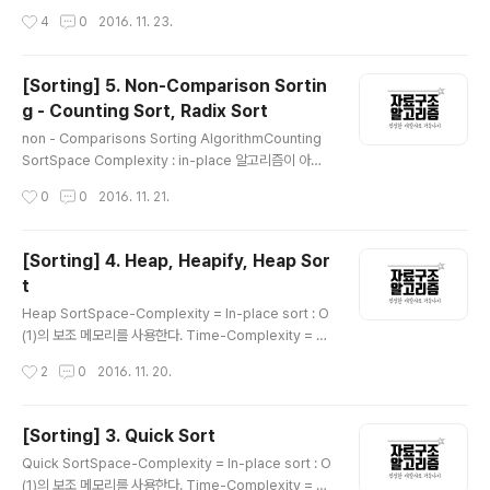
am Protocol, 사용자 데이터그램 프로토콜)는 비연결형
채울 필요가 없으므로 추가적인 데이터의 이동이 없다. `특
작성시간
4
0
2016. 11. 23.
프로토콜이다. IP 데이터그램을 캡슐화하여 보내는 방법과
별한 알고리즘`이란 것을 통해 고유한 인덱스 값을 설정하
연결 설정을 하지 않고 보내는 방법을 제공한다. UDP는 흐
는 것이 중요해보인..
름제어, 오류제어 또는 손상된 세그먼트의 수신에 대한 재
[Sorting] 5. Non-Comparison Sortin
전송을 하지 않는다. 이 모두가 사용자 프로세스의 몫이다.
g - Counting Sort, Radix Sort
UDP가 행하는 것은 포트들을 사용하여 IP 프로토콜에 인
글 내용
터페이스를 제공하는 것이다. UDP가 특별히 유용한 분야
non - Comparisons Sorting AlgorithmCounting
는 클라이언트-서버 상황이다. 종종 클라이언트는 서버로
SortSpace Complexity : in-place 알고리즘이 아니
짧은 요청을 보내고, 짧은 응답을 기대한다. 만약 요청 또는
다. buffer를 필요로 한다.Time Complexity : O(n +
작성시간
0
0
2016. 11. 21.
..
k)Radix Sort에 대해 알아보기 전에 Count Sort에 대해
서 먼저 알아보자. Count Sort에서 사용된 알고리즘이 R
adix Sort에서 사용된다. 즉 Radix Sort는 Count Sort
[Sorting] 4. Heap, Heapify, Heap Sor
의 확장판이라고 할 수 있다. Count Sort는 말 그대로 몇
t
개인지 개수를 세어 정렬하는 방식이다. 정렬하고자 하는
글 내용
값 중 최대값에 해당하는 값을 size로 하는 임시 배열을 만
Heap SortSpace-Complexity = In-place sort : O
든다. 만들어진 배열의 index 중 일부는 정렬하고자 하는
(1)의 보조 메모리를 사용한다. Time-Complexity = O
값들이 되므로 그 값에는 그 값들의 ..
(n log n) 원리heap 자료구조를 활용할 Sorting 방법에
작성시간
2
0
2016. 11. 20.
는 두 가지 방법이 존재한다. 하나는 정렬의 대상인 데이터
들을 힙에 넣었다가 꺼내는 원리로 Sorting을 하게 되는
방법이고, 나머지 하나는 기존의 배열을 heapify(heap으
[Sorting] 3. Quick Sort
로 만들어주는 과정)을 거쳐 꺼내는 원리로 정렬하는 방법
글 내용
Quick SortSpace-Complexity = In-place sort : O
이다. Heap 자료구조란?자료구조의 일종으로 Tree의 형
(1)의 보조 메모리를 사용한다. Time-Complexity = O
식을 하고 있으며, Tree 중에서도 배열에 기반한 Compl