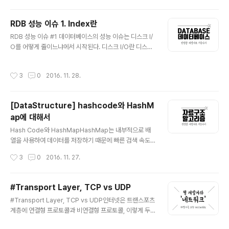
의 입장에서는 작업의 논리적 단위로 이해를 할 수 있고 시
스템의 입장에서는 데이터들을 접근 또는 변경하는 프로그
RDB 성능 이슈 1. Index란
램의 단위가 된다. 트랜잭션과 Lock은 어떤 관계인가?잠
글 내용
금(Lock)과 트랜잭션은 서로 비슷한 개념 같지만 사실 잠
RDB 성능 이슈 #1 데이터베이스의 성능 이슈는 디스크 I/
금은 동시성을 제어하기 위한 기능이고 트랜잭션은 데이터
O를 어떻게 줄이느냐에서 시작된다. 디스크 I/O란 디스크
의 정합성을 보장하기 위한 기능이다. 잠금은 여러 커넥션
드라이브의 플래터(원판)을 돌려서 읽어야 할 데이터가 저
에서 동시에 동일한 자원을 요청할 경우 순서대로 한 시점
장된 위치로 디스크 헤더를 이동시킨 다음 데이터를 읽는
작성시간
3
0
2016. 11. 28.
에는 하나의 커넥션만 변경할 수 있게 ..
것을 의미한다. 이 때 데이터를 읽는데 걸리는 시간은 디스
크 헤더를 움직여서 읽고 쓸 위치로 옮기는 단계에서 결정
된다. 즉 디스크의 성능은 디스크 헤더의 위치 이동 없이 얼
[DataStructure] hashcode와 HashM
마나 많은 데이터를 한 번에 기록하느냐에 따라 결정된다
ap에 대해서
고 볼 수 있다. 그렇기 때문에 순차 I/O가 랜덤 I/O보다 빠
글 내용
를 수 밖에 없다. 하지만 현실에서는 대부분의 I/O 작업이
Hash Code와 HashMapHashMap는 내부적으로 배
랜덤 I/O 이다. 랜덤 I/O를 순차 I/O로 바꿔서 실행할 수는
열을 사용하여 데이터를 저장하기 때문에 빠른 검색 속도
없을까? 이러한 생각에서부터 시작되는 데이터베이스 쿼
를 갖는다. 특정한 값을 Searching 하는데 데이터 고유의
작성시간
3
0
2016. 11. 27.
리 튜닝은 ..
인덱스로 접근하게 되므로 Time Complexity가 O(1)이
되는 것이다. 그리고 데이터의 삽입과 삭제 시 기존 데이터
를 밀어내거나 다시 채우는 작업이 필요없도록 '특별한 알
#Transport Layer, TCP vs UDP
고리즘'을 이용하여 데이터와 연관된 고유한 숫자를 만들
글 내용
#Transport Layer, TCP vs UDP인터넷은 트랜스포츠
어 낸 뒤 이를 인덱스로 사용한다. 특정 데이터가 저장되는
계층에 연결형 프로토콜과 비연결형 프로토콜, 이렇게 두
인덱스는 그 데이터만의 고유한 위치이기 때문에 삽입 시
개의 주된 프로토콜을 갖는다. UDP UDP(User Datagr
다른 데이터의 사이에 끼어들거나 삭제 시 다른 데이터로