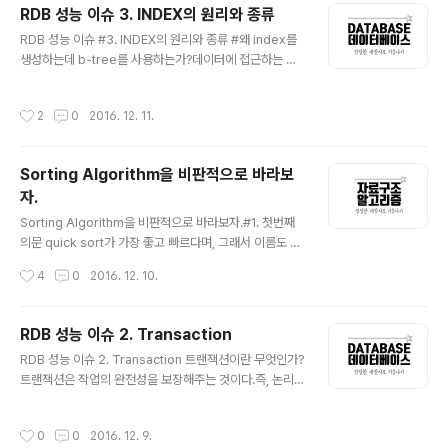
RDB 성능 이슈 3. INDEX의 원리와 종류
세스의 실행 단위라고 할 수 있다. 한 프로세스 내에서 동작
글 내용
되는 여러 실행 흐름으로 프로세스 내의 주소 공간이나 자
RDB 성능 이슈 #3. INDEX의 원리와 종류 #왜 index를
원을 공유할 수 있다. 하나의 프로세스를 다수의 실행 단위
생성하는데 b-tree를 사용하는가?데이터에 접근하는 시
로 구분하여 자원을 공유하고 자원의 생성과 관리의 중복
간복잡도가 O(1)인 hash table이 더 효율적일 것 같은
성을 최소화하여 수행 능력을 향상시키는 것을 멀티스레딩
데? SELECT 질의의 조건에는 등호() 연산도 포함이 된다.
작성시간
2
0
2016. 12. 11.
이라고 한다. 이 경우 각각의 스레드는 독립적인 작업..
hashtable을 사용하게 된다면 = 연산이 아닌 등호 연산
의 경우에 문제가 발생한다. 동등 연산(=)에 특화된 hasht
able은 데이터베이스의 자료구조로 적합하지 않다. #B(al
Sorting Algorithm을 비판적으로 바라보
anced)-Tree에 대해서 B-Tree 인덱스는 디스크 I/O를
자.
고려하여 관계형 데이터베이스에서 가장 일반적으로 사용
글 내용
되는 인덱스이다. 이 인덱스도 크기가 커저 보조 기억 장치
Sorting Algorithm을 비판적으로 바라보자.#1. 첫번째
에 저장되게 되는데 이 또한 디스크 I/O가 발생하게 되는
의문 quick sort가 가장 좋고 빠르다며, 그래서 이름도 q
것이다. 따라서 B-Tree의 깊이를 줄여..
uick sort라며! 그런데 heap sort, merge sort는 왜 존
작성시간
4
0
2016. 12. 10.
재하며 왜 필요하지?어디에 쓰이고 있길래 살아남은 거지?
세 sorting algorithm(Quick sort, Merge sort, Hea
p sort)의 expected-Time Complexity는 O(n log
RDB 성능 이슈 2. Transaction
n)으로 모두 동일하다. 하지만 Space Complexity는 m
글 내용
RDB 성능 이슈 2. Transaction 트랜잭션이란 무엇인가?
erge sort만 Sorting하고자 하는 데이터의 크기 만큼이
트랜잭션은 작업의 완전성을 보장해주는 것이다.즉, 논리
다. 그러면 일단 heap sort는 그렇다치고, 어떻게 Merg
적인 작업 셋을 모두 완벽하게 처리하거나 또는 처리하지
e Sort가 살아남았을까? 한정된 메모리 상황에서 ‘빅 데이
못할 경우에는 원 상태로 복구해서 작업의 일부만 적용되
터'를 Sorting 해야하는..
작성시간
0
0
2016. 12. 9.
는 현상이 발생하지 않도록 만들어주는 기능이다. 사용자