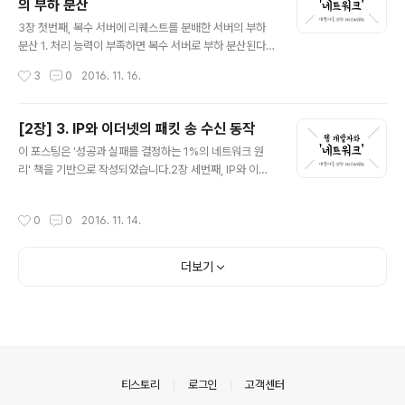
의 부하 분산
꾸지 않고 다음 순서(i+1)의 원소와 비교하면서 정렬해준
글 내용
다. 이 과정을 정렬하려는 배열의 마지막 원소까지 반복해
3장 첫번째, 복수 서버에 리퀘스트를 분배한 서버의 부하
준다. c code>1234567891011121314151617//Ins
분산 1. 처리 능력이 부족하면 복수 서버로 부하 분산된다.
ertion Sortvoid insertion_sort(int * arr,..
클라이언트로 부터 서버에 액세스가 증가할 때,유입되는
작성시간
3
0
2016. 11. 16.
대량의 패킷을 서버의 처리 능력이 따라잡지 못할 수 있다.
이럴 경우에는 복수의 서버를 사용하여 서버 한 대당 처리
량을 줄여야 하는데, 이러한 방법을 분산 처리라고 한다.그
[2장] 3. IP와 이더넷의 패킷 송 수신 동작
중 가장 간단한 방법은 단순히 여러 대의 웹 서버를 설치하
글 내용
이 포스팅은 '성공과 실패를 결정하는 1%의 네트워크 원
고 한 대가 담당하는 사용자 수를 줄이는 방법이 있다. 그러
리' 책을 기반으로 작성되었습니다.2장 세번째, IP와 이더
기 위해서는 클라이언트가 보내는 리퀘스트를 웹 서버에
넷의 패킷 송 수신 동작 1. 패킷의 기본 IP 담당 부분이 어떻
분배하는 구조가 필요하다. DNS 서버에 적용되고 있는 분
게 패킷을 상대에게 송신하는가? 패킷은 헤더와 데이터 두
배하는 방법이 가장 간단하다. 서버에 액세스 할 때 DNS
작성시간
0
0
2016. 11. 14.
부분으로 구성된다. 헤더에는 수신처 주소 등의 제어 정보
서버에 조회하여 IP 주소를 조사하는데 이 때, DNS 서버에
가 들어있고 데이터 부분에는 그 자체로 데이터가 담긴다.
같은 이름으로 여러..
먼저 패킷의 송신처가 되는 기기가 패킷을 만든다. 그리고
더보기
가장 가까운 중계장치에 송신한다. 중계 장치는 도착한 패
킷의 헤더를 조사하여 다음 목적지를 판단한다. 이 때 어느
수신처가 어느 방향에 있는지에 대한 정보를 기록한 표 같
은 것을 사용한다. 헤더에 기록된 내용과 표에 등록된 내용
을 결합하여 목적지를 판단하는 것이다. TCP/IP 패킷 구
조는 이 기본에서 발..
의안내
티스토리
로그인
고객센터