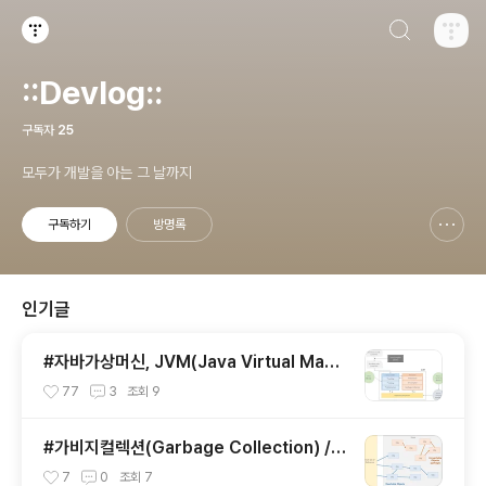
검색하기
티스토리
::Devlog::
구독자
25
모두가 개발을 아는 그 날까지
구독하기
방명록
신고하기 레이어
열기
인기글
#자바가상머신, JVM(Java Virtual Mach
ine)이란 무엇인가?
77
3
조회
9
#가비지컬렉션(Garbage Collection) / J
VM 구동원리에 이어서
7
0
조회
7