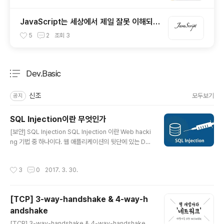
JavaScript는 세상에서 제일 잘못 이해되고
있는 언어이다. / 자바스크립트란 어떤 언어
5
2
조회
3
인가?
Dev.Basic
분류 전체보기
주요 글 목록
신조
모두보기
공지
SQL Injection이란 무엇인가
글 내용
[보안] SQL Injection SQL Injection 이란 Web hacki
ng 기법 중 하나이다. 웹 애플리케이션의 뒷단에 있는 Dat
abase에 질의(쿼리를 보내는 것)하는 과정 사이에 일반적
인 값 외에 악의적인 의도를 갖는 구문을 삽입하여 공격자
작성시간
3
0
2017. 3. 30.
가 원하는 SQL 쿼리문을 실행하는 기법이다. 주로 사용자
가 입력한 데이터를 제대로 필터링, 이스케이핑 하지 못했
을 경우에 발생한다. 요즘의 거의 모든 데이터베이스 엔진
[TCP] 3-way-handshake & 4-way-h
은 유저 입력이 의도치 않은 동작을 하는 것을 방지하기 위
andshake
해 escape 함수와 prepared statement를 제공한다.
글 내용
SQL Injection 공격의 종류에는 크게 세 가지 유형이 있
[TCP] 3-way-handshake & 4-way-handshake