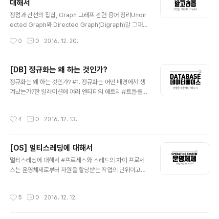
대해서
위하여 데이터 복제 등의 방법으로 관계형 데이터베이스가
글 내용
제공하지 못하는 성능과 특징을 제공한다. CAP 정리일관
정점과 간선의 집합, Graph 그래프 관련 용어 정리Undir
성일관성은 동시성 또는 동일성이라고도 하며 다중 클라이
ected Graph와 Directed Graph(Digraph)말 그대로
언트에서 같은 시간에 조회하는 데이터는 항상 동일한 데
정점과 간선의 연결관계에 있어서 방향성이 없는 그래프를
작성시간
0
0
2016. 12. 20.
이터임을 보증하는 것을 의미한다. 이것은 관계..
Undirected Graph라 하고, 간선에 방향성이 포함되어
있는 그래프를 Directed Graph라고 한다. Directed G
raph(Digraph) V = {1, 2, 3, 4, 5, 6} E = {(1, 4), (2,1),
[DB] 정규화는 왜 하는 것인가?
(3, 4), (3, 4), (5, 6)} (u, v) = vertex u에서 vertex v
글 내용
정규화는 왜 하는 것인가? #1. 정규화는 어떤 배경에서 생
로 가는 edge Undirected Graph V = {1, 2, 3, 4, 5,
겨났는가?한 릴레이션에 여러 엔티티의 애트리뷰트들을
6}E = {(1, 4), (2,1), (3, 4), (3, 4), (5, 6)} (u, v) = vert..
혼합하게 되면 정보가 중복 저장되며, 저장 공간을 낭비하
게 된다. 또 중복된 정보로 인해 갱신 이상이 발생하게 된
작성시간
4
0
2016. 12. 13.
다. 동일한 정보를 한 릴레이션에는 변경하고, 나머지 릴레
이션에서는 변경하지 않은 경우 어느 것이 정확한지 알 수
없게 되는 것이다. 이러한 문제를 해결하기 위해 정규화 과
[OS] 멀티스레딩에 대해서
정을 거치는 것이다. 1-1. 갱신 이상에는 어떠한 것들이 있
글 내용
는가?삽입 이상(insertion anomalies) 원하지 않는 자
멀티스레딩에 대해서 #프로세스와 스레드의 차이 프로세
료가 삽입된다든지, 삽입하는데 자료가 부족해 삽입이 되
스는 운영체제로부터 자원을 할당받는 작업의 단위이고스
지 않아 발생하는 문제점을 말한다. 삭제 이상(deletion a
레드는 프로세스가 할당받은 자원을 이용하는 실행의 단위
nomalies) 하나의 자료만 삭제하고 싶지만, 그 자료가 포
이다. 프로세스는 실행 중인 프로그램으로 디스크로부터
작성시간
5
0
2016. 12. 12.
함된 튜..
메모리에 적재되어 CPU의 할당을 받을 수 있는 것을 말한
다. 운영체제로부터 주소 공간, 파일, 메모리 등을 할당받으
며 이것들을 총칭하여 프로세스라고 한다. 스레드는 프로