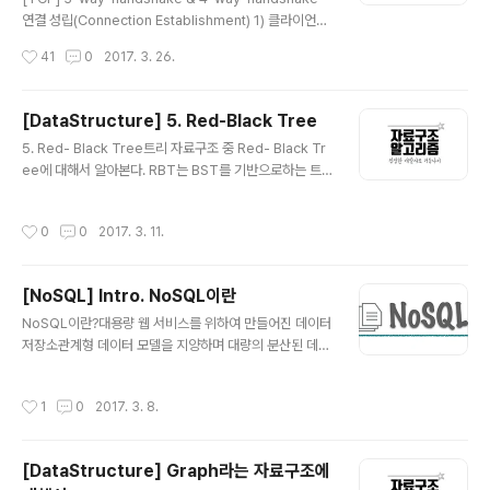
다. 인증 우회 (AB : Auth Bypass) 데이터 노출 (DD : D
연결 성립(Connection Establishment) 1) 클라이언트
ata Disclosu..
는 서버에 접속을 요청하는 SYN(a) 패킷을 보낸다. 2) 서
작성시간
41
0
2017. 3. 26.
버는 클라이언트의 요청인 SYN(a)을 받고 클라이언트에
게 요청을 수락한다는 ACK(a+1)와 SYN(b)이 설정된 패
킷을 발송한다. 3) 클라이언트는 서버의 수락 응답인 ACK
[DataStructure] 5. Red-Black Tree
(a+1)와 SYN(b) 패킷을 받고 ACK(b+1)를 서버로 보내
글 내용
5. Red- Black Tree트리 자료구조 중 Red- Black Tr
면 연결이 성립(establish)된다. 연결 해제(Connection
ee에 대해서 알아본다. RBT는 BST를 기반으로하는 트
Termination) 1) 클라이언트가 연결을 종료하겠다는 FIN
리 형식의 자료구조이다. BST(Binary Search Tree)효
플래그를 전송한다.2) 서버는 클라이언트의 요청(FIN)을
율적인 탐색을 위해서는 어떻게 찾을까만 고민해서는 안된
받고 알겠다는 확인 메세지로 ACK를 보낸다. 2-1) 그리고
작성시간
0
0
2017. 3. 11.
다. 그보다는 효율적인 탐색을 위한 저장방법이 무엇일까
나서는..
를 고민해야 한다. 이진 탐색 트리는 이진 트리의 일종이다.
단 이진 탐색 트리에는 데이터를 저장하는 규칙이 있다. 그
[NoSQL] Intro. NoSQL이란
리고 그 규칙은 특정 데이터의 위치를 찾는데 사용할 수 있
글 내용
다. 규칙 1. 이진 탐색 트리의 노드에 저장된 키는 유일하다.
NoSQL이란?대용량 웹 서비스를 위하여 만들어진 데이터
규칙 2. 루트 노드의 키가 왼쪽 서브 트리를 구성하는 어떠
저장소관계형 데이터 모델을 지양하며 대량의 분산된 데이
한 노드의 키보다 크다. 규칙 3. 루트 노드의 키가 오른쪽
터를 저장하고 조회하는 데 특화된 저장소스키마 없이 사
서브 트리를 구성하는 어떠한 노드의 키보다 작다..
용 가능하거나 느슨한 스키마를 제공하는 저장소 종류마다
작성시간
1
0
2017. 3. 8.
쓰기/읽기 성능 특화, 2차 인덱스 지원, 오토 샤딩 지원 같
은 고유한 특징을 가진다. 대량의 데이터를 빠르게 처리하
기 위해 메모리에 임시 저장하고 응답하는 등의 방법을 사
[DataStructure] Graph라는 자료구조에
용한다. 동적인 스케일 아웃을 지원하기도 하며, 가용성을