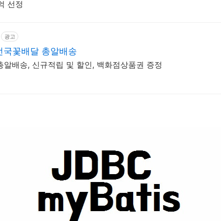
억 선정
광고
전국꽃배달 총알배송
총알배송, 신규적립 및 할인, 백화점상품권 증정