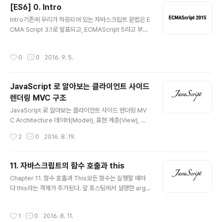
론, 객체의 프로퍼티 명과 지역변수의 명이 같아야 한다. E
[ES6] 0. Intro
S5>> 123456789function buildUser(first, last){ l
글 내용
Intro기존에 우리가 적응되어 있는 자바스크립트 문법은 E
et fullName = first + “ “ + last; return { first : first,
CMA Script 3.1로 발표되고, ECMAScript 5라고 부르
last : last, fullName : fullName };}let user = bulidU
고 있는 것에 기반하고 있다. 그리고 나서 수년간에 걸쳐 수
ser(“Sam”, “Williams”); console.lo..
많은 문제점을 해결한 새로운 문법이 발표되었다. 기존의
작성시간
0
0
2016. 9. 5.
문법에 기반하면서 여러 가지가 추가된 것이다. 너무 여러
가지가 추가되다 보니 새로운 언어같은 느낌이 들 정도이
다. ES6, ECMA6, ECMA 2015 여러 가지로 불리고 있
JavaScript 로 알아보는 클라이언트 사이드
으며 공식 명칭은 ECMA Script 2015이다. 더이상 ECM
렌더링 MVC 구조
AScript2015 문법으로 자바스크립트 코드를 작성하는
글 내용
것은 선택이 아닌 필수가 되어가고 있다. 프론트 엔드에 위
JavaScript 로 알아보는 클라이언트 사이드 렌더링 MV
치하는 코드들이 거대해지고 복잡해지면서 여러 가지 부족
C Architecture 데이터(Model), 표현 계층(View), 사
한 요소가 드러나고 그에 대응한 문법들이 추가되었기 때
용자 상호작용 계층(Controller) 1. 사용자가 애플리케이
작성시간
2
0
2016. 8. 19.
문..
션과 상호작용한다. 2. 컨트롤러의 이벤트 핸들러가 실행
된다. 3. 컨트롤러는 모델에게 데이터를 요청하고 그 결과
를 뷰로 전달한다. 4. 뷰는 데이터를 사용자에게 표시한다.
11. 자바스크립트의 함수 호출과 this
Model 자바스크립트는 데이터를 원격으로 가져와서 클라
글 내용
Chapter 11. 함수 호출과 This모든 함수는 실행할 때마
이언트에 일시적으로 저장한다. 클라이언트의 데이터 접속
다 this라는 객체가 추가된다. 앞 포스팅에서 설명한 argu
은 마치 메모리에서 데이터를 가져오듯이 즉시 처리된다.
ments 객체와 함께 함수 내부로 암묵적으로 전달되는 것
이는 인터페이스에 큰 영향을 미친다. ORM을 이용하면 상
이다. 자바스크립트에서의 this 는 여러가지 이유로 상황에
당히 쉽게 데이터를 얻을 수 있다. ORM을 통해서 서버 데
작성시간
1
0
2016. 8. 11.
맞게 모습을 달리한다. (그래서 너무 어렵다. console.lo
이터를 가져와서 모델 레코드를 갱신하는 방법을 사용한