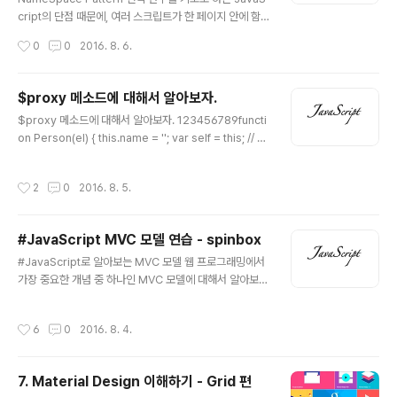
패턴을 사용하는 예를 코드를 통해 살펴보자.code>123
cript의 단점 때문에, 여러 스크립트가 한 페이지 안에 함
45678910111213141516..
께 있는 소스코드에서는 변수가 많아질 수록 이름이 겹칠
작성시간
0
0
2016. 8. 6.
우려가 있다. 이는 협업에서도 상당히 중요한 부분이다. 뿐
만 아니라 어느 곳에서도 접근할 수 있는 전역 변수이기에
소스의 신뢰도가 낮아질 수 있다. 이러한 단점들을 보완하
$proxy 메소드에 대해서 알아보자.
기 위한 패턴이 네임스페이스 패턴이다. 네임 스페이스란
글 내용
$proxy 메소드에 대해서 알아보자. 123456789functi
구분이 가능하도록 정해놓은 범위나 영역을 의미한다. 이
on Person(el) { this.name = ''; var self = this; // st
름 그대로, 이름 공간을 선언하여 다른 공간과 구분하도록
ore reference to this $(el).change(function(eve
하는 것이다. 객체 리터럴 네임 스페이싱(Object Literal
nt) { self.name = this.value; // captures self in a cl
NameSpacing) 하나의 전역 객체를 생성한 다음. 모든
작성시간
2
0
2016. 8. 5.
osure });}Colored by Color Scriptercs this.name
함수, 객체, 변수를 이 전역객체에 추가하여 구현하는 방법
에서의 this는 Person이라는 함수를 가리키고 있을 것이
이다...
다. Person 함수를 내부에서도 가리킬 필요가 있다면 어
#JavaScript MVC 모델 연습 - spinbox
떻게 해야할까? 우리는 이 함수를 생성한 객체를 가리키고
글 내용
있는 this를 끌고 내려오기 위해, this의 주소를 self라는
#JavaScript로 알아보는 MVC 모델 웹 프로그래밍에서
변수에 저장하여 끌고 내려왔다. 이렇게 ..
가장 중요한 개념 중 하나인 MVC 모델에 대해서 알아보도
록 하자.최근 들어서 서버 사이드 렌더링 말고도,클라이언
트 사이드 렌더링과 관련된 프레임워크들이 많이 등장하고
작성시간
6
0
2016. 8. 4.
있다. (Angular, Ember, 등)JavaScript로 MVC는 어떻
게 설계하는가?간단한 예제인 SpinBox sample을 통해
서 MVC 구조에 대해 간단하게 알아보자.>> MVC 모델이
7. Material Design 이해하기 - Grid 편
란? >> 1단계. JavaScript의 작동을 확인할 기본적인 ht
글 내용