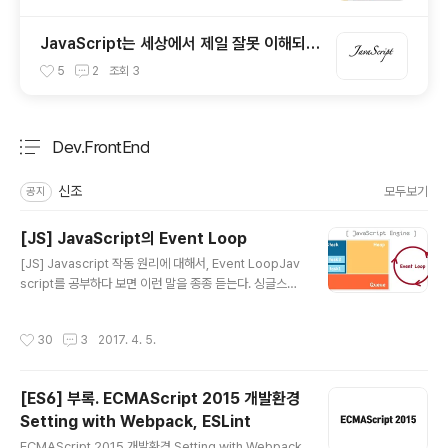
JavaScript는 세상에서 제일 잘못 이해되고
있는 언어이다. / 자바스크립트란 어떤 언어
5
2
조회
3
인가?
Dev.FrontEnd
분류 전체보기
주요 글 목록
신조
모두보기
공지
[JS] JavaScript의 Event Loop
글 내용
[JS] Javascript 작동 원리에 대해서, Event LoopJav
script를 공부하다 보면 이런 말을 종종 듣는다. 싱글스레
드 기반으로 동작하는 자바스크립트 이벤트 루프를 기반으
로 하는 싱글 스레드 Node.js 이런 말은 많이 들었지만 구
작성시간
30
3
2017. 4. 5.
체적으로 내부 원리에 대해 간단하게라도 설명하는 글은
보기 힘들다. (초심자 입장에서는 쉬운 내용이 결코 아니라
고 생각한다.) 이번 포스팅에서는 "정말 싱글 스레드인
[ES6] 부록. ECMAScript 2015 개발환경
가?", "싱글 스레드의 정체는 무엇이며, 어떻게 싱글 스레드
Setting with Webpack, ESLint
인가?" "이벤트 루프는 또 무엇인가?" 등등에 대해 정말 간
글 내용
단히 알아보기 위해 자바스크립트가 동작하는 환경(Envir
ECMAScript 2015 개발환경 Setting with Webpack