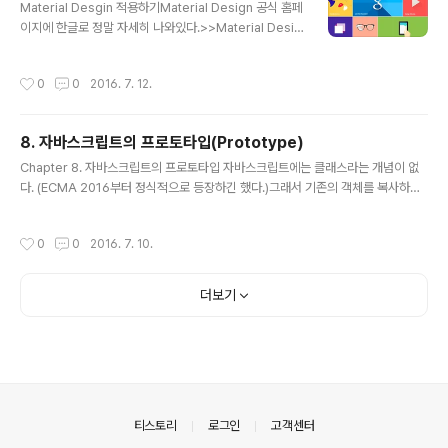
ml 구조를 잡자.12345678910111213141516171819
Material Desgin 적용하기Material Design 공식 홈페
20212223242526 spinbox MVC Spinbox + - C
이지에 한글로 정말 자세히 나와있다.>>Material Desig
olored by Color Scriptercs html에서 주의할 점 중
n Get Started>> Material Design이 제공하는 디자
하..
인에 대해 알아보기 전에,웹사이트의 레이아웃을 결정하고
작성시간
0
0
2016. 7. 12.
설계하는데 도움을 주는 Grid System에 대해 먼저 알아
보자.Gridhtml code>12345678910111213141516
1718 s12 s12 m4 l2 s12 m4 l8 s12 m4 l2 s12 m6 l
8. 자바스크립트의 프로토타입(Prototype)
3 s12 m6 l3 s12 m6 l3 s12 m6 l3 Colored by Col
글 내용
or Scriptercs Bootstrap 을 사용해봤다면 익숙한 사용
Chapter 8. 자바스크립트의 프로토타입 자바스크립트에는 클래스라는 개념이 없
방법일거라 생각한다.제공하는 시스템도 거의 동일하다.데
다. (ECMA 2016부터 정식적으로 등장하긴 했다.)그래서 기존의 객체를 복사하여
스크탑일 경우에는 Larg..
새로운 객체를 생성하는 프로토타입 기반의 언어인 것이다. 그만큼 프로토타입의 이
해에 대해서는 필수적이다. 프로토타입이란 무엇인가 어떠한 객체가 만들어지기 위
작성시간
0
0
2016. 7. 10.
해 그 객체의 모태가 되는 녀석을 프로토타입이라고 한다. Java에서의 class가 바
로 자바스크립트에서의 프로토타입이다. 프로토타입은 두가지로 해석될 수 있다. 하
나는 프로토타입 객체를 참조하는 prototype 속성이고 다른 하나는 객체 멤버인 _
더보기
proto_ 속성이 참조하는 숨은 링크를 말한다. JavaScript에서 함수를 정의하고 파
싱단계에 들어가면 내부적으로 수행되는 작업이 있다..
의안내
티스토리
로그인
고객센터