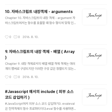
g()의 힘을 빌려 연습하자) 함수가 호출되는 방식, 즉 호출
다. C..
패턴에 따른 this 바인딩을 알아보자. 상황 1. 객체의 메서
10. 자바스크립트 내장객체 - arguments
드를 호출할 때 this 바인딩 객체의 프로퍼티가 함수일 경
글 내용
우 메서드라고 부른다. this는 함수를 실행할 때 함수를 소
Chapter 10. 자바스크립트의 내장 객체 - argument 자
유하고 있는 객체(메소드를 포함하고 있는 인스턴스)를 참
바스크립트에서는 함수를 호출할 때 함수 형식에 맞춰 인
조한다. 즉 해당 메서드를 호출한 객체로 바인딩된다. cod
자를 넘기지 않더라도 에러가 발생하지 않는다. 정의된 함
e>12345678910111213var m..
수의 인자보다 적게 인자를 넘겨주면 넘겨지지 않은 인자
작성시간
0
0
2016. 8. 10.
에 대해서는 undefined 값이 할당되고 정의된 함수의 인
자보다 많게 인자를 넘겨주게 되면 초과된 인수는 가볍게
무시된다! 자바스크립트의 이러한 특성 때문에 함수 코드
9. 자바스크립트의 내장 객체 - 배열 ( Array
를 작성할 때, 런타임 시에 호출된 인자의 개수를 확인하고
)
이에 따라 동작을 다르게 해줘야 할 경우가 있다. code> 1
글 내용
234567function func (arg1, arg2){ console.log(a
Chapter 9. 내장 객체로서의 배열 배열 객체 객체는 여러
rg1, arg2);}func( ); // > undefined undefinedfunc
개의 멤버로 구성되지만 이러한 구성 값은 정렬되지 않는
(1); // > ..
다. 객체를 구성하는 멤버에는 고유한 이름이 부여되어 있
작성시간
0
0
2016. 8. 10.
는데, 특정 값에 접근하려면 이름으로 접근할 수 있다. 하지
만 자바스크립트에도 넘버링되어 순차적으로 구성되어있
는 객체가 존재한다. 이 경우에는 해당 값의 인덱스를 이용
#Javascript 에서의 include ( 외부 소스
할 수 있다. 이 객체를 배열(array)라고 한다. 배열의 요소
코드 삽입하기 )
로는 다른 배열 객체에 대한 참조 변수, 객체, 함수 등 어떤
글 내용
데이터 타입의 값도 포함될 수 있다. var ar = new Array
#JavaScript에서 외부 소스 코드 삽입하기0. evaleval
( ); var ar = { }; 후자의 방법인 객체 리터럴을 통해 배열
은 전역객체의 함수 프로퍼티이다.eval 함수를 사용하면