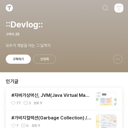
검색하기
티스토리
::Devlog::
구독자
25
모두가 개발을 아는 그 날까지
구독하기
방명록
신고하기 레이어
열기
인기글
#자바가상머신, JVM(Java Virtual Mach
ine)이란 무엇인가?
77
3
조회
9
#가비지컬렉션(Garbage Collection) / J
VM 구동원리에 이어서
7
0
조회
9