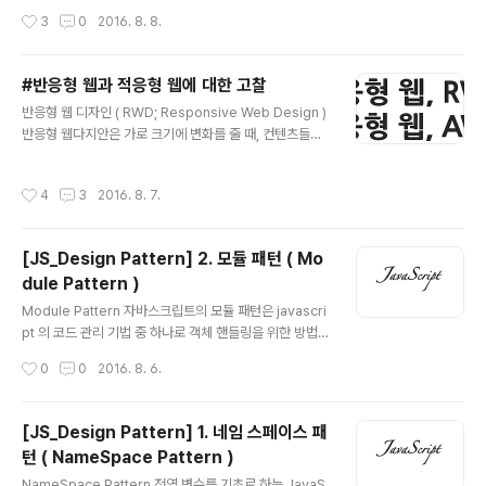
생성하기를 권장한다. Array 도 Object처럼 자바스크립
자바스크립트 소스 코드를 동적으로 로드하여 실행할 수
작성시간
3
0
2016. 8. 8.
트에서 미리 만들어 놓은 배열 객체의 생성..
있다.하지만 eval 함수로는 보안상 위험이 존재하기 때문
에 그리고 eval 함수 이외에도 동적으로 자바스크립트 소
스 코드를 실행할 수 있는 방법이 많이 존재하기 때문에 권
#반응형 웹과 적응형 웹에 대한 고찰
장되지 않는 방법이다. 자바스크립트 컴파일러가 미리 최
글 내용
반응형 웹 디자인 ( RWD; Responsive Web Design )
적화시킬 수 없기 때문에 코드 최적화에 대한 이야기에 단
반응형 웹다지안은 가로 크기에 변화를 줄 때, 컨텐츠들이
골로 등장하는 함수가 eval 함수이다.eval 함수의 파라미
사이즈에 맞춰 유동적으로 재배치 되는 형태. " 너가 어떤
터로 넘어온 String 인자는 Javascript Parser에 의해
화면 크기를 갖고 있는 디바이스일지 몰라서 모두 다 준비
파싱되고 실행된다. 1. Ajax Loading1234567891011
작성시간
4
3
2016. 8. 7.
해봤어!걱정은 하지마 너의 디바이스 크기대로 바뀔테니!!
1213function require(script..
" 적응형 웹 디자인 ( AWD; Adaptive Web Design )
브라우저 크기를 줄여도 한동안 반응이 없다가 정해진 해
[JS_Design Pattern] 2. 모듈 패턴 ( Mo
상도가 되면 레이아웃이 갑자기 재배치 되는 형태. 스크린
dule Pattern )
에 맞는 성능을 보장하지만 모든 디바이스에 맞춘 화면을
글 내용
설계한다는 것은 불가능에 가깝다. " 너가 그 크기라면 이
Module Pattern 자바스크립트의 모듈 패턴은 javascri
것을 줄게! 물론 그 크기도 내가 따로 준비했지! 헉헉... " 웹
pt 의 코드 관리 기법 중 하나로 객체 핸들링을 위한 방법론
디자인의 현주소N-Screen의 모바일 시대다...
중 하나이다. 객체에 유효범위를 주어 private, public을
작성시간
0
0
2016. 8. 6.
구분하여 캡슐화를 할 때 사용하는 방법이다. Namespac
e pattern에 Lexical Scope를 추가한 것으로 보면 된
다. Module Pattern 이란, 즉시 실행 함수(Immediatel
[JS_Design Pattern] 1. 네임 스페이스 패
y Invoked Function)에 this인자를 넘겨주고 함수 내부
턴 ( NameSpace Pattern )
에서 exports란 인자로 접근할 수 있는 패턴을 말한다. b
글 내용
asic>123(function(){ //something to do})();cs 모듈
NameSpace Pattern 전역 변수를 기초로 하는 JavaS