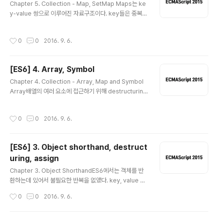
Chapter 5. Collection - Map, SetMap Maps는 ke
r syntax라고도 한다. ES5>>12345678function Sp
y-value 쌍으로 이루어진 자료구조이다. key들은 중복될
onsorWidget(name, description, url){ this.name
수 없으며, 하나의 키에 하나의 value만 올 수 있다. map
= name; this.description = description; this.url =
s를 이용하여 객체를 사용할 때, 객체의 key들은 항상 stri
url;}Sp..
작성시간
0
0
2016. 9. 6.
ng 으로 변환된다. code> 12345678910111213141
516//user1, user2라는 다른 두 객체를 생성하자.let us
er1 = { name : “Sam” };let user2 = { name : “Tyle
[ES6] 4. Array, Symbol
r” }; //그리고 totalReplies라는 객체에 두 객체를 key
글 내용
값으로 value값을 추가하자.let totalReplies = { };total
Chapter 4. Collection - Array, Map and Symbol
Replies[user1] = 5;totalReplies[us..
Array배열의 여러 요소에 접근하기 위해 destructuring
을 사용할 수 있다.ES5>>1234567let users = [“Sa
m”, “Tyler”, “Brook”]; let a = users[0];let b = use
작성시간
0
0
2016. 9. 6.
rs[1];let c = users[2]; console.log(a,b,c); // Sam
Tyler Brookcs ES6>>12345678910let users =
[“Sam”, “Tyler”, “Brook”]; let [a, b, c] = users;co
[ES6] 3. Object shorthand, destruct
nsole.log(a,b,c); // Sam Tyler Brook let [a, ,b] = u
uring, assign
sers;console.log(a, b); // Sa..
글 내용
Chapter 3. Object ShorthandES6에서는 객체를 반
환하는데 있어서 불필요한 반복을 없앴다. key, value 형
식으로 object의 프로퍼티를 추가했다면, shorthand 방
작성시간
0
0
2016. 9. 6.
식으로도 가능해졌다. 함수에서 반환하는 형식에서 뿐만
아니라 객체 그 자체를 정의하는데에도 사용할 수 있다. 물