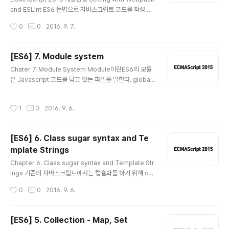
onment)과 자바스크립트를 해석하고 실행시키는 엔진에
and ESLint ES6 문법으로 자바스크립트 코드를 작성하
대해서 알아본다. Javascript Engine ?일단 한 ..
는 것이 간결하지만, 현재 모든 브라우저에서 완벽하게 ES
작성시간
0
0
2016. 9. 7.
6 문법을 지원해주지 못하고 있다. 그렇기에 개발자들은 E
S6로 작성된 코드를 이전의 문법인 ES5 문법으로 trans
pile하여 배포해야하는 경우가 발생했다. 이를 도와주는
[ES6] 7. Module system
것이 babel 이라는 npm이 있다. 하지만 여기서 한 발짝
글 내용
Chater 7. Module System Module이란ES6의 모듈
더 나아가 bundle 기능까지 함께 제공하는 ( 원래 주가 b
은 Javascript 코드를 담고 있는 파일을 말한다. global
undle 기능이다. ) webpack을 활용하여 transpile 하
scope에서의 변수명 충돌을 방지하기 위해 모듈화 방식
자. webpack은 이 두 가지 기능 이외에도 정말 다양한 기
을 사용한다.ES6 모듈은 모듈안에서 자동적으로 strict 모
능을 갖고 있다. 또한 ESLint를 이용하여 보다 우아한 ES6
작성시간
1
0
2016. 9. 6.
드로 처리되며 모듈안에서는 import, export 키워드로
에 맞는 자바스크립트 ..
모듈을 노출시키거나 불러올 수 있다. 모든 import와 exp
ort 구문은 모듈의 작성된 코드의 top level에만 올 수 있
[ES6] 6. Class sugar syntax and Te
다. 조건적으로 import하거나 export할 수 없으며 impo
mplate Strings
rt 구문을 함수 스코프에서 사용할 수도 없다. export 구
글 내용
문은 명시적인 이름으로 export 되어야 한다. 배열을 순회
Chapter 6. Class sugar syntax and Template Str
한다던가의 방법은 사용할 수 없다. 단 중괄호 안에 한꺼번
ings 기존의 자바스크립트에서는 캡슐화를 하기 위해 co
에 여러 개의 모..
nstructor function을 사용하였다. 이를 보완하기 위해 c
작성시간
0
0
2016. 9. 6.
lass 문법이 등장하였다. class라는 키워드로 말 그대로
클래스를 생성할 수 있게 된 것이다. 이것은 새로운 객체 모
델이 아니라 기존에 사용했던 프로토타입 객체 지향의 문
[ES6] 5. Collection - Map, Set
법을 class 기반인 것처럼 wrapping 한 문법이다. suga
글 내용