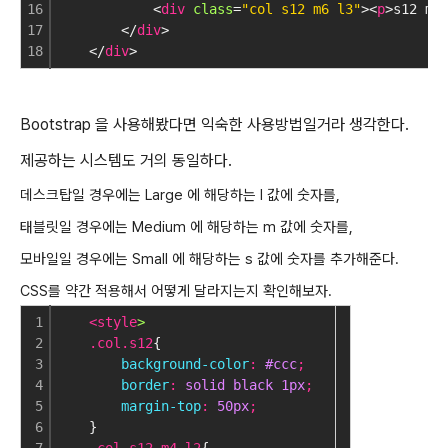
16
            <
div
class
=
"col s12 m6 l3"
><
p
>s12 m6
17
        </
div
>
18
    </
div
>
Bootstrap 을 사용해봤다면 익숙한 사용방법일거라 생각한다.
제공하는 시스템도 거의 동일하다.
데스크탑일 경우에는 Large 에 해당하는 l 값에 숫자를,
태블릿일 경우에는 Medium 에 해당하는 m 값에 숫자를,
모바일일 경우에는 Small 에 해당하는 s 값에 숫자를 추가해준다.
CSS를 약간 적용해서 어떻게 달라지는지 확인해보자.
1
    <style
>
2
    .col.s12
{
3
        background-color
:
 #ccc
;
4
        border
:
 solid black 1px
;
5
        margin-top
:
 50px
;
6
}
7
    .col.s12.m4.l2
{