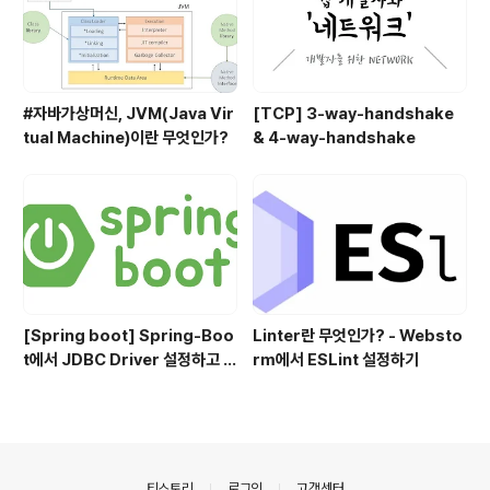
#자바가상머신, JVM(Java Vir
[TCP] 3-way-handshake
tual Machine)이란 무엇인가?
& 4-way-handshake
[Spring boot] Spring-Boo
Linter란 무엇인가? - Websto
t에서 JDBC Driver 설정하고 사
rm에서 ESLint 설정하기
용하기
의안내
티스토리
로그인
고객센터