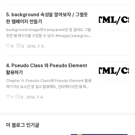
디자인의 현주소N-Screen의 모바일 시대다...
3px; padding: 5px 20px;; transition: all 0.5s; tran
sition-timing-function: ease;}.scroll-icon-down
5. background 속성을 알아보자 / 그럴듯
span:hover{ transition: all 0.5s; transition-timing
-function:ease; border: solid #CFCFCF 3px; bor
한 웹페이지 만들기
글 내용
der-radius: 50%; background-colo..
background image와 transparent만 잘 알아도 그럴
듯한 웹 페이지를 구성할 수 있다. #image{ backgroun
d: linear-gradient( rgba(0, 0, 0, 0.5), rgba(0, 0, 0,
0
0
2016. 7. 5.
0.5) ), url(/img/baby1.jpg); background-size: cov
er; background-repeat: no-repeat; background
-position: center; background-attachment: fixe
4. Pseudo Class 와 Pseudo Element
d; } background: linear-gradient 속성과 url 속성을
살펴보자. url을 통해 원하는 image를 로드한다. 그리고 li
활용하기
글 내용
near-gradient를 통해서, 그라데이션을 주는데, 여기서
Chapter 4. Pseudo Class와 Pseudo Element 활용
중점을 둬야할 곳은 ..
하기가상 요소만 잘 알고 활용해도, 인터랙티브한 웹 페이
지를 구성할 수 있다.Pseudo Class Pseudo Class는
1
0
2016. 7. 4.
단순한 선택자(simple selector)로는 표현할 수 없는 어
떤 것을 select하는 선택자이다. 특정한 상태말고 규칙에
따라 상태가 바뀌는 요소를 선택할 때 사용하는 것이다. 종
류 Dynamic pseudo-class :hover :visited :link :ac
tive :focus 위 네 개는 anchor tag(a태그)와 함께 자주
이 블로그 인기글
쓰인다. 그리고 focus tag는 input tag와 함께 쓰인다. U
I element states pseudo-class :enabled :disabl