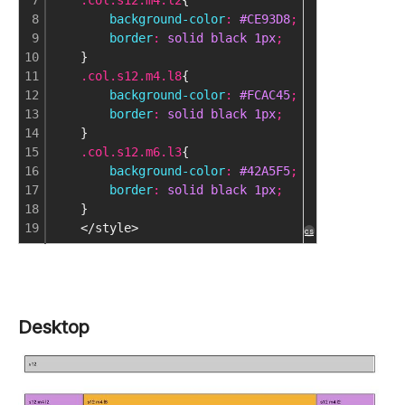
8
        background-color
:
 #CE93D8
;
9
        border
:
 solid black 1px
;
10
}
11
    .col.s12.m4.l8
{
12
        background-color
:
 #FCAC45
;
13
        border
:
 solid black 1px
;
14
}
15
    .col.s12.m6.l3
{
16
        background-color
:
 #42A5F5
;
17
        border
:
 solid black 1px
;
18
}
19
    </style>
cs
Desktop