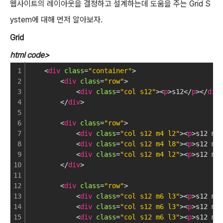
웹사이트의 레이아웃을 결정하고 설계하는데 도움을 주는 Grid S
ystem에 대해 먼저 알아보자.
Grid
html code>
1
    <
div
class
=
"container"
>
2
        <
div
class
=
"row"
>
3
            <
div
class
=
"col s12"
><
p
>s12</
p
></
div
4
        </
div
>
5
6
        <
div
class
=
"row"
>
7
            <
div
class
=
"col s12 m4 l2"
><
p
>s12 m4
8
            <
div
class
=
"col s12 m4 l8"
><
p
>s12 m4
9
            <
div
class
=
"col s12 m4 l2"
><
p
>s12 m4
10
        </
div
>
11
12
        <
div
class
=
"row"
>
13
            <
div
class
=
"col s12 m6 l3"
><
p
>s12 m6
14
            <
div
class
=
"col s12 m6 l3"
><
p
>s12 m6
15
            <
div
class
=
"col s12 m6 l3"
><
p
>s12 m6