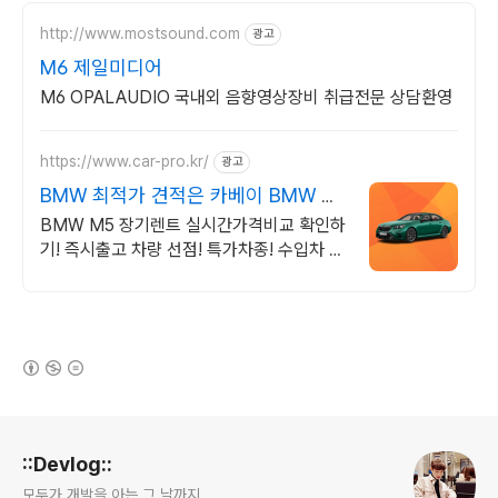
http://www.mostsound.com
광고
M6 제일미디어
M6 OPALAUDIO 국내외 음향영상장비 취급전문 상담환영
https://www.car-pro.kr/
광고
BMW 최적가 견적은 카베이 BMW 특
가차량 무료견적
BMW M5 장기렌트 실시간가격비교 확인하
기! 즉시출고 차량 선점! 특가차종! 수입차 최
대 할인 견적! 온라인계약! 최적가 프로모션
차량 빠른출고 선점하세요.
(새창열림)
로그 정보
::Devlog::
모두가 개발을 아는 그 날까지