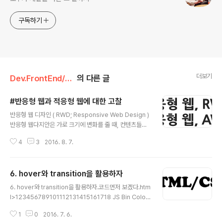
구독하기
더보기
Dev.FrontEnd/HTML_CSS
의 다른 글
#반응형 웹과 적응형 웹에 대한 고찰
글 내용
반응형 웹 디자인 ( RWD; Responsive Web Design )
반응형 웹다지안은 가로 크기에 변화를 줄 때, 컨텐츠들이
사이즈에 맞춰 유동적으로 재배치 되는 형태. " 너가 어떤
4
3
2016. 8. 7.
화면 크기를 갖고 있는 디바이스일지 몰라서 모두 다 준비
해봤어!걱정은 하지마 너의 디바이스 크기대로 바뀔테니!!
" 적응형 웹 디자인 ( AWD; Adaptive Web Design )
6. hover와 transition을 활용하자
브라우저 크기를 줄여도 한동안 반응이 없다가 정해진 해
글 내용
상도가 되면 레이아웃이 갑자기 재배치 되는 형태. 스크린
6. hover와 transition을 활용하자.코드먼저 보겠다.htm
에 맞는 성능을 보장하지만 모든 디바이스에 맞춘 화면을
l>123456789101112131415161718 JS Bin Color
설계한다는 것은 불가능에 가깝다. " 너가 그 크기라면 이
ed by Color Scriptercs css>1234567891011121
것을 줄게! 물론 그 크기도 내가 따로 준비했지! 헉헉... " 웹
1
0
2016. 7. 6.
314.scroll-icon-down span{ border: solid #0F0