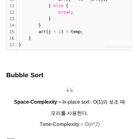
11
            } 
else
 {
12
break
;
13
            }
14
        }
15
        arr[j 
+
1
] 
=
 temp;
16
    }
17
}
c
Colored by Color Scripter
Bubble Sort
Space-Complexity
= In-place sort : O(1)의 보조 메
모리를 사용한다.
Time-Complexity
= O(n^2)