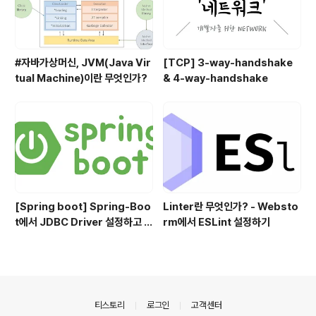
#자바가상머신, JVM(Java Vir
[TCP] 3-way-handshake
tual Machine)이란 무엇인가?
& 4-way-handshake
[Spring boot] Spring-Boo
Linter란 무엇인가? - Websto
t에서 JDBC Driver 설정하고 사
rm에서 ESLint 설정하기
용하기
의안내
티스토리
로그인
고객센터