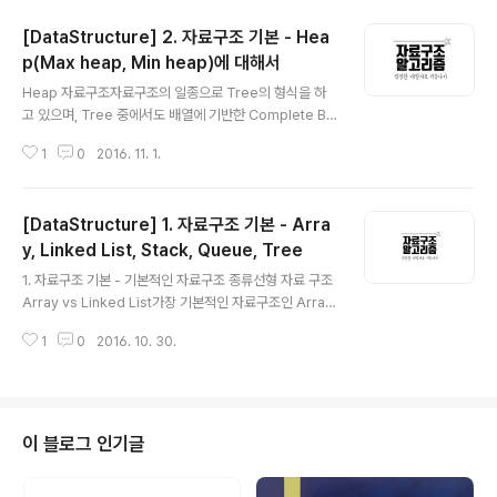
[DataStructure] 2. 자료구조 기본 - Hea
p(Max heap, Min heap)에 대해서
글 내용
Heap 자료구조자료구조의 일종으로 Tree의 형식을 하
고 있으며, Tree 중에서도 배열에 기반한 Complete Bin
ary Tree 이다. 배열에 트리의 값들을 넣어줄 때, 0번째는
1
0
2016. 11. 1.
건너뛰고 1부터 루트노드가 시작된다. 이는 노드의 고유번
호 값과 배열의 index를 일치시켜 혼동을 줄이기 위함이
다. 힙에는 최소힙(min heap), 최대힙(max heap) 두 종
[DataStructure] 1. 자료구조 기본 - Arra
류가 있다. Max Heap이란, 각 노드의 값이 children 의
값보다 크거나 같은 complete binary tree를 말한다. (
y, Linked List, Stack, Queue, Tree
글 내용
min heap은 그 반대이다. ) Max heap에서는 Root no
1. 자료구조 기본 - 기본적인 자료구조 종류선형 자료 구조
de에 있는 값이 제일 크므로, 최대값을 찾는데 소요되는
Array vs Linked List가장 기본적인 자료구조인 Array
연산의 time complextiry이 O(1)이다. 그리고 comple
자료구조는, 논리적 저장 순서와 물리적 저장 순서가 일치
t..
1
0
2016. 10. 30.
한다. 따라서 인덱스로 해당 원소에 접근할 수 있다. 그렇기
때문에 찾고자 하는 원소의 인덱스 값을 알고 있으면 Big-
O(1)에 해당 원소로 접근할 수 있다. 즉 random access
가 가능하다는 장점이 있는 것이다. 하지만 삭제 또는 삽입
의 과정에서는 해당 원소에 접근하여 작업을 완료한 뒤, 또
이 블로그 인기글
한 가지의 작업을 추가적으로 해줘야 하기 때문에, 시간이
더 걸린다. 만약 배열의 원소 중 어느 원소를 삭제했다고 했