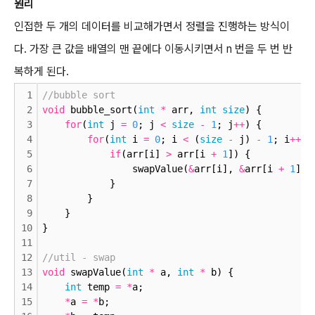
원리
인접한 두 개의 데이터를 비교해가면서 정렬을 진행하는 방식이
다.
가장 큰 값을 배열의 맨 끝에다 이동시키면서 n 번을 두 번 반
복하게 된다.
1
//bubble sort
2
void
 bubble_sort(
int
*
 arr, 
int
size
) {
3
for
(
int
 j 
=
0
; j 
<
size
-
1
; j
+
+
) {
4
for
(
int
 i 
=
0
; i 
<
 (
size
-
 j) 
-
1
; i
+
+
) 
5
if
(arr[i] 
>
 arr[i 
+
1
]) {
6
                swapValue(
&
arr[i], 
&
arr[i 
+
1
]);
7
            }
8
        }
9
    }
10
}
11
12
//util - swap
13
void
 swapValue(
int
*
 a, 
int
*
 b) {
14
int
 temp 
=
*
a;
15
*
a 
=
*
b;