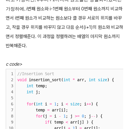
i번째 원소와 i-1번째 원소부터 0번째 원소까지 비교하
가정하에,
면서 i번째 원소가 비교하는 원소보다 클 경우 서로의 위치를 바꾸
고,
작을 경우 위치를 바꾸지 않고 다음 순서(i
+1)
의 원소와 비교하
면서 정렬해준다.
이 과정을 정렬하려는 배열의 마지막 원소까지
반복해준다.
c code>
1
//Insertion Sort
2
void
 insertion_sort(
int
*
 arr, 
int
size
) {
3
int
 temp;
4
int
 j;
5
6
for
(
int
 i 
=
1
; i 
<
size
; i
+
+
) {
7
        temp 
=
 arr[i];
8
for
(j 
=
 i 
-
1
; j 
>
=
0
; j
-
-
) {
9
if
( temp 
<
 arr[j] ) {
10
                arr[j 
+
1
] 
=
 arr[j];