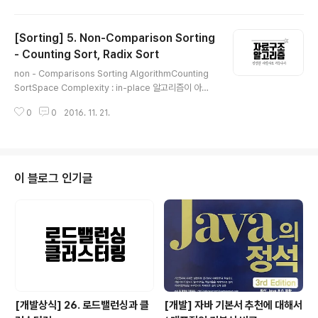
되는 것이다. 그리고 데이터의 삽입과 삭제 시 기존 데이터
를 밀어내거나 다시 채우는 작업이 필요없도록 '특별한 알
[Sorting] 5. Non-Comparison Sorting
고리즘'을 이용하여 데이터와 연관된 고유한 숫자를 만들
어 낸 뒤 이를 인덱스로 사용한다. 특정 데이터가 저장되는
- Counting Sort, Radix Sort
글 내용
인덱스는 그 데이터만의 고유한 위치이기 때문에 삽입 시
non - Comparisons Sorting AlgorithmCounting
다른 데이터의 사이에 끼어들거나 삭제 시 다른 데이터로
SortSpace Complexity : in-place 알고리즘이 아니
채울 필요가 없으므로 추가적인 데이터의 이동이 없다. `특
다. buffer를 필요로 한다.Time Complexity : O(n +
별한 알고리즘`이란 것을 통해 고유한 인덱스 값을 설정하
0
0
2016. 11. 21.
k)Radix Sort에 대해 알아보기 전에 Count Sort에 대해
는 것이 중요해보인..
서 먼저 알아보자. Count Sort에서 사용된 알고리즘이 R
adix Sort에서 사용된다. 즉 Radix Sort는 Count Sort
의 확장판이라고 할 수 있다. Count Sort는 말 그대로 몇
개인지 개수를 세어 정렬하는 방식이다. 정렬하고자 하는
이 블로그 인기글
값 중 최대값에 해당하는 값을 size로 하는 임시 배열을 만
든다. 만들어진 배열의 index 중 일부는 정렬하고자 하는
값들이 되므로 그 값에는 그 값들의 ..
[개발상식] 26. 로드밸런싱과 클
[개발] 자바 기본서 추천에 대해서