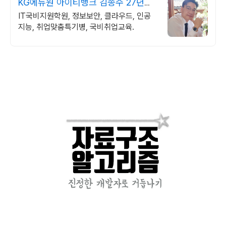
KG에듀원 아이티뱅크 김종수 27년경
력전문가 IT취업상담
IT국비지원학원, 정보보안, 클라우드, 인공
지능, 취업맞춤특기병, 국비취업교육.