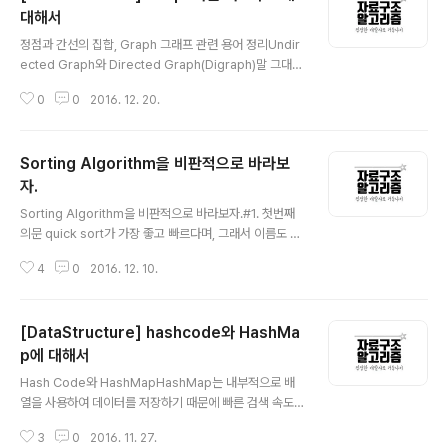
대해서
글 내용
정점과 간선의 집합, Graph 그래프 관련 용어 정리Undir
ected Graph와 Directed Graph(Digraph)말 그대로
정점과 간선의 연결관계에 있어서 방향성이 없는 그래프를
0
0
2016. 12. 20.
Undirected Graph라 하고, 간선에 방향성이 포함되어
있는 그래프를 Directed Graph라고 한다. Directed G
raph(Digraph) V = {1, 2, 3, 4, 5, 6} E = {(1, 4), (2,1),
Sorting Algorithm을 비판적으로 바라보
(3, 4), (3, 4), (5, 6)} (u, v) = vertex u에서 vertex v
로 가는 edge Undirected Graph V = {1, 2, 3, 4, 5,
자.
글 내용
6}E = {(1, 4), (2,1), (3, 4), (3, 4), (5, 6)} (u, v) = vert..
Sorting Algorithm을 비판적으로 바라보자.#1. 첫번째
의문 quick sort가 가장 좋고 빠르다며, 그래서 이름도 q
uick sort라며! 그런데 heap sort, merge sort는 왜 존
4
0
2016. 12. 10.
재하며 왜 필요하지?어디에 쓰이고 있길래 살아남은 거지?
세 sorting algorithm(Quick sort, Merge sort, Hea
p sort)의 expected-Time Complexity는 O(n log
[DataStructure] hashcode와 HashMa
n)으로 모두 동일하다. 하지만 Space Complexity는 m
erge sort만 Sorting하고자 하는 데이터의 크기 만큼이
p에 대해서
글 내용
다. 그러면 일단 heap sort는 그렇다치고, 어떻게 Merg
Hash Code와 HashMapHashMap는 내부적으로 배
e Sort가 살아남았을까? 한정된 메모리 상황에서 ‘빅 데이
열을 사용하여 데이터를 저장하기 때문에 빠른 검색 속도
터'를 Sorting 해야하는..
를 갖는다. 특정한 값을 Searching 하는데 데이터 고유의
3
0
2016. 11. 27.
인덱스로 접근하게 되므로 Time Complexity가 O(1)이