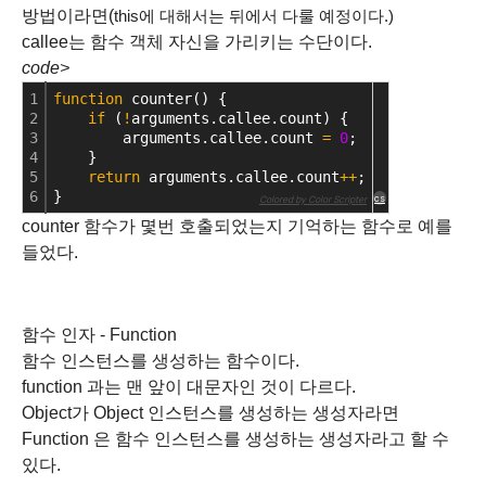
방법이라면(
this에 대해서는 뒤에서 다룰 예정이다.)
callee는 함수 객체 자신을 가리키는 수단이다.
code>
1
function
 counter() {
2
if
 (
!
arguments.callee.count) {
3
        arguments.callee.count 
=
0
;
4
    }
5
return
 arguments.callee.count
+
+
;
6
}
cs
Colored by Color Scripter
counter 함수가 몇번 호출되었는지 기억하는 함수로 예를
들었다.
함수 인자 - Function
함수 인스턴스를 생성하는 함수이다.
function 과는 맨 앞이 대문자인 것이 다르다.
Object가 Object 인스턴스를 생성하는 생성자라면
Function 은 함수 인스턴스를 생성하는 생성자라고 할 수
있다.