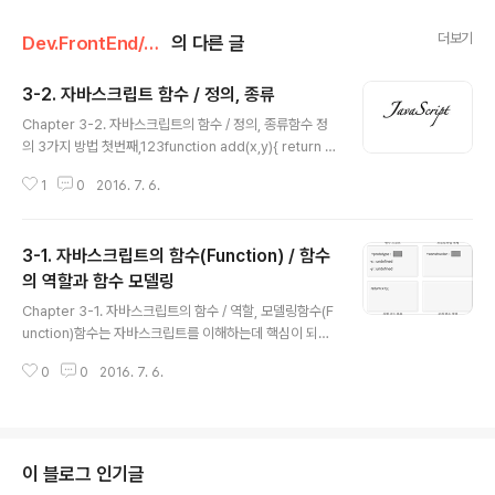
더보기
Dev.FrontEnd/JavaScript
의 다른 글
3-2. 자바스크립트 함수 / 정의, 종류
글 내용
Chapter 3-2. 자바스크립트의 함수 / 정의, 종류함수 정
의 3가지 방법 첫번째,123function add(x,y){ return x
+y;}cs파싱하는 단계에서 함수 변수인 add가 정의되고,
1
0
2016. 7. 6.
함수를 호출하면 런타임에 x,y가 정의된다. 두번째,123va
r add = function(x,y) { return x+y;}cs실행코드블록
을 갖는 함수를 정의해 add라는 변수에 할당하고 있다. 이
3-1. 자바스크립트의 함수(Function) / 함수
렇게 정의된 함수는 이름이 없다. 이름 대신 변수로 호출할
수 있다. 실행코드로서 런타임에 함수가 정의된다. 세번째,
의 역할과 함수 모델링
글 내용
1var add = new Function(“x”, “y”, “return x+y;”);
Chapter 3-1. 자바스크립트의 함수 / 역할, 모델링함수(F
csFunction이라는 생성자(객체)를 사용하여 함수를 정의
unction)함수는 자바스크립트를 이해하는데 핵심이 되는
하는 방법으로 new와 함께 사용해야 한다.이 ..
컴포넌트다. 자바스크립트의 함수와 메소드는 전혀 다른
0
0
2016. 7. 6.
개념이다. 자바스크립트 함수는 메소드 역할을 할 수 있지
만 객체지향 프로그래밍의 메소드는 자바스크립트의 함수
역할을 할 수가 없다.code>1234function add(x, y) {
var total = x + y; return total;}cs 함수의 역할 세 가지
는 다음과 같다. 역할1. 호출 가능한 루틴으로서의 함수 실
이 블로그 인기글
행코드를 갖고 있으면서도, 일반 객체처럼 멤버를 가질 수