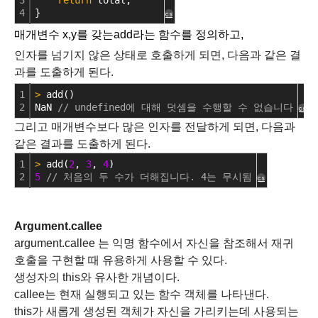
3
return
 total;
4
}
cs
매개변수 x,y를 갖는
add라는 함수를 정의하고,
인자를 넘기지 않은 상태로 호출하게 되면, 다음과 같은 결
과를 도출하게 된다.
1
>
 add()
2
NaN 
// undefined에 대해 덧셈을 수행할 수 없습니다
cs
그리고 매개변수보다 많은 인자를 전달하게 되면, 다음과
같은 결과를 도출하게 된다.
1
>
 add(
2
, 
3
, 
4
)
2
5
// 처음의 두 수가 더해집니다. 4는 무시됨
cs
Argument.callee
argument.callee 는 익명 함수에서 자신을 참조해서 재귀
호출을 구현할 때 유용하게 사용할 수 있다.
생성자의 this와 유사한 개념이다.
callee는 현재 실행되고 있는 함수 객체를 나타낸다.
this가 새롭게 생성된 객체가 자신을 가리키는데 사용되는