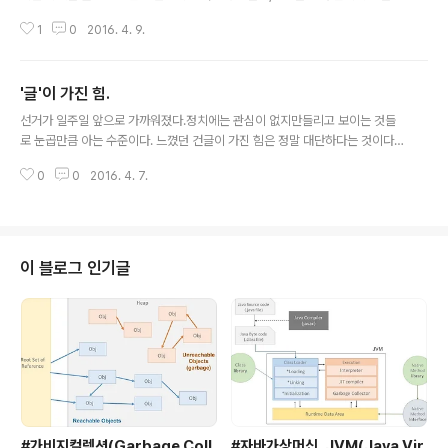
갈증뿐이다.밑빠진 독에 물을 붓는 기분. 많은 사람들을 만나면서 내 머리가 좋
1
0
2016. 4. 9.
은 머리는 아니라고 매순간 느낀다.난 머리가 좋으니까 라고 생각했던 어린 생
각들은나태해진 나를 합리화하기 위해 억지로 끄집어낼 뿐이다. 내 특기는 '시
간 쏟아붓기'이다.앞에 수식어가 하나 붙어야겠다.'전혀 스트레스를 받지 않
'글'이 가진 힘.
고'조건도 하나 붙어야겠다.'내가 하고 싶은 것이 구체화되고 그에 맞는 목표를
글 내용
설정했을 때' 난 시간을 쏟아부으면 될 거라고 믿었다.그런데 실패했다.두 번.그
선거가 일주일 앞으로 가까워졌다.정치에는 관심이 없지만들리고 보이는 것들
런데도 시간을 쏟아붓는다.이번만큼은 될 거라고 믿기 때문이다.이번이 세번째.
로 눈곱만큼 아는 수준이다. 느꼈던 건글이 가진 힘은 정말 대단하다는 것이다.
실패를 거듭할수록 그 간절함은..
구체적으로 '칼럼'을 예로 들겠다.요즘 같은 시대에 , 이 칼럼이 퍼지는 것은 순
0
0
2016. 4. 7.
식간이다.SNS를 타고 1분이면 엄청나게 많은 사람들 손안으로 들어오게 된다.
물론 칼럼에 노출된 사람들이 그 칼럼을 다 읽는 것은 아니다.하지만 그것이 한
번 탄력을 받으면사람들은 나만 안 읽은 칼럼인것 같은 느낌적인 느낌에그 칼럼
을 읽는다.탄력은 더 큰 파급효과를 불러온다. 그 글이 어떤 글이건 일반 대중에
게 들어가는 순간,'효과'를 발휘한다.굉장히 비판적이고 어느 누구보다 객관적인
이 블로그 인기글
시각으로 글을 대하지 않는다면자신이 평소 가지고 있던 생각을 증폭시킬 수도
있고아예 반전시킬 ..
#가비지컬렉션(Garbage Coll
#자바가상머신, JVM(Java Vir