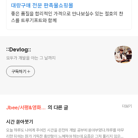
대량구매 전문 판촉물쇼핑몰
좋은 품질을 합리적인 가격으로 만나보실수 있는 절호의 찬
스를 트루기프트와 함께
로그 정보
::Devlog::
모두가 개발을 아는 그 날까지
구독하기
더보기
Jbee/서평&영화&자격증
의 다른 글
시간 쏟아붓기
글 내용
오늘 하루도 나에게 주어진 시간을 온전히 개발 공부에 쏟아부었다.하루를 마무
리한 뒤에는 뭔가 가득찬 충만함이 느껴져야 하는데,요즘은 그저 풀리지 않은