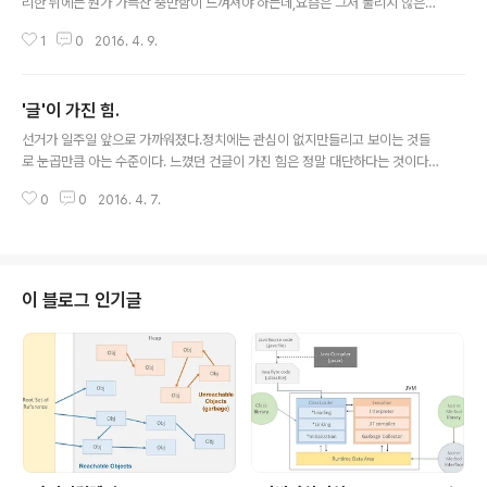
리한 뒤에는 뭔가 가득찬 충만함이 느껴져야 하는데,요즘은 그저 풀리지 않은
갈증뿐이다.밑빠진 독에 물을 붓는 기분. 많은 사람들을 만나면서 내 머리가 좋
1
0
2016. 4. 9.
은 머리는 아니라고 매순간 느낀다.난 머리가 좋으니까 라고 생각했던 어린 생
각들은나태해진 나를 합리화하기 위해 억지로 끄집어낼 뿐이다. 내 특기는 '시
간 쏟아붓기'이다.앞에 수식어가 하나 붙어야겠다.'전혀 스트레스를 받지 않
'글'이 가진 힘.
고'조건도 하나 붙어야겠다.'내가 하고 싶은 것이 구체화되고 그에 맞는 목표를
글 내용
설정했을 때' 난 시간을 쏟아부으면 될 거라고 믿었다.그런데 실패했다.두 번.그
선거가 일주일 앞으로 가까워졌다.정치에는 관심이 없지만들리고 보이는 것들
런데도 시간을 쏟아붓는다.이번만큼은 될 거라고 믿기 때문이다.이번이 세번째.
로 눈곱만큼 아는 수준이다. 느꼈던 건글이 가진 힘은 정말 대단하다는 것이다.
실패를 거듭할수록 그 간절함은..
구체적으로 '칼럼'을 예로 들겠다.요즘 같은 시대에 , 이 칼럼이 퍼지는 것은 순
0
0
2016. 4. 7.
식간이다.SNS를 타고 1분이면 엄청나게 많은 사람들 손안으로 들어오게 된다.
물론 칼럼에 노출된 사람들이 그 칼럼을 다 읽는 것은 아니다.하지만 그것이 한
번 탄력을 받으면사람들은 나만 안 읽은 칼럼인것 같은 느낌적인 느낌에그 칼럼
을 읽는다.탄력은 더 큰 파급효과를 불러온다. 그 글이 어떤 글이건 일반 대중에
게 들어가는 순간,'효과'를 발휘한다.굉장히 비판적이고 어느 누구보다 객관적인
이 블로그 인기글
시각으로 글을 대하지 않는다면자신이 평소 가지고 있던 생각을 증폭시킬 수도
있고아예 반전시킬 ..