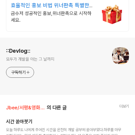
효율적인 홍보 비법 위너판촉 특별한
홍보, 완벽한 선택!
금수저 성공적인 홍보,위너판촉으로 시작하
세요.
로그 정보
::Devlog::
모두가 개발을 아는 그 날까지
구독하기
더보기
Jbee/서평&영화&자격증
의 다른 글
시간 쏟아붓기
글 내용
오늘 하루도 나에게 주어진 시간을 온전히 개발 공부에 쏟아부었다.하루를 마무