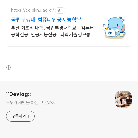
https://ce.pknu.ac.kr/
광고
국립부경대 컴퓨터인공지능학부
부산 최초의 대학, 국립부경대학교 - 컴퓨터
공학전공, 인공지능전공 : 과학기술정보통신
부 소프트웨어중심대학 선정 (187억원 지
원)
(새창열림)
로그 정보
::Devlog::
모두가 개발을 아는 그 날까지
구독하기