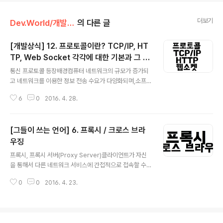
더보기
Dev.World/개발상식&언어
의 다른 글
[개발상식] 12. 프로토콜이란? TCP/IP, HT
TP, Web Socket 각각에 대한 기본과 그 흐
글 내용
름
통신 프로토콜 등장배경컴퓨터 네트워크의 규모가 증가되
고 네트워크를 이용한 정보 전송 수요가 다양화되며,소프
트웨어와 하드웨어 장비가 계속 증가되는 최근의 환경에
6
0
2016. 4. 28.
서,효율적인 정보 전달을 하기 위해서는 프로토콜의 기능
이 분화되고 복잡해질 수 밖에 없다.이러한 환경적인 요구
를 만족하기 위해 프로토콜 계층화의 개념이 나타나게 되
[그들이 쓰는 언어] 6. 프록시 / 크로스 브라
었다. 프로토콜이란,컴퓨터나 원거리 통신 장비 사이에서
메시지를 주고 받는 양식과 규칙의 체계이다.통신 프로토
우징
글 내용
콜은 신호 체계, 인증, 그리고 오류 감지 및 수정 기능을 포
프록시, 프록시 서버(Proxy Server)클라이언트가 자신
함할 수 있다.프로토콜은 형식, 의미론, 그리고 통신의 동기
을 통해서 다른 네트워크 서비스에 간접적으로 접속할 수
과정 등을 정의하지만 구현되는 방법과는 독립적이디. 구
있게 해주는 컴퓨터나 응용프로그램을 말한다.서버와 클라
성(OSI 참조 모델 기반)각 계층의 수직적 상하관계는 Top
0
0
2016. 4. 23.
이언트 사이에서 중계기로서 대리로 통신을 수행하는 기능
-Down 구조이다.-물리적 측면 : 자료 전송..
을 가리켜 '프록시',그 중계 기능을 하는 것을 프록시 서버
라고 한다.프록시 서버는 프록시 서버에 요청된 내용들을
캐시를 이용하여 저장해 둔다.즉 웹 페이지의 복사본을 저