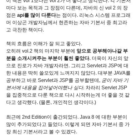
이 책은 vol 1보다는 vol 2가 더 좋다고 생각한다.
각 기본서
마다 보는 목적과 그 장점이 다른데,
자바의 신 vol 2 의 장
점은
api를 많이 다룬다
는 점이다.
리눅스 시스템 프로그래
머 이상곤 개발자님께서 현존하는 자바 기본서 중 최고라
고 극찬한 책이다.
책의 흐름은 이해가 잘 되고 좋았다.
오히려 vol.2 책의 마지막 부분에
앞으로 공부해야나갈 부
분을 소개시켜주는 부분이 훨씬 좋았다.
더욱이 자신의 앞
으로 진로가 자바 개발자라면.
그리고 Servlet과 JSP에 대
한 내용은 딱히 쓸모있게 느껴지지 않았다.
대부분 JAVA를
공부하고 바로 Servlet과 JSP를 공부할텐데,
굳이 자바 기
본서에 내용을 집어넣어야했나 싶다.
차라리 Servlet JSP
을 집중적으로 다룬 책으로 다시 시작하는게 더 좋을 것 같
다고 생각했다. (
물론, 개인적인 생각이다.)
최근에 2nd Edition이 출간되었다. Java 8 에 대한 부분이
많이 추가되었다고 들었다. 이렇게 되면 자바 기본서 중 가
장 최신 기본서라고 볼 수 있겠다.