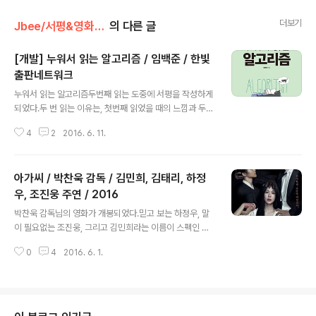
더보기
Jbee/서평&영화&자격증
의 다른 글
[개발] 누워서 읽는 알고리즘 / 임백준 / 한빛
출판네트워크
글 내용
누워서 읽는 알고리즘두번째 읽는 도중에 서평을 작성하게
되었다.두 번 읽는 이유는, 첫번째 읽었을 때의 느낌과 두번
째 읽었을 때의 느낌이 확연히 다를 것이라고,첫번째 읽을
4
2
2016. 6. 11.
때 예상했기 때문이다.물론 모든 책이, 두 번째 읽을 때 느
낌이 다르겠지만,개발이라는 분야를 공부하는 측면에서 봤
을 때, 이 책은 두 번째 읽을 때, 느낌이 확실히 다를 것이다.
아가씨 / 박찬욱 감독 / 김민희, 김태리, 하정
단, 개발 공부를 시작하는 사람의 입장에서의 이야기이고,
이 책을 처음 읽고나서, 두 번째로 읽기 전에 어느 정도의
우, 조진웅 주연 / 2016
글 내용
개발 공부를 했다는 가정하의 이야기이다.이미 많은 것을
박찬욱 감독님의 영화가 개봉되었다.믿고 보는 하정우, 말
알고 있는 사람에겐 나의 이야기가 공감이 안될 것이다.사
이 필요없는 조진웅, 그리고 김민희라는 이름이 스펙인 김
실,이 책을 처음 읽고 많은 실망을 했기 때문에, 적어도 서
민희, 화려한 데뷔의 신인 김태리의 주연으로개봉 전 부터
평을 쓰려면 한 번 더 읽고 나서 쓰겠다는 생각으로서평을
0
4
2016. 6. 1.
주목을 받은 작품이다.나 또한 많은 기대를 하고 있는 작품
작성하지 않았다. 저자..
이었기에 개봉하는 날 바로 영화관으로 달려갔다. 기자 평
점이 7점 위라면 적어도 돈 낭비는 하지 않을 거라는 생각
으로 영화표를 구매하게 된다.이 영화는 조금 예외인게, 박
찬욱 감독님 작품이다.영화가 잘 빠졌다면(?) 두 번이라도