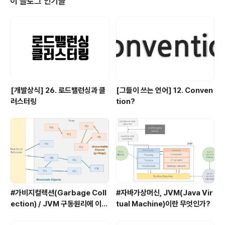
이 블로그 인기글
볼 수 있는 것이다.글쎄,영화를 보고 나와서는 두 번까지(?)
라는 생각이 들었다. 개인적인 영화에 대한 의견영화의 구
성은 대략적으로 세 부분으로 나눌 수 있다.속이려고 하는
타겟팅을 기준으로 내 나름대로 나눈 것이다.처음에는 김
민희가 타겟팅이었고, 그 다음은..
[개발상식] 26. 로드밸런싱과 클
[그들이 쓰는 언어] 12. Conven
러스터링
tion?
#가비지컬렉션(Garbage Coll
#자바가상머신, JVM(Java Vir
ection) / JVM 구동원리에 이어
tual Machine)이란 무엇인가?
서