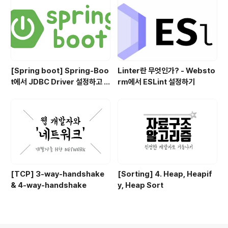
[Spring boot] Spring-Boo
Linter란 무엇인가? - Websto
t에서 JDBC Driver 설정하고 사
rm에서 ESLint 설정하기
용하기
[TCP] 3-way-handshake
[Sorting] 4. Heap, Heapif
& 4-way-handshake
y, Heap Sort