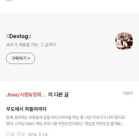
로그 정보
::Devlog::
모두가 개발을 아는 그 날까지
구독하기
더보기
Jbee/서평&영화&자격증
의 다른 글
무도에서 히틀러까지
글 내용
함께 공부하는 사람들과 일을 마치고저녁을 먹는 중 나온 이야기가 너무 흥미로
웠다. 시작은 MBC 예능 프로그램 무한도전이었다. '옛날엔 무한도전 즐겨봤는
데...'로 시작했다.연예인 노홍철의 하차이은 길의 하차그리고 정형돈의 하차. 논
0
0
2016. 3. 24.
점은 여기서 부터 발의가 된다. 왜 연예인은 음주운전 했다고 해서 모든 프로그