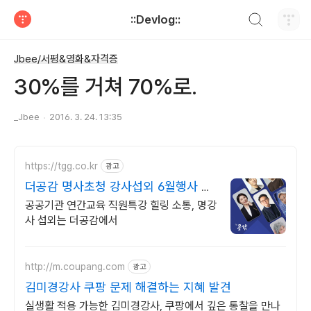
검색하기
::Devlog::
티스토리
Jbee/서평&영화&자격증
30%를 거쳐 70%로.
_Jbee
2016. 3. 24. 13:35
https://tgg.co.kr
광고
더공감 명사초청 강사섭외 6월행사 이
벤트 진행
공공기관 연간교육 직원특강 힐링 소통, 명강
사 섭외는 더공감에서
http://m.coupang.com
광고
김미경강사 쿠팡 문제 해결하는 지혜 발견
실생활 적용 가능한 김미경강사, 쿠팡에서 깊은 통찰을 만나