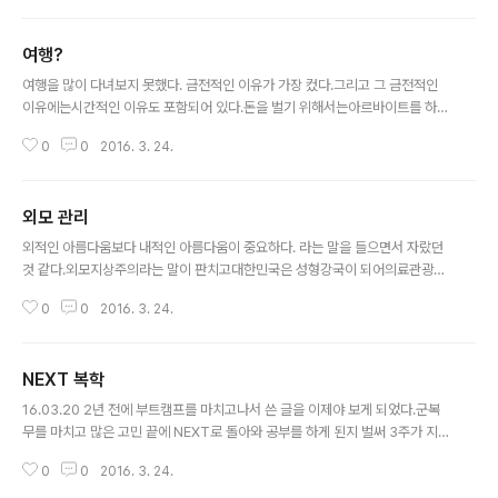
램에서 하차해야 하는가라고 무심코 던진 말에 갑자기 불이 붙었다. 연예인은
남들이 엄청난 시간을 쏟아부어야 생기는 돈을매스 미디어에 노출된다는 이유
여행?
하나만으로 쉽게 번다.-> 이 의견에는 동의하지 않는다. 매스 미디어에 노출되
글 내용
는 연예인은 그 자리에 올라가기까지 그 누구보다 노력했을 것이고그 노력에 대
여행을 많이 다녀보지 못했다. 금전적인 이유가 가장 컸다.그리고 그 금전적인
한 보답을 받는 것이라고 생각하기 때문이다. 그들은 절대 돈을 쉽게 버는 것이
이유에는시간적인 이유도 포함되어 있다.돈을 벌기 위해서는아르바이트를 하면
아니다.사람의 일에는 운..
됬지만아르바이트를 할 시간이 없었기 때문이다. 뭐 할 시간이 없다는 것은 핑
0
0
2016. 3. 24.
계이다.하지만 용돈을 받아도 스스로 돈을 벌어 여행을 가야지라고 생각했을 때
는스스로 돈벌 시간이 없을 때였다.정말 아쉬웠다. 요즘 여행에 대한 프로젝트
를 하는데자료를 조사할 때마다 정말 좋은 프로그램이 많아서여행을 가고 싶어
외모 관리
진다.하지만 돈이 없어서 ,돈이 없어서계획도 세우지 못한다. 항공권부터가 너
글 내용
무 비싸다다들 여행을 가라여행을 가라하는데돈이 없는데비행기를 탈 수 없는
외적인 아름다움보다 내적인 아름다움이 중요하다. 라는 말을 들으면서 자랐던
데어떻게 가란 말인가 이렇게 말하면 꼭 이런 식으로 태클들어오는 사람이 있
것 같다.외모지상주의라는 말이 판치고대한민국은 성형강국이 되어의료관광이
다.해외여행만 여행이냐제주도만 가도 여행이다..
라는 단어까지 탄생하였다.강남에는 성형외과가 즐비하고지하철을 타다보면 b
0
0
2016. 3. 24.
efore after 사진이 크게 보이면서 성형을 권유한다. 외모는 겉모습이고 가장
먼저 눈에 들어오는 판단 요소이다.어떤 사람을 만나는데 만나자마자 그 사람의
성격을 알 수는 없는 것이다. 오늘 페이스북에서 정말 와닿는 글을 읽었다. 나이
NEXT 복학
들어가면서도 계속 일하려면 건강관리, 외모관리가 무엇보다 중요한 요소 중 하
글 내용
나라고.젊게 살아야 할 것 같다. 물론 아직 젊다. 젊다고 하기에도 좀 그럴정도로
16.03.20 2년 전에 부트캠프를 마치고나서 쓴 글을 이제야 보게 되었다.군복
아직 어린 것 같다. 지금부터 운동을 꾸준히 해서 외모관리에도 신경을 써야겠
무를 마치고 많은 고민 끝에 NEXT로 돌아와 공부를 하게 된지 벌써 3주가 지
다. -..-
났다. 좋은 사람들을 만났고학교에 가고 싶어 아침에 눈이 떠지는 그런 배움의
0
0
2016. 3. 24.
장소인 것이다. 이제 시작인데 뭐가 그리 조급한지여러 언어 찔러보면서 큰 그