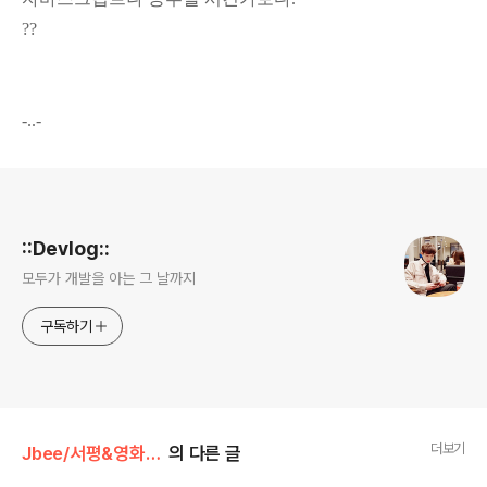
??
-..-
로그 정보
::Devlog::
모두가 개발을 아는 그 날까지
구독하기
더보기
Jbee/서평&영화&자격증
의 다른 글