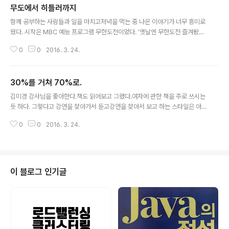
무도에서 히틀러까지
글 내용
함께 공부하는 사람들과 일을 마치고저녁을 먹는 중 나온 이야기가 너무 흥미로
웠다. 시작은 MBC 예능 프로그램 무한도전이었다. '옛날엔 무한도전 즐겨봤는
데...'로 시작했다.연예인 노홍철의 하차이은 길의 하차그리고 정형돈의 하차. 논
0
0
2016. 3. 24.
점은 여기서 부터 발의가 된다. 왜 연예인은 음주운전 했다고 해서 모든 프로그
램에서 하차해야 하는가라고 무심코 던진 말에 갑자기 불이 붙었다. 연예인은
남들이 엄청난 시간을 쏟아부어야 생기는 돈을매스 미디어에 노출된다는 이유
30%를 거쳐 70%로.
하나만으로 쉽게 번다.-> 이 의견에는 동의하지 않는다. 매스 미디어에 노출되
글 내용
는 연예인은 그 자리에 올라가기까지 그 누구보다 노력했을 것이고그 노력에 대
김미경 강사님을 좋아한다.책도 읽어보고 그랬다.여자에 관한 책을 주로 쓰시는
한 보답을 받는 것이라고 생각하기 때문이다. 그들은 절대 돈을 쉽게 버는 것이
듯 하다. 그렇다고 강연을 찾아가서 듣고강연을 찾아서 보고 하는 스타일은 아
아니다.사람의 일에는 운..
니다. 하지만 가끔 페이스북에 올라오는 김미경 강사님의 강의는 꽤 유익한 것
0
0
2016. 3. 24.
같다.강연이 아니더라도 짤막짤막하게 캡쳐되어 올라오는 것들도 좋다. 오늘 아
침에 오랜만에 좋은 글을 읽었다.역시나 꿈에 관한 내용이었는데이 논란은 언제
끝날지 모르겠다. 하고 싶은 것을 해라.잘하는 것을 해라. 김미경 강사님께서는
이렇게 말하신다 하고 싶은 것을 하려면 하기 싫은 것을 해야 한다.나도 강연을
하고 싶지만 강연 준비하는 것은 정말 싫다. 하기 싫은 30%를 해야 하고 싶은
이 블로그 인기글
70%를 할 수 있다. 어느 정도 동의하는게 아니라 요즘 들어 많이 느끼고 있는
부분이라 더욱..