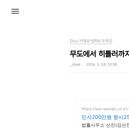
본문 바로가기
Jbee/서평&영화&자격증
무도에서 히틀러까
_Jbee
2016. 3. 24. 13:38
https://law-seonjin.co.kr/
민사200만원 형사2
법률사무소 선진(김선진