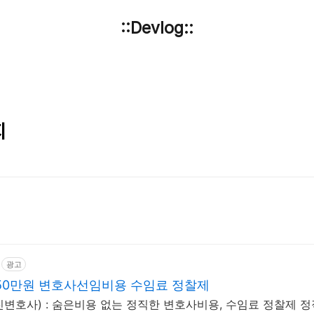
::Devlog::
지
광고
50만원 변호사선임비용 수임료 정찰제
변호사) : 숨은비용 없는 정직한 변호사비용, 수임료 정찰제 