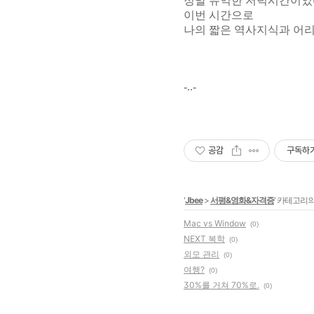
정말 유익한 저녁시간이었
이번 시간으로
나의 짧은 역사지식과 어리
-..-
공감
구독하
'
Jbee
>
서평&영화&자격증
' 카테고리의
Mac vs Window
(0)
NEXT 복학
(0)
외모 관리
(0)
여행?
(0)
30%를 거쳐 70%로.
(0)