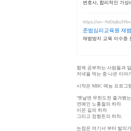
변호사, 합리적인 가성
https://xn--9d0bj8u39br
준법심리교육원 재범
재범방지 교육 이수증
함께 공부하는 사람들과 
저녁을 먹는 중 나온 이야
시작은 MBC 예능 프로그
'옛날엔 무한도전 즐겨봤는데
연예인 노홍철의 하차
이은 길의 하차
그리고 정형돈의 하차.
논점은 여기서 부터 발의가