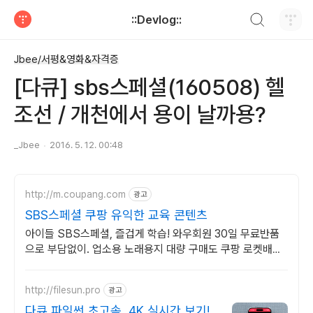
검색하기
::Devlog::
티스토리
Jbee/서평&영화&자격증
[다큐] sbs스페셜(160508) 헬
조선 / 개천에서 용이 날까용?
_Jbee
2016. 5. 12. 00:48
http://m.coupang.com
광고
SBS스페셜 쿠팡 유익한 교육 콘텐츠
아이들 SBS스페셜, 즐겁게 학습! 와우회원 30일 무료반품
으로 부담없이. 업소용 노래용지 대량 구매도 쿠팡 로켓배송
으로 빠르고 간편하게 준비하세요.
http://filesun.pro
광고
다큐 파일썬 초고속, 4K 실시간 보기!