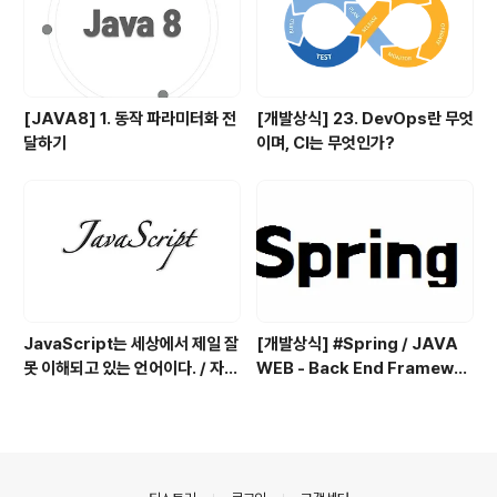
[JAVA8] 1. 동작 파라미터화 전
[개발상식] 23. DevOps란 무엇
달하기
이며, CI는 무엇인가?
JavaScript는 세상에서 제일 잘
[개발상식] #Spring / JAVA
못 이해되고 있는 언어이다. / 자바
WEB - Back End Framewor
스크립트란 어떤 언어인가?
k
의안내