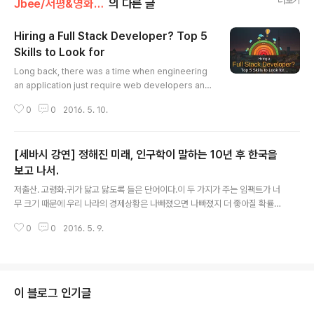
더보기
Jbee/서평&영화&자격증
의 다른 글
Hiring a Full Stack Developer? Top 5
Skills to Look for
글 내용
Long back, there was a time when engineering
an application just require web developers and
designers, and the application was built! 오래전,
0
0
2016. 5. 10.
애플리케이션 엔지리어링 분야에서 단지 웹 개발자와 디자
이너만 요구했던 때가 있었고 애플리케이션이 만들어졌다!
As time passed, things changed and today, fron
[세바시 강연] 정해진 미래, 인구학이 말하는 10년 후 한국을
t-end developers, back-end developers, UI/ UX
engineers and different types of programmers
보고 나서.
글 내용
are separately needed for the app developmen
저출산. 고령화.귀가 닳고 닳도록 들은 단어이다.이 두 가지가 주는 임팩트가 너
t.시간이 흐르면서, 오늘날 이..
무 크기 때문에 우리 나라의 경제상황은 나빠졌으면 나빠졌지 더 좋아질 확률은
거의 0에 가깝다. 이 암울한 미래.미래에 대한 이야기를 인구학적인 관점에서
0
0
2016. 5. 9.
살펴보자.인간은 태어나고, 세월이 흐르면서 연령별로 이동을 하고, 결국 사망
을 하게 된다. 이미 80년대부터 저출산 문제가 거론되면서,앞으로의 10년을 내
다볼 때, 고령화 문제가 빠질 수 없다. 즉, 유입되는 인구보다 빠져나가는 인구가
더 많아진다는 것이다. 강의에서는 세 가지 예를 들었다.국내 자동차 시장,부동
산 시장대학의 입시 시장, 첫째, 국내 자동차 시장.은퇴를 하고 나서는 새 차를
이 블로그 인기글
구매할 여력이 되지 않는다.점점 은퇴하는 사람이 많아질 것이며 젊은 층은 적