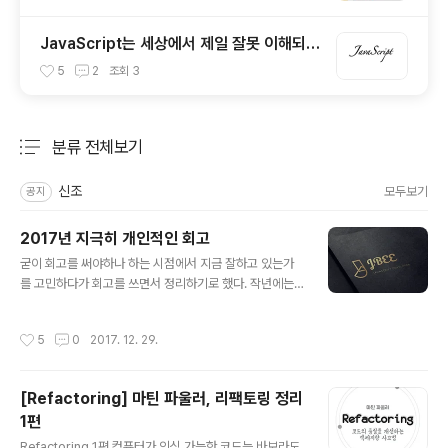
JavaScript는 세상에서 제일 잘못 이해되고
있는 언어이다. / 자바스크립트란 어떤 언어
5
2
조회
3
인가?
분류 전체보기
주요 글 목록
신조
모두보기
공지
2017년 지극히 개인적인 회고
글 내용
굳이 회고를 써야하나 하는 시점에서 지금 잘하고 있는가
를 고민하다가 회고를 쓰면서 정리하기로 했다. 작년에는
블로그가 인생의 절반이었기 때문에, 블로그를 중심으로
회고가 이루어졌는데 올해에는 이런 저런 많은 일들이 있
작성시간
5
0
2017. 12. 29.
었으니 주제별로 세션을 나눠 회고를 해야겠다. 블로그 회
고 1. 포스팅 성격에 따른 플랫폼 분리작년에는 티스토리에
만 주구장창 포스팅을 했었다. 포스팅의 성격은 신경쓰지
[Refactoring] 마틴 파울러, 리팩토링 정리
않고 한 플랫폼에서 카테고리만 나눠 포스팅을 했더니 뭔
1편
가 모듈화가 되어있지 않은 느낌을 받았다. (이 정도면 거의
글 내용
병이다.) 그래서 미디엄이라는 플랫폼에는 에세이 형식의
Refactoring 1편 컴퓨터가 인식 가능한 코드는 바보라도