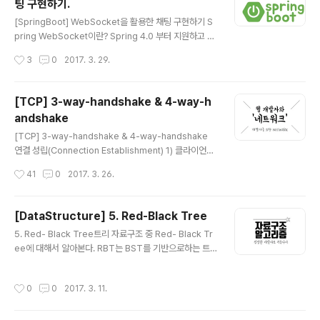
팅 구현하기.
해 escape 함수와 prepared statement를 제공한다.
글 내용
SQL Injection 공격의 종류에는 크게 세 가지 유형이 있
[SpringBoot] WebSocket을 활용한 채팅 구현하기 S
다. 인증 우회 (AB : Auth Bypass) 데이터 노출 (DD : D
pring WebSocket이란? Spring 4.0 부터 지원하고 있
ata Disclosu..
으며 공식문서에는 Real-time full duplex communic
작성시간
3
0
2017. 3. 29.
ation over TCP 이라고 설명이 되어 있다. WebSocke
t 프로토콜 RFC 6455는 클라이언트와 서버간의 전이중,
양방향 통신과 같은 웹 응용 프로그램을 위한 중요한 기능
[TCP] 3-way-handshake & 4-way-h
을 정의한다. XMLHttpRequest, 서버 전송 이벤트 등을
andshake
포함하여 웹을 보다 interactive하게 만드는 기술이다. W
글 내용
ebSocket은 메시징(Messagine) 아키텍쳐를 의미하지
[TCP] 3-way-handshake & 4-way-handshake
만 특정 메시징 프로토콜의 사용을 요구하지는 않는다. TC
연결 성립(Connection Establishment) 1) 클라이언트
P를 통한 매우 얇은 레이어로, 바이트 스트림을 메시지의
는 서버에 접속을 요청하는 SYN(a) 패킷을 보낸다. 2) 서
작성시간
41
0
2017. 3. 26.
스트림으로 변..
버는 클라이언트의 요청인 SYN(a)을 받고 클라이언트에
게 요청을 수락한다는 ACK(a+1)와 SYN(b)이 설정된 패
킷을 발송한다. 3) 클라이언트는 서버의 수락 응답인 ACK
[DataStructure] 5. Red-Black Tree
(a+1)와 SYN(b) 패킷을 받고 ACK(b+1)를 서버로 보내
글 내용
5. Red- Black Tree트리 자료구조 중 Red- Black Tr
면 연결이 성립(establish)된다. 연결 해제(Connection
ee에 대해서 알아본다. RBT는 BST를 기반으로하는 트
Termination) 1) 클라이언트가 연결을 종료하겠다는 FIN
리 형식의 자료구조이다. BST(Binary Search Tree)효
플래그를 전송한다.2) 서버는 클라이언트의 요청(FIN)을
율적인 탐색을 위해서는 어떻게 찾을까만 고민해서는 안된
받고 알겠다는 확인 메세지로 ACK를 보낸다. 2-1) 그리고
작성시간
0
0
2017. 3. 11.
다. 그보다는 효율적인 탐색을 위한 저장방법이 무엇일까
나서는..
를 고민해야 한다. 이진 탐색 트리는 이진 트리의 일종이다.
단 이진 탐색 트리에는 데이터를 저장하는 규칙이 있다. 그