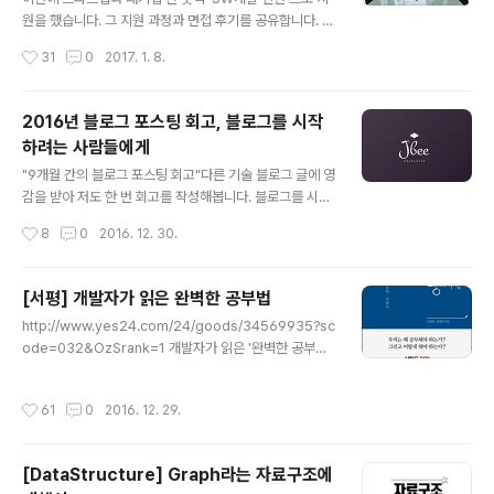
4장 인터넷 주소 InetAddress 클래스 / Inet4Addres
원을 했습니다. 그 지원 과정과 면접 후기를 공유합니다. 구
s 클래스와 Inet6Address 클래스 / NetworkInterfac
직하고 계시는 예비 개발자분들에게 도움이 되었으면 좋겠
작성시간
31
0
2017. 1. 8.
e 클래스 /..
습니다. (면접에서 물어본 구체적인 내용에 대해서는 말씀
드릴 수가 없습니다.) 스타트업 K사 지원 후기서류로 지원
서와 포트폴리오가 제출하였고, 운이 좋게 통과하면서 면
2016년 블로그 포스팅 회고, 블로그를 시작
접 날짜가 잡혔다. 그리고 Coding Assignment가 주어
하려는 사람들에게
졌다. 자신이 원하는 언어를 사용하여 문제를 해결할 수 있
글 내용
었고 제한 시간(3시간)내에 풀어서 Github주소를 통해 제
"9개월 간의 블로그 포스팅 회고"다른 기술 블로그 글에 영
출하는 방식이었다. 지원한 회사와 관련된 coding assig
감을 받아 저도 한 번 회고를 작성해봅니다. 블로그를 시작
nment가 주어졌다. 평소에 사용해봤던 라이브러리를 사
하게 된 계기받은 만큼 베풀어야 올해 3월부터 블로그를
작성시간
8
0
2016. 12. 30.
용하여 보다 수월하게 할 수 있었지만 완벽하게 구현하진
시작했습니다. 9~10개월 정도 되었네요. 처음 이 분야에
못했다. 면접은 오후..
대해 알아보기 시작했을 때의 그 막막함은 이루 말할 수 없
을 정도였습니다. 하지만 다른 분야만 할까요? 많은 선배
[서평] 개발자가 읽은 완벽한 공부법
개발자분들이 여러 채널을 통해 정보를 공유해주시고 계셨
글 내용
http://www.yes24.com/24/goods/34569935?sc
습니다. 각종 블로그, 각종 커뮤니티 등 검색 만으로 취할
ode=032&OzSrank=1 개발자가 읽은 '완벽한 공부법'
수 있는 정보가 정말 많았습니다. 개발 공부 초기에 많은 도
총 평제목에 ‘완벽한’이라는 다소 자극적인 수식어를 달고
움을 받았고 받은 도움을 나 또한 베풀어야겠다고 다짐했
있는 책이다. ‘빅보카’의 저자 신박사님 함께 작업하신 책이
습니다. 가르치듯 공부하기누군가에게 무언가를 설명할 때
작성시간
61
0
2016. 12. 29.
라서 읽어보았다. 정말 오랜만에 읽어보는 자기계발서이
논리적인 허점이 들어나고, 질문에 대한 답을 할 때 알고 있
다. 결론부터 말하자면 훌륭했고 제목 그대로 완벽했다. 하
다고 착각하는 부분들이 드러..
지만 실제로 이 책이 독자에게 많은 도움이 되려면 책에 나
[DataStructure] Graph라는 자료구조에
온 방법에 따라 실천해야 도움이 된다. 또 이 책은 ‘공부