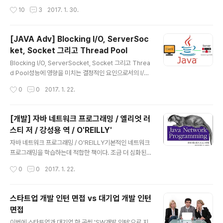
{ this.id..
에서 일어나는 과정이다. 따라서 유저 프로세스(applicati
작성시간
10
3
2017. 1. 30.
oin)는 커널(OS)에게 I/O 작업에 대한 요청을 해야 한다.
I/O 작업을 처리하기 위해 User Level에 있던 Applicati
on이 시스템 함수를 호출한다.(system call) 이 때 cont
[JAVA Adv] Blocking I/O, ServerSoc
ext-switching 이 발생한다. 그리고 Kernel Level에서
ket, Socket 그리고 Thread Pool
해당 I/O 작업이 끝나고 데이터를 반환하게 되면 그 때가
글 내용
되서야 애플리케이션 단의 스레드에 걸렸던 block이 풀린
Blocking I/O, ServerSocket, Socket 그리고 Threa
다. 애플리케이션 관점에서 보..
d Pool성능에 영향을 미치는 결정적인 요인으로서의 I/O
에는 크게 두 가지 I/O가 존재한다. 디스크에서 데이터를
작성시간
0
0
2017. 1. 22.
읽어오는 I/O와 네트워크 통신에서 발생하는 I/O이다. 이
두 I/O 작업이 처리되는 속도는 CPU의 작업 처리 속도에
비해 매우 느리다. 그렇기 때문에 애플리케이션의 성능은
[개발] 자바 네트워크 프로그래밍 / 엘리엇 러
이 I/O 작업을 어떻게 처리하느냐에 달려있다고 할 수 있
스티 저 / 강성용 역 / O'REILLY'
다. 그 중 네트워크 통신에 사용하는 Socket을 중심으로
글 내용
I/O 방식을 알아보자. Socket소켓(Socket)의 정의를 다
자바 네트워크 프로그래밍 / O'REILLY기본적인 네트워크
시 한 번 짚고 가자면, 소켓이란 데이터 송수신을 위한 네트
프로그래밍을 학습하는데 적합한 책이다. 조금 더 심화된
워크 추상화 단위로 IP주소와 포트를 가지고 있으며 양방
네트워크 프로그래밍 내용을 학습하기에는 이 책은 적합하
작성시간
0
0
2017. 1. 22.
향 네트워크 통신이 가능한 객체다. 이 ..
지 않다. 책의 구성은 다음과 같다. 1장 기본 네트워크 개념
네트워크 / 네트워크 계층 / IP, TCP 그리고 UDP / 인터넷
/ 클라이언트/서버 모델 / 인터넷 표준 2장 스트림 출력 스
스타트업 개발 인턴 면접 vs 대기업 개발 인턴
트림 / 입력 스트림 / 필터 스트림 / reader와 writer 3장
면접
스레드 스레드 실행하기 / 스레드에서 데이터 반환하기 /
글 내용
동기화 / 데드락 / 스레드 스케줄링 / 스레드 풀과 익스큐터
이번에 스타트업과 대기업 한 곳씩 'SW개발 인턴'으로 지