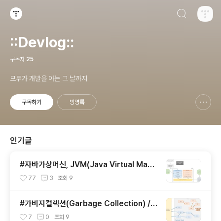
검색하기
티스토리
::Devlog::
구독자
25
모두가 개발을 아는 그 날까지
구독하기
방명록
신고하기 레이어
열기
인기글
#자바가상머신, JVM(Java Virtual Mach
ine)이란 무엇인가?
77
3
조회
9
#가비지컬렉션(Garbage Collection) / J
VM 구동원리에 이어서
7
0
조회
9