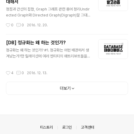
대해서
법'을 넘어서 인생을 '어떻게 살아갈 것인가'에 대한 방향을
글 내용
제시해준다. 흔한 자기계발서들은 이렇다. 흔한 자기계발
정점과 간선의 집합, Graph 그래프 관련 용어 정리Undir
서 : 나 자신을 믿어라!! 독자 : 어떤 근거로 그런 주장을 하
ected Graph와 Directed Graph(Digraph)말 그대로
는데? 어떻게 믿으라는 것인가? 에 대한 의문을 남긴채 ..
정점과 간선의 연결관계에 있어서 방향성이 없는 그래프를
작성시간
0
0
2016. 12. 20.
Undirected Graph라 하고, 간선에 방향성이 포함되어
있는 그래프를 Directed Graph라고 한다. Directed G
raph(Digraph) V = {1, 2, 3, 4, 5, 6} E = {(1, 4), (2,1),
[DB] 정규화는 왜 하는 것인가?
(3, 4), (3, 4), (5, 6)} (u, v) = vertex u에서 vertex v
글 내용
정규화는 왜 하는 것인가? #1. 정규화는 어떤 배경에서 생
로 가는 edge Undirected Graph V = {1, 2, 3, 4, 5,
겨났는가?한 릴레이션에 여러 엔티티의 애트리뷰트들을
6}E = {(1, 4), (2,1), (3, 4), (3, 4), (5, 6)} (u, v) = vert..
혼합하게 되면 정보가 중복 저장되며, 저장 공간을 낭비하
게 된다. 또 중복된 정보로 인해 갱신 이상이 발생하게 된
작성시간
4
0
2016. 12. 13.
다. 동일한 정보를 한 릴레이션에는 변경하고, 나머지 릴레
이션에서는 변경하지 않은 경우 어느 것이 정확한지 알 수
없게 되는 것이다. 이러한 문제를 해결하기 위해 정규화 과
더보기
정을 거치는 것이다. 1-1. 갱신 이상에는 어떠한 것들이 있
는가?삽입 이상(insertion anomalies) 원하지 않는 자
료가 삽입된다든지, 삽입하는데 자료가 부족해 삽입이 되
지 않아 발생하는 문제점을 말한다. 삭제 이상(deletion a
nomalies) 하나의 자료만 삭제하고 싶지만, 그 자료가 포
함된 튜..
의안내
티스토리
로그인
고객센터