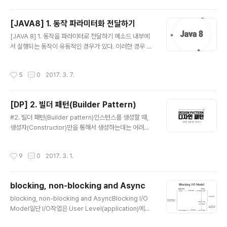
은 고유한 특징을 가진다. 대량의 데이터를 빠르게 처리하
도 된다. 훨씬 더 유연해진 것이다. 이와 같은 방식..
기 위해 메모리에 임시 저장하고 응답하는 등의 방법을 사
[JAVA8] 1. 동작 파라미터화 전달하기
용한다. 동적인 스케일 아웃을 지원하기도 하며, 가용성을
글 내용
위하여 데이터 복제 등의 방법으로 관계형 데이터베이스가
[JAVA 8] 1. 동작을 파라미터로 전달하기 메소드 내부에
제공하지 못하는 성능과 특징을 제공한다. CAP 정리일관
서 실행되는 동작이 유동적인 경우가 있다. 이러한 경우 오
성일관성은 동시성 또는 동일성이라고도 하며 다중 클라이
버로딩을 사용하여 해결할 수 있지만, 전달되는 파라미터
언트에서 같은 시간에 조회하는 데이터는 항상 동일한 데
가 동일한 경우 그럴 수 없다. 때문에 메소드 내부에서 if 문
작성시간
5
0
2017. 3. 7.
이터임을 보증하는 것을 의미한다. 이것은 관계..
을 통해 해당하는 동작에 따라 실행되도록 해야 한다. 이것
에는 실제 수행되어야 하는 비즈니스 로직과 상관없는 코
드들을 생성하고, 실행해야 한다는 문제점이 있다. 더욱이
[DP] 2. 빌더 패턴(Builder Pattern)
가독성은 지극히 떨어지며 그 메소드는 더이상 한 가지 일
글 내용
만 수행하지 않게 된다. 코드를 살펴보자. private List filt
#2. 빌더 패턴(Builder pattern)인스턴스를 생성할 때,
er(List list) { List result = new ArrayList(); for (Ap
생성자(Constructor)만을 통해서 생성하는데는 어려움
ple apple : list) { if (apple.getColor().equals..
이 있다. 빌더 패턴은 이 문제를 기반으로 고안된 패턴 중
하나이다. 예를 들면, 생성자 인자로 너무 많은 인자가 넘겨
작성시간
9
0
2017. 3. 1.
지는 경우 어떠한 인자가 어떠한 값을 나타내는지 확인하
기 힘들다. 또 어떠한 인스턴스의 경우에는 특정 인자만으
로 생성해야 하는 경우가 발생한다. 이럴 경우, 특정 인자에
blocking, non-blocking and Async
해당하는 값을 null로 전달해줘야 하는데, 이는 코드의 가
글 내용
독성 측면에서 매우 좋지 않다는 것을 직감적으로 알 수 있
blocking, non-blocking and AsyncBlocking I/O
다.코드를 통해 확인해보자.public Student(long id, St
Model일단 I/O작업은 User Level(application)에서
ring name, String major, int age, String address)
직접 수행할 수 없다. 실제 I/O작업은 Kernel Level(OS)