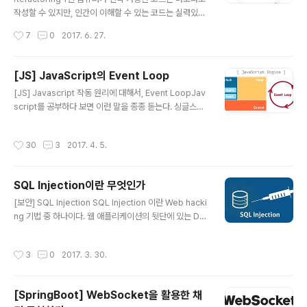
글을 포스팅하기로 했고 GitHub 호스팅을 통해 새로 블로
작성할 수 있지만, 인간이 이해할 수 있는 코드는 실력있는
그를 만들어서 프론트엔드 분야와 각종 Tool들을 소개하
프로그래머만 작성할 수 있다. What, 리팩토링이란 무엇
작성시간
7
0
2017. 6. 27.
는 포스팅을 하기로 했다. 그리고 세 플랫폼..
인가 정의 리팩토링이란 겉으로 드러나는 기능은 그대로
둔 채, 아랑보기 쉽고 수정하기 간편하게 소프트웨어 내부
를 수정하는 작업을 말한다. 리팩토링 기법을 연달아 적용
[JS] JavaScript의 Event Loop
해서 겉으로 드러나는 기능은 그대로 둔 채 소프트웨어 구
글 내용
[JS] Javascript 작동 원리에 대해서, Event LoopJav
조를 변경한다. 목적 첫째, 리팩토링은 소프트웨어를 더 이
script를 공부하다 보면 이런 말을 종종 듣는다. 싱글스레
해하기 쉽고 수정하기 쉽게 만드는 것이다. 둘째, 리팩토링
드 기반으로 동작하는 자바스크립트 이벤트 루프를 기반으
은 겉으로 드러나는 소프트웨어 기능에 영향을 주지 않는
로 하는 싱글 스레드 Node.js 이런 말은 많이 들었지만 구
다. Why, 리팩토링은 왜 필요한 것인가 1) 소프트웨어의
작성시간
30
3
2017. 4. 5.
체적으로 내부 원리에 대해 간단하게라도 설명하는 글은
설계를 보다 더 나아지게 한다. 2) 코드를 더 이해하기 쉽게
보기 힘들다. (초심자 입장에서는 쉬운 내용이 결코 아니라
만든다. 3) 코드에..
고 생각한다.) 이번 포스팅에서는 "정말 싱글 스레드인
SQL Injection이란 무엇인가
가?", "싱글 스레드의 정체는 무엇이며, 어떻게 싱글 스레드
글 내용
인가?" "이벤트 루프는 또 무엇인가?" 등등에 대해 정말 간
[보안] SQL Injection SQL Injection 이란 Web hacki
단히 알아보기 위해 자바스크립트가 동작하는 환경(Envir
ng 기법 중 하나이다. 웹 애플리케이션의 뒷단에 있는 Dat
onment)과 자바스크립트를 해석하고 실행시키는 엔진에
abase에 질의(쿼리를 보내는 것)하는 과정 사이에 일반적
대해서 알아본다. Javascript Engine ?일단 한 ..
인 값 외에 악의적인 의도를 갖는 구문을 삽입하여 공격자
작성시간
3
0
2017. 3. 30.
가 원하는 SQL 쿼리문을 실행하는 기법이다. 주로 사용자
가 입력한 데이터를 제대로 필터링, 이스케이핑 하지 못했
을 경우에 발생한다. 요즘의 거의 모든 데이터베이스 엔진
[SpringBoot] WebSocket을 활용한 채
은 유저 입력이 의도치 않은 동작을 하는 것을 방지하기 위