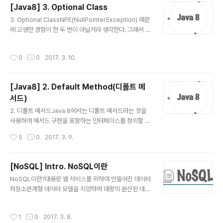
[Java8] 3. Optional Class
리고 그 규칙은 특정 데이터의 위치를 찾는데 사용할 수 있
글 내용
다. 규칙 1. 이진 탐색 트리의 노드에 저장된 키는 유일하다.
3. Optional ClassNPE(NullPointerException) 때문
규칙 2. 루트 노드의 키가 왼쪽 서브 트리를 구성하는 어떠
에 고생한 경험이 한 두 번이 아닐거라 생각한다. 그래서 J
한 노드의 키보다 크다. 규칙 3. 루트 노드의 키가 오른쪽
ava8 에서는 하스켈, 스칼라 등의 함수형 언어에서 사용되
서브 트리를 구성하는 어떠한 노드의 키보다 작다..
고 있는 ‘선택형 값’ 개념의 영향을 받아 Optional 라는 새
작성시간
0
0
2017. 3. 10.
로운 클래스를 제공한다. 값이 없는 상황을 모델링하는 것
이다. Optional은 선택형 값을 캡슐화하는 클래스이다. 값
이 존재하면 그 값을 감싼다. 값이 없는 경우에는 Optiona
[Java8] 2. Default Method(디폴트 메
l.empty 메서드로 Optional을 반환한다. empty 메서드
서드)
는 Optional의 특별한 싱글턴 인스턴스를 반환하는 정적
글 내용
팩토리 메서드이다. null 레퍼런스와 Optional.empty()
2. 디폴트 메서드Java 8에서는 디폴트 메서드라는 것을
는 의미상으로 비슷하지만 실제로 차이점이 많다. null을
사용하여 메서드 구현을 포함하는 인터페이스를 정의할 수
참조하려 하..
있다. 인터페이스에서 이미 구현을 했으니 해당 인터페이
작성시간
5
0
2017. 3. 9.
스를 구현하는 클래스에서는 추가된 메서드의 구현을 추가
적으로 할 필요가 없다. 결과적으로 기존 인터페이스를 구
현하는 클래스는 자동으로 인터페이스에 추가된 새로운 메
[NoSQL] Intro. NoSQL이란
서드의 디폴트 메서드를 상속받게 된다. 디폴트 메서드를
글 내용
NoSQL이란?대용량 웹 서비스를 위하여 만들어진 데이터
활용하면 자바 API의 호환성을 유지하면서 라이브러리를
저장소관계형 데이터 모델을 지양하며 대량의 분산된 데이
변경할 수 있다. 기존에는 이미 공개된 라이브러리를 수정
터를 저장하고 조회하는 데 특화된 저장소스키마 없이 사
할 때 인터페이스에 메서드를 추가하게 되면 해당 인터페
용 가능하거나 느슨한 스키마를 제공하는 저장소 종류마다
이스를 구현하고 있는 클래스에 모두 메서드를 구현해줘야
작성시간
1
0
2017. 3. 8.
쓰기/읽기 성능 특화, 2차 인덱스 지원, 오토 샤딩 지원 같
했지만 디폴트 메서드를 통해 구현하면 그렇게 하지 않아