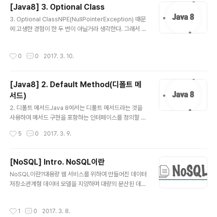
[Java8] 3. Optional Class
리고 그 규칙은 특정 데이터의 위치를 찾는데 사용할 수 있
글 내용
다. 규칙 1. 이진 탐색 트리의 노드에 저장된 키는 유일하다.
3. Optional ClassNPE(NullPointerException) 때문
규칙 2. 루트 노드의 키가 왼쪽 서브 트리를 구성하는 어떠
에 고생한 경험이 한 두 번이 아닐거라 생각한다. 그래서 J
한 노드의 키보다 크다. 규칙 3. 루트 노드의 키가 오른쪽
ava8 에서는 하스켈, 스칼라 등의 함수형 언어에서 사용되
서브 트리를 구성하는 어떠한 노드의 키보다 작다..
고 있는 ‘선택형 값’ 개념의 영향을 받아 Optional 라는 새
작성시간
0
0
2017. 3. 10.
로운 클래스를 제공한다. 값이 없는 상황을 모델링하는 것
이다. Optional은 선택형 값을 캡슐화하는 클래스이다. 값
이 존재하면 그 값을 감싼다. 값이 없는 경우에는 Optiona
[Java8] 2. Default Method(디폴트 메
l.empty 메서드로 Optional을 반환한다. empty 메서드
서드)
는 Optional의 특별한 싱글턴 인스턴스를 반환하는 정적
글 내용
팩토리 메서드이다. null 레퍼런스와 Optional.empty()
2. 디폴트 메서드Java 8에서는 디폴트 메서드라는 것을
는 의미상으로 비슷하지만 실제로 차이점이 많다. null을
사용하여 메서드 구현을 포함하는 인터페이스를 정의할 수
참조하려 하..
있다. 인터페이스에서 이미 구현을 했으니 해당 인터페이
작성시간
5
0
2017. 3. 9.
스를 구현하는 클래스에서는 추가된 메서드의 구현을 추가
적으로 할 필요가 없다. 결과적으로 기존 인터페이스를 구
현하는 클래스는 자동으로 인터페이스에 추가된 새로운 메
[NoSQL] Intro. NoSQL이란
서드의 디폴트 메서드를 상속받게 된다. 디폴트 메서드를
글 내용
NoSQL이란?대용량 웹 서비스를 위하여 만들어진 데이터
활용하면 자바 API의 호환성을 유지하면서 라이브러리를
저장소관계형 데이터 모델을 지양하며 대량의 분산된 데이
변경할 수 있다. 기존에는 이미 공개된 라이브러리를 수정
터를 저장하고 조회하는 데 특화된 저장소스키마 없이 사
할 때 인터페이스에 메서드를 추가하게 되면 해당 인터페
용 가능하거나 느슨한 스키마를 제공하는 저장소 종류마다
이스를 구현하고 있는 클래스에 모두 메서드를 구현해줘야
작성시간
1
0
2017. 3. 8.
쓰기/읽기 성능 특화, 2차 인덱스 지원, 오토 샤딩 지원 같
했지만 디폴트 메서드를 통해 구현하면 그렇게 하지 않아