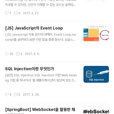
글을 포스팅하기로 했고 GitHub 호스팅을 통해 새로 블로
작성할 수 있지만, 인간이 이해할 수 있는 코드는 실력있는
그를 만들어서 프론트엔드 분야와 각종 Tool들을 소개하
프로그래머만 작성할 수 있다. What, 리팩토링이란 무엇
작성시간
7
0
2017. 6. 27.
는 포스팅을 하기로 했다. 그리고 세 플랫폼..
인가 정의 리팩토링이란 겉으로 드러나는 기능은 그대로
둔 채, 아랑보기 쉽고 수정하기 간편하게 소프트웨어 내부
를 수정하는 작업을 말한다. 리팩토링 기법을 연달아 적용
[JS] JavaScript의 Event Loop
해서 겉으로 드러나는 기능은 그대로 둔 채 소프트웨어 구
글 내용
[JS] Javascript 작동 원리에 대해서, Event LoopJav
조를 변경한다. 목적 첫째, 리팩토링은 소프트웨어를 더 이
script를 공부하다 보면 이런 말을 종종 듣는다. 싱글스레
해하기 쉽고 수정하기 쉽게 만드는 것이다. 둘째, 리팩토링
드 기반으로 동작하는 자바스크립트 이벤트 루프를 기반으
은 겉으로 드러나는 소프트웨어 기능에 영향을 주지 않는
로 하는 싱글 스레드 Node.js 이런 말은 많이 들었지만 구
다. Why, 리팩토링은 왜 필요한 것인가 1) 소프트웨어의
작성시간
30
3
2017. 4. 5.
체적으로 내부 원리에 대해 간단하게라도 설명하는 글은
설계를 보다 더 나아지게 한다. 2) 코드를 더 이해하기 쉽게
보기 힘들다. (초심자 입장에서는 쉬운 내용이 결코 아니라
만든다. 3) 코드에..
고 생각한다.) 이번 포스팅에서는 "정말 싱글 스레드인
SQL Injection이란 무엇인가
가?", "싱글 스레드의 정체는 무엇이며, 어떻게 싱글 스레드
글 내용
인가?" "이벤트 루프는 또 무엇인가?" 등등에 대해 정말 간
[보안] SQL Injection SQL Injection 이란 Web hacki
단히 알아보기 위해 자바스크립트가 동작하는 환경(Envir
ng 기법 중 하나이다. 웹 애플리케이션의 뒷단에 있는 Dat
onment)과 자바스크립트를 해석하고 실행시키는 엔진에
abase에 질의(쿼리를 보내는 것)하는 과정 사이에 일반적
대해서 알아본다. Javascript Engine ?일단 한 ..
인 값 외에 악의적인 의도를 갖는 구문을 삽입하여 공격자
작성시간
3
0
2017. 3. 30.
가 원하는 SQL 쿼리문을 실행하는 기법이다. 주로 사용자
가 입력한 데이터를 제대로 필터링, 이스케이핑 하지 못했
을 경우에 발생한다. 요즘의 거의 모든 데이터베이스 엔진
[SpringBoot] WebSocket을 활용한 채
은 유저 입력이 의도치 않은 동작을 하는 것을 방지하기 위