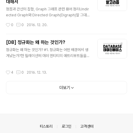
대해서
법'을 넘어서 인생을 '어떻게 살아갈 것인가'에 대한 방향을
글 내용
제시해준다. 흔한 자기계발서들은 이렇다. 흔한 자기계발
정점과 간선의 집합, Graph 그래프 관련 용어 정리Undir
서 : 나 자신을 믿어라!! 독자 : 어떤 근거로 그런 주장을 하
ected Graph와 Directed Graph(Digraph)말 그대로
는데? 어떻게 믿으라는 것인가? 에 대한 의문을 남긴채 ..
정점과 간선의 연결관계에 있어서 방향성이 없는 그래프를
작성시간
0
0
2016. 12. 20.
Undirected Graph라 하고, 간선에 방향성이 포함되어
있는 그래프를 Directed Graph라고 한다. Directed G
raph(Digraph) V = {1, 2, 3, 4, 5, 6} E = {(1, 4), (2,1),
[DB] 정규화는 왜 하는 것인가?
(3, 4), (3, 4), (5, 6)} (u, v) = vertex u에서 vertex v
글 내용
정규화는 왜 하는 것인가? #1. 정규화는 어떤 배경에서 생
로 가는 edge Undirected Graph V = {1, 2, 3, 4, 5,
겨났는가?한 릴레이션에 여러 엔티티의 애트리뷰트들을
6}E = {(1, 4), (2,1), (3, 4), (3, 4), (5, 6)} (u, v) = vert..
혼합하게 되면 정보가 중복 저장되며, 저장 공간을 낭비하
게 된다. 또 중복된 정보로 인해 갱신 이상이 발생하게 된
작성시간
4
0
2016. 12. 13.
다. 동일한 정보를 한 릴레이션에는 변경하고, 나머지 릴레
이션에서는 변경하지 않은 경우 어느 것이 정확한지 알 수
없게 되는 것이다. 이러한 문제를 해결하기 위해 정규화 과
더보기
정을 거치는 것이다. 1-1. 갱신 이상에는 어떠한 것들이 있
는가?삽입 이상(insertion anomalies) 원하지 않는 자
료가 삽입된다든지, 삽입하는데 자료가 부족해 삽입이 되
지 않아 발생하는 문제점을 말한다. 삭제 이상(deletion a
nomalies) 하나의 자료만 삭제하고 싶지만, 그 자료가 포
함된 튜..
의안내
티스토리
로그인
고객센터