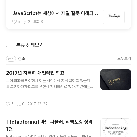
JavaScript는 세상에서 제일 잘못 이해되고
있는 언어이다. / 자바스크립트란 어떤 언어
5
2
조회
3
인가?
분류 전체보기
주요 글 목록
신조
모두보기
공지
2017년 지극히 개인적인 회고
글 내용
굳이 회고를 써야하나 하는 시점에서 지금 잘하고 있는가
를 고민하다가 회고를 쓰면서 정리하기로 했다. 작년에는
블로그가 인생의 절반이었기 때문에, 블로그를 중심으로
회고가 이루어졌는데 올해에는 이런 저런 많은 일들이 있
작성시간
5
0
2017. 12. 29.
었으니 주제별로 세션을 나눠 회고를 해야겠다. 블로그 회
고 1. 포스팅 성격에 따른 플랫폼 분리작년에는 티스토리에
만 주구장창 포스팅을 했었다. 포스팅의 성격은 신경쓰지
[Refactoring] 마틴 파울러, 리팩토링 정리
않고 한 플랫폼에서 카테고리만 나눠 포스팅을 했더니 뭔
1편
가 모듈화가 되어있지 않은 느낌을 받았다. (이 정도면 거의
글 내용
병이다.) 그래서 미디엄이라는 플랫폼에는 에세이 형식의
Refactoring 1편 컴퓨터가 인식 가능한 코드는 바보라도