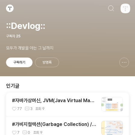
검색하기
티스토리
::Devlog::
구독자
25
모두가 개발을 아는 그 날까지
구독하기
방명록
신고하기 레이어
열기
인기글
#자바가상머신, JVM(Java Virtual Mach
ine)이란 무엇인가?
77
3
조회
9
#가비지컬렉션(Garbage Collection) / J
VM 구동원리에 이어서
7
0
조회
9