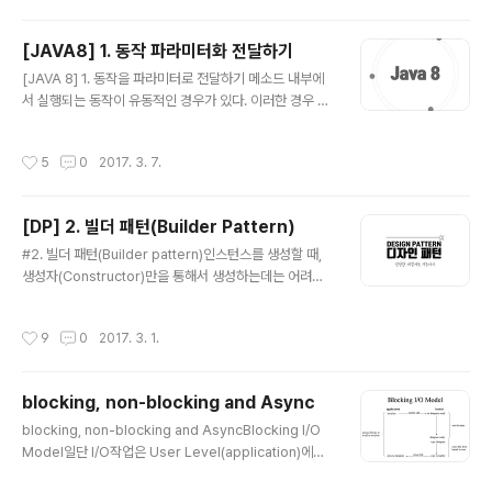
은 고유한 특징을 가진다. 대량의 데이터를 빠르게 처리하
도 된다. 훨씬 더 유연해진 것이다. 이와 같은 방식..
기 위해 메모리에 임시 저장하고 응답하는 등의 방법을 사
[JAVA8] 1. 동작 파라미터화 전달하기
용한다. 동적인 스케일 아웃을 지원하기도 하며, 가용성을
글 내용
위하여 데이터 복제 등의 방법으로 관계형 데이터베이스가
[JAVA 8] 1. 동작을 파라미터로 전달하기 메소드 내부에
제공하지 못하는 성능과 특징을 제공한다. CAP 정리일관
서 실행되는 동작이 유동적인 경우가 있다. 이러한 경우 오
성일관성은 동시성 또는 동일성이라고도 하며 다중 클라이
버로딩을 사용하여 해결할 수 있지만, 전달되는 파라미터
언트에서 같은 시간에 조회하는 데이터는 항상 동일한 데
가 동일한 경우 그럴 수 없다. 때문에 메소드 내부에서 if 문
작성시간
5
0
2017. 3. 7.
이터임을 보증하는 것을 의미한다. 이것은 관계..
을 통해 해당하는 동작에 따라 실행되도록 해야 한다. 이것
에는 실제 수행되어야 하는 비즈니스 로직과 상관없는 코
드들을 생성하고, 실행해야 한다는 문제점이 있다. 더욱이
[DP] 2. 빌더 패턴(Builder Pattern)
가독성은 지극히 떨어지며 그 메소드는 더이상 한 가지 일
글 내용
만 수행하지 않게 된다. 코드를 살펴보자. private List filt
#2. 빌더 패턴(Builder pattern)인스턴스를 생성할 때,
er(List list) { List result = new ArrayList(); for (Ap
생성자(Constructor)만을 통해서 생성하는데는 어려움
ple apple : list) { if (apple.getColor().equals..
이 있다. 빌더 패턴은 이 문제를 기반으로 고안된 패턴 중
하나이다. 예를 들면, 생성자 인자로 너무 많은 인자가 넘겨
작성시간
9
0
2017. 3. 1.
지는 경우 어떠한 인자가 어떠한 값을 나타내는지 확인하
기 힘들다. 또 어떠한 인스턴스의 경우에는 특정 인자만으
로 생성해야 하는 경우가 발생한다. 이럴 경우, 특정 인자에
blocking, non-blocking and Async
해당하는 값을 null로 전달해줘야 하는데, 이는 코드의 가
글 내용
독성 측면에서 매우 좋지 않다는 것을 직감적으로 알 수 있
blocking, non-blocking and AsyncBlocking I/O
다.코드를 통해 확인해보자.public Student(long id, St
Model일단 I/O작업은 User Level(application)에서
ring name, String major, int age, String address)
직접 수행할 수 없다. 실제 I/O작업은 Kernel Level(OS)