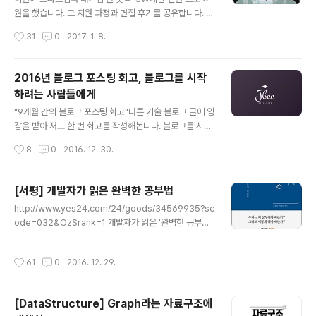
4장 인터넷 주소 InetAddress 클래스 / Inet4Addres
원을 했습니다. 그 지원 과정과 면접 후기를 공유합니다. 구
s 클래스와 Inet6Address 클래스 / NetworkInterfac
직하고 계시는 예비 개발자분들에게 도움이 되었으면 좋겠
작성시간
31
0
2017. 1. 8.
e 클래스 /..
습니다. (면접에서 물어본 구체적인 내용에 대해서는 말씀
드릴 수가 없습니다.) 스타트업 K사 지원 후기서류로 지원
서와 포트폴리오가 제출하였고, 운이 좋게 통과하면서 면
2016년 블로그 포스팅 회고, 블로그를 시작
접 날짜가 잡혔다. 그리고 Coding Assignment가 주어
하려는 사람들에게
졌다. 자신이 원하는 언어를 사용하여 문제를 해결할 수 있
글 내용
었고 제한 시간(3시간)내에 풀어서 Github주소를 통해 제
"9개월 간의 블로그 포스팅 회고"다른 기술 블로그 글에 영
출하는 방식이었다. 지원한 회사와 관련된 coding assig
감을 받아 저도 한 번 회고를 작성해봅니다. 블로그를 시작
nment가 주어졌다. 평소에 사용해봤던 라이브러리를 사
하게 된 계기받은 만큼 베풀어야 올해 3월부터 블로그를
작성시간
8
0
2016. 12. 30.
용하여 보다 수월하게 할 수 있었지만 완벽하게 구현하진
시작했습니다. 9~10개월 정도 되었네요. 처음 이 분야에
못했다. 면접은 오후..
대해 알아보기 시작했을 때의 그 막막함은 이루 말할 수 없
을 정도였습니다. 하지만 다른 분야만 할까요? 많은 선배
[서평] 개발자가 읽은 완벽한 공부법
개발자분들이 여러 채널을 통해 정보를 공유해주시고 계셨
글 내용
http://www.yes24.com/24/goods/34569935?sc
습니다. 각종 블로그, 각종 커뮤니티 등 검색 만으로 취할
ode=032&OzSrank=1 개발자가 읽은 '완벽한 공부법'
수 있는 정보가 정말 많았습니다. 개발 공부 초기에 많은 도
총 평제목에 ‘완벽한’이라는 다소 자극적인 수식어를 달고
움을 받았고 받은 도움을 나 또한 베풀어야겠다고 다짐했
있는 책이다. ‘빅보카’의 저자 신박사님 함께 작업하신 책이
습니다. 가르치듯 공부하기누군가에게 무언가를 설명할 때
작성시간
61
0
2016. 12. 29.
라서 읽어보았다. 정말 오랜만에 읽어보는 자기계발서이
논리적인 허점이 들어나고, 질문에 대한 답을 할 때 알고 있
다. 결론부터 말하자면 훌륭했고 제목 그대로 완벽했다. 하
다고 착각하는 부분들이 드러..
지만 실제로 이 책이 독자에게 많은 도움이 되려면 책에 나
[DataStructure] Graph라는 자료구조에
온 방법에 따라 실천해야 도움이 된다. 또 이 책은 ‘공부