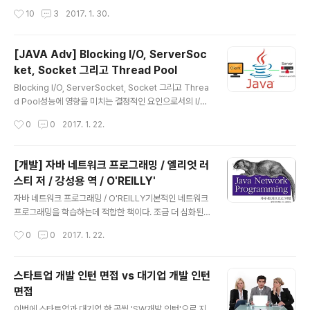
{ this.id..
에서 일어나는 과정이다. 따라서 유저 프로세스(applicati
작성시간
10
3
2017. 1. 30.
oin)는 커널(OS)에게 I/O 작업에 대한 요청을 해야 한다.
I/O 작업을 처리하기 위해 User Level에 있던 Applicati
on이 시스템 함수를 호출한다.(system call) 이 때 cont
[JAVA Adv] Blocking I/O, ServerSoc
ext-switching 이 발생한다. 그리고 Kernel Level에서
ket, Socket 그리고 Thread Pool
해당 I/O 작업이 끝나고 데이터를 반환하게 되면 그 때가
글 내용
되서야 애플리케이션 단의 스레드에 걸렸던 block이 풀린
Blocking I/O, ServerSocket, Socket 그리고 Threa
다. 애플리케이션 관점에서 보..
d Pool성능에 영향을 미치는 결정적인 요인으로서의 I/O
에는 크게 두 가지 I/O가 존재한다. 디스크에서 데이터를
작성시간
0
0
2017. 1. 22.
읽어오는 I/O와 네트워크 통신에서 발생하는 I/O이다. 이
두 I/O 작업이 처리되는 속도는 CPU의 작업 처리 속도에
비해 매우 느리다. 그렇기 때문에 애플리케이션의 성능은
[개발] 자바 네트워크 프로그래밍 / 엘리엇 러
이 I/O 작업을 어떻게 처리하느냐에 달려있다고 할 수 있
스티 저 / 강성용 역 / O'REILLY'
다. 그 중 네트워크 통신에 사용하는 Socket을 중심으로
글 내용
I/O 방식을 알아보자. Socket소켓(Socket)의 정의를 다
자바 네트워크 프로그래밍 / O'REILLY기본적인 네트워크
시 한 번 짚고 가자면, 소켓이란 데이터 송수신을 위한 네트
프로그래밍을 학습하는데 적합한 책이다. 조금 더 심화된
워크 추상화 단위로 IP주소와 포트를 가지고 있으며 양방
네트워크 프로그래밍 내용을 학습하기에는 이 책은 적합하
작성시간
0
0
2017. 1. 22.
향 네트워크 통신이 가능한 객체다. 이 ..
지 않다. 책의 구성은 다음과 같다. 1장 기본 네트워크 개념
네트워크 / 네트워크 계층 / IP, TCP 그리고 UDP / 인터넷
/ 클라이언트/서버 모델 / 인터넷 표준 2장 스트림 출력 스
스타트업 개발 인턴 면접 vs 대기업 개발 인턴
트림 / 입력 스트림 / 필터 스트림 / reader와 writer 3장
면접
스레드 스레드 실행하기 / 스레드에서 데이터 반환하기 /
글 내용
동기화 / 데드락 / 스레드 스케줄링 / 스레드 풀과 익스큐터
이번에 스타트업과 대기업 한 곳씩 'SW개발 인턴'으로 지