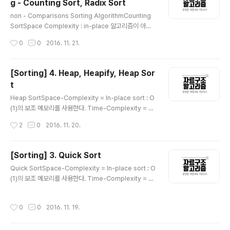
g - Counting Sort, Radix Sort
어 낸 뒤 이를 인덱스로 사용한다. 특정 데이터가 저장되는
글 내용
인덱스는 그 데이터만의 고유한 위치이기 때문에 삽입 시
non - Comparisons Sorting AlgorithmCounting
다른 데이터의 사이에 끼어들거나 삭제 시 다른 데이터로
SortSpace Complexity : in-place 알고리즘이 아니
채울 필요가 없으므로 추가적인 데이터의 이동이 없다. `특
다. buffer를 필요로 한다.Time Complexity : O(n +
작성시간
0
0
2016. 11. 21.
별한 알고리즘`이란 것을 통해 고유한 인덱스 값을 설정하
k)Radix Sort에 대해 알아보기 전에 Count Sort에 대해
는 것이 중요해보인..
서 먼저 알아보자. Count Sort에서 사용된 알고리즘이 R
adix Sort에서 사용된다. 즉 Radix Sort는 Count Sort
[Sorting] 4. Heap, Heapify, Heap Sor
의 확장판이라고 할 수 있다. Count Sort는 말 그대로 몇
t
개인지 개수를 세어 정렬하는 방식이다. 정렬하고자 하는
글 내용
값 중 최대값에 해당하는 값을 size로 하는 임시 배열을 만
Heap SortSpace-Complexity = In-place sort : O
든다. 만들어진 배열의 index 중 일부는 정렬하고자 하는
(1)의 보조 메모리를 사용한다. Time-Complexity = O
값들이 되므로 그 값에는 그 값들의 ..
(n log n) 원리heap 자료구조를 활용할 Sorting 방법에
작성시간
2
0
2016. 11. 20.
는 두 가지 방법이 존재한다. 하나는 정렬의 대상인 데이터
들을 힙에 넣었다가 꺼내는 원리로 Sorting을 하게 되는
방법이고, 나머지 하나는 기존의 배열을 heapify(heap으
[Sorting] 3. Quick Sort
로 만들어주는 과정)을 거쳐 꺼내는 원리로 정렬하는 방법
글 내용
Quick SortSpace-Complexity = In-place sort : O
이다. Heap 자료구조란?자료구조의 일종으로 Tree의 형
(1)의 보조 메모리를 사용한다. Time-Complexity = O
식을 하고 있으며, Tree 중에서도 배열에 기반한 Compl
(n log n) Sorting기법 중 가장 빠르다고 해서 quick이라
ete Binary Tree 이다. 배열에 트리의 값들을 넣어줄 때,
는 이름이 붙여졌다. 하지만 Worst Case에서는 시간복
0번째는 건너뛰고 1부터 루트노드가 시작된다. 이는 노드
작성시간
0
0
2016. 11. 19.
잡도가 O(n^2)가 나올 수도 있다. 하지만 constant fact
의 고유번호 값..
or가 작아서 속도가 빠르다. 원리Quick Sort 역시 Divid
e and Conquer 전략을 사용하여 Sorting이 이루어진