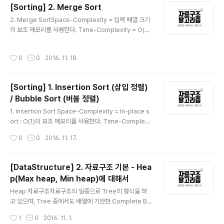
[Sorting] 2. Merge Sort
다. Divide 과정에서 pivot이라는 개념이 사용된다. 입력
글 내용
된 배열에 대해 오름차순으로 정렬한다고 하면 이 pivot을
2. Merge SortSpace-Complexity = 입력 배열 크기
기준으로 좌측은 pivot으로 설정된 값보다 작은 값이 위치
의 보조 메모리를 사용한다. Time-Complexity = O(n l
하고, 우측은 큰 값이 위치하도록 partit..
og n) 원리기본적인 개념으로는 n개의 원소를 가진 배열
을 정렬할 때, 정렬하고자 하는 배열의 크기를 작은 단위로
작성시간
0
0
2016. 11. 18.
나누어 정렬하고자 하는 배열의 크기를 줄이는 원리를 사
용한다. Divide and conquer라는, 분할하여 정복한다
의 원리인 것이다. 말 그대로 복잡한 문제를 복잡하지 않은
[Sorting] 1. Insertion Sort (삽입 정렬)
문제로 분할하여 정복하는 방법이다. 단 분할(divide)해서
/ Bubble Sort (버블 정렬)
정복했으니 정복(conquer)한 후에는 결합(combine)의
글 내용
과정을 거쳐야 한다. Merge Sort는 더이상 나누어지지
1. Insertion Sort Space-Complexity = In-place s
않을 때 까지 반 씩(1/2) 분할하다가 더 이상 나누어지지 않
ort : O(1)의 보조 메모리를 사용한다. Time-Complexit
은 경우에는 ( 원소 하나인..
y = O(n^2) 원리n개의 원소를 가진 배열을 정렬할 때, i번
작성시간
0
0
2016. 11. 17.
째를 정렬할 순서라고 가정하면, 0부터 i-1까지의 원소들
은 정렬되어있다는 가정하에, i번째 원소와 i-1번째 원소부
터 0번째 원소까지 비교하면서 i번째 원소가 비교하는 원
[DataStructure] 2. 자료구조 기본 - Hea
소보다 클 경우 서로의 위치를 바꾸고, 작을 경우 위치를 바
p(Max heap, Min heap)에 대해서
꾸지 않고 다음 순서(i+1)의 원소와 비교하면서 정렬해준
글 내용
다. 이 과정을 정렬하려는 배열의 마지막 원소까지 반복해
Heap 자료구조자료구조의 일종으로 Tree의 형식을 하
준다. c code>1234567891011121314151617//Ins
고 있으며, Tree 중에서도 배열에 기반한 Complete Bin
ertion Sortvoid insertion_sort(int * arr,..
ary Tree 이다. 배열에 트리의 값들을 넣어줄 때, 0번째는
작성시간
1
0
2016. 11. 1.
건너뛰고 1부터 루트노드가 시작된다. 이는 노드의 고유번