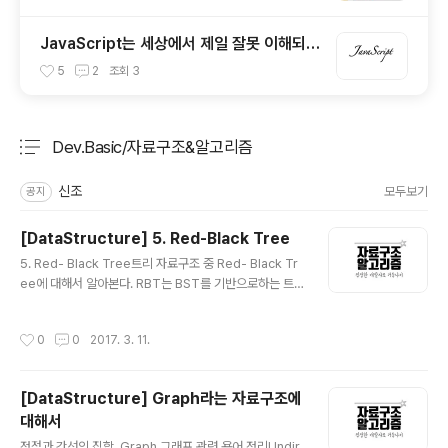
JavaScript는 세상에서 제일 잘못 이해되고
있는 언어이다. / 자바스크립트란 어떤 언어
5
2
조회
3
인가?
Dev.Basic/자료구조&알고리즘
분류 전체보기
주요 글 목록
신조
모두보기
공지
[DataStructure] 5. Red-Black Tree
글 내용
5. Red- Black Tree트리 자료구조 중 Red- Black Tr
ee에 대해서 알아본다. RBT는 BST를 기반으로하는 트
리 형식의 자료구조이다. BST(Binary Search Tree)효
율적인 탐색을 위해서는 어떻게 찾을까만 고민해서는 안된
작성시간
0
0
2017. 3. 11.
다. 그보다는 효율적인 탐색을 위한 저장방법이 무엇일까
를 고민해야 한다. 이진 탐색 트리는 이진 트리의 일종이다.
단 이진 탐색 트리에는 데이터를 저장하는 규칙이 있다. 그
[DataStructure] Graph라는 자료구조에
리고 그 규칙은 특정 데이터의 위치를 찾는데 사용할 수 있
대해서
다. 규칙 1. 이진 탐색 트리의 노드에 저장된 키는 유일하다.
글 내용
규칙 2. 루트 노드의 키가 왼쪽 서브 트리를 구성하는 어떠
정점과 간선의 집합, Graph 그래프 관련 용어 정리Undir