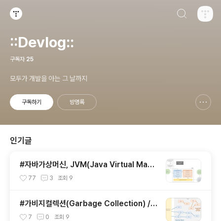
검색하기
티스토리
::Devlog::
구독자
25
모두가 개발을 아는 그 날까지
구독하기
방명록
신고하기 레이어
열기
인기글
#자바가상머신, JVM(Java Virtual Mach
ine)이란 무엇인가?
77
3
조회
9
#가비지컬렉션(Garbage Collection) / J
VM 구동원리에 이어서
7
0
조회
9