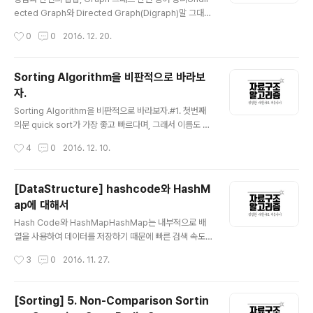
한 노드의 키보다 크다. 규칙 3. 루트 노드의 키가 오른쪽
ected Graph와 Directed Graph(Digraph)말 그대로
서브 트리를 구성하는 어떠한 노드의 키보다 작다..
정점과 간선의 연결관계에 있어서 방향성이 없는 그래프를
작성시간
0
0
2016. 12. 20.
Undirected Graph라 하고, 간선에 방향성이 포함되어
있는 그래프를 Directed Graph라고 한다. Directed G
raph(Digraph) V = {1, 2, 3, 4, 5, 6} E = {(1, 4), (2,1),
Sorting Algorithm을 비판적으로 바라보
(3, 4), (3, 4), (5, 6)} (u, v) = vertex u에서 vertex v
자.
로 가는 edge Undirected Graph V = {1, 2, 3, 4, 5,
글 내용
6}E = {(1, 4), (2,1), (3, 4), (3, 4), (5, 6)} (u, v) = vert..
Sorting Algorithm을 비판적으로 바라보자.#1. 첫번째
의문 quick sort가 가장 좋고 빠르다며, 그래서 이름도 q
uick sort라며! 그런데 heap sort, merge sort는 왜 존
작성시간
4
0
2016. 12. 10.
재하며 왜 필요하지?어디에 쓰이고 있길래 살아남은 거지?
세 sorting algorithm(Quick sort, Merge sort, Hea
p sort)의 expected-Time Complexity는 O(n log
[DataStructure] hashcode와 HashM
n)으로 모두 동일하다. 하지만 Space Complexity는 m
ap에 대해서
erge sort만 Sorting하고자 하는 데이터의 크기 만큼이
글 내용
다. 그러면 일단 heap sort는 그렇다치고, 어떻게 Merg
Hash Code와 HashMapHashMap는 내부적으로 배
e Sort가 살아남았을까? 한정된 메모리 상황에서 ‘빅 데이
열을 사용하여 데이터를 저장하기 때문에 빠른 검색 속도
터'를 Sorting 해야하는..
를 갖는다. 특정한 값을 Searching 하는데 데이터 고유의
작성시간
3
0
2016. 11. 27.
인덱스로 접근하게 되므로 Time Complexity가 O(1)이
되는 것이다. 그리고 데이터의 삽입과 삭제 시 기존 데이터
를 밀어내거나 다시 채우는 작업이 필요없도록 '특별한 알
[Sorting] 5. Non-Comparison Sortin
고리즘'을 이용하여 데이터와 연관된 고유한 숫자를 만들