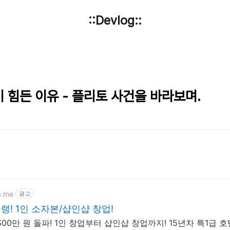
::Devlog::
힘든 이유 - 플리토 사건을 바라보며.
b.me
광고
! 1인 소자본/샵인샵 창업!
00만 원 돌파! 1인 창업부터 샵인샵 창업까지! 15년차 특1급 호