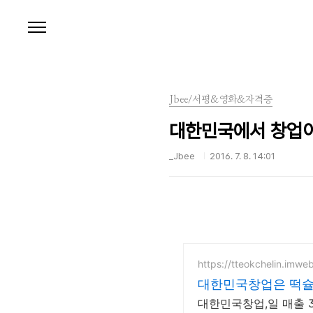
본문 바로가기
Jbee/서평&영화&자격증
대한민국에서 창업이 
_Jbee
2016. 7. 8. 14:01
https://tteokchelin.imwe
대한민국창업은 떡슐랭
대한민국창업,일 매출 3