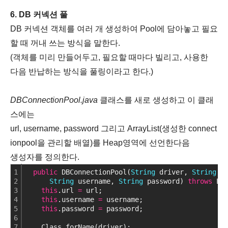
6. DB 커넥션 풀
DB 커넥션 객체를 여러 개 생성하여 Pool에 담아놓고 필요
할 때 꺼내 쓰는 방식을 말한다.
(객체를 미리 만들어두고, 필요할 때마다 빌리고, 사용한
다음 반납하는 방식을 풀링이라고 한다.)
DBConnectionPool.java
클래스를 새로 생성하고 이 클래
스에는
url, username, password 그리고 ArrayList(생성한 connect
ionpool을 관리할 배열)를 Heap영역에 선언한다음
생성자를 정의한다.
1
public
 DBConnectionPool(
String
 driver, 
String
 u
2
String
 username, 
String
 password) 
throws
 Ex
3
this
.url 
=
 url;
4
this
.username 
=
 username;
5
this
.password 
=
 password;
6
7
    Class.forName(driver);