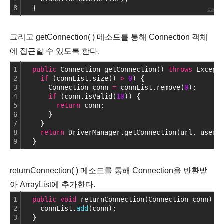
8
  }
Colored 
그리고 getConnection( ) 메소드를 통해 Connection 객체
에 접근할 수 있도록 한다.
1
public
 Connection getConnection() 
throws
 Except
2
if
 (connList.size() 
>
0
) {
3
      Connection conn 
=
 connList.remove(
0
); 
4
if
 (conn.isValid(
10
)) {
5
return
 conn;
6
      }
7
    }
8
return
 DriverManager.getConnection(url, usern
9
  }
returnConnection( ) 메소드를 통해 Connection을 반환받
아 ArrayList에 추가한다.
1
public
void
 returnConnection(Connection conn) 
t
2
    connList.
add
(conn);
3
  }