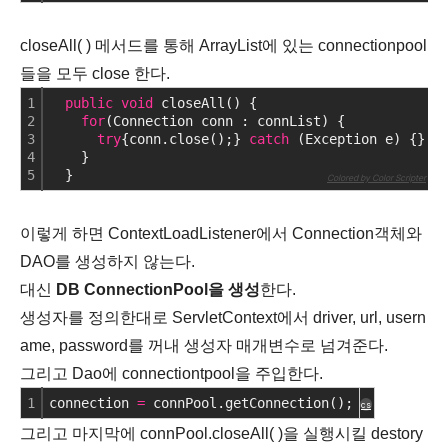
closeAll( ) 메서드를 통해 ArrayList에 있는 connectionpool
들을 모두 close 한다.
1
public
void
 closeAll() {
2
for
(Connection conn : connList) {
3
try
{conn.close();} 
catch
 (Exception e) {}
4
    }
5
  }
cs
Colored by Color Scripter
이렇게 하면 ContextLoadListener에서 Connection객체와
DAO를 생성하지 않는다.
대신
DB ConnectionPool을 생성
한다.
생성자를 정의한대로 ServletContext에서 driver, url, usern
ame, password를 꺼내 생성자 매개변수로 넘겨준다.
그리고 Dao에 connectiontpool을 주입한다.
1
connection 
=
 connPool.getConnection();
cs
그리고 마지막에 connPool.closeAll( )을 실행시킬 destory