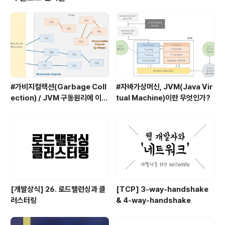
ysql Database와 연동할 코드이다. executeQuery 1
23456789conn = DriverManager.getConnectio
n( "jdbc:mysql://loc..
#가비지컬렉션(Garbage Coll
#자바가상머신, JVM(Java Vir
ection) / JVM 구동원리에 이어
tual Machine)이란 무엇인가?
서
[개발상식] 26. 로드밸런싱과 클
[TCP] 3-way-handshake
러스터링
& 4-way-handshake