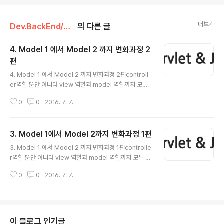
더보기
Dev.BackEnd/Servlet&JSP
의 다른 글
4. Model 1 에서 Model 2 까지 변화과정 2
편
글 내용
4. Model 1 에서 Model 2 까지 변화과정 2편controll
er역할 뿐만 아니라 view 역할과 model 역할까지 모두
하는 서블릿부터 만든 다음에,그 서블릿으로부터 기능들이
0
0
2016. 7. 7.
하나씩 분리되는 과정을 보이려고 한다.Model 21. 값 객
체 ( Value Object ) 생성하기 Member.javaVO란 값을
담는 용도로 사용하기 위한 객체를 말한다. 계층 간 또는 데
3. Model 1에서 Model 2까지 변화과정 1편
이터를 전달하는데 이용하여 데이터 수송 객체(DTO)라고
글 내용
도 불린다. 각종 값들을 갖고 있으며 get메소드와 set메소
3. Model 1 에서 Model 2 까지 변화과정 1편controlle
드로 이루어져 있다. 컨트롤러(Servlet)에서 생성하면 뷰
r역할 뿐만 아니라 view 역할과 model 역할까지 모두 하
(JSP)에서 그것을 참조하여 화면을 출력하는 것이다. 즉,
는 서블릿부터 만든 다음에,그 서블릿으로부터 기능들이
서블릿에서 값을 set해 놓으면, JSP에서는 값을 get하여
0
0
2016. 7. 7.
하나씩 분리되는 과정을 보이려고 한다. Model 1 방식의
출력하는 것이다. 2. Vi..
웹 애플리케이션 구축1. 서블릿 작성 회원 정보를 ArrayLi
st 형식으로 갖고 있는 서블릿을 생성한다.MemberList
Servlet.java DriverManager 1DriverManager.re
gisterDriver(new com.mysql.jdbc.Driver());csm
이 블로그 인기글