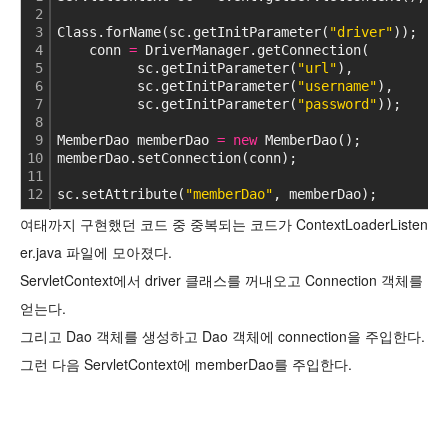
2
3
Class.forName(sc.getInitParameter(
"driver"
));
4
    conn 
=
 DriverManager.getConnection(
5
          sc.getInitParameter(
"url"
),
6
          sc.getInitParameter(
"username"
),
7
          sc.getInitParameter(
"password"
));
8
9
MemberDao memberDao 
=
new
 MemberDao();
10
memberDao.setConnection(conn);
11
12
sc.setAttribute(
"memberDao"
, memberDao);
cs
여태까지 구현했던 코드 중 중복되는 코드가 ContextLoaderListen
er.java 파일에 모아졌다.
ServletContext에서 driver 클래스를 꺼내오고 Connection 객체를
얻는다.
그리고 Dao 객체를 생성하고 Dao 객체에 connection을 주입한다.
그런 다음 ServletContext에 memberDao를 주입한다.