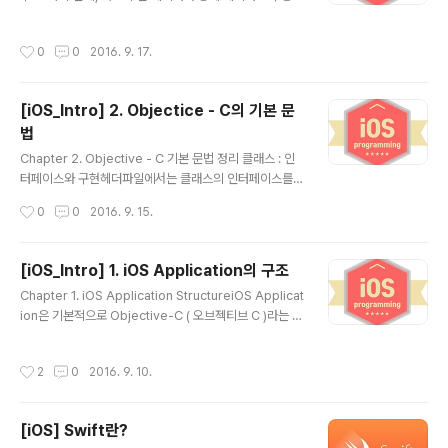
수 있는 기능 객체를 로드하고 저장하는 기능 다양한 방식
때가 많다. 이런 데이터를 계층 데이터라고 부르며 이를 테
으로의 데이터 저장 되돌리기, 다..
이블 뷰와 상세 뷰를 나누어 해결할 수 있다. 각 뷰를 어떻
작성시간
0
0
2016. 9. 17.
게 활용할 지는 사용자에게 전달하려는 것이 무엇인가? 사
용자는 뷰와 어떻게 상호작용할 것인가 이 두 가지를 생각
하여 결정해야한다. 하나의 함수가 하나의 역할만 하도록
[iOS_Intro] 2. Objectice - C의 기본 문
함수를 설계하듯이 한 화면에서는 한 번에 한 태스크만 집
법
중할 수 있도록 뷰를 설계하는 것이 좋다. 각 뷰는 특별한
글 내용
목적이 있어야 하며, 필요한 정보를 사용자가 쉽게 이해하
Chapter 2. Objective - C 기본 문법 정리 클래스 : 인
고, 사용할 수 있도록 뷰를 설계해야 하는 것이다. 이러한
터페이스와 구현헤더파일에서는 클래스의 인터페이스를
각각의 규칙을 애플에서 제정해놓은 문서가 있는데, 그것
정의한다. 어떤 클래스를 상속받는지, 클래스의 인스턴스
작성시간
0
0
2016. 9. 15.
이 HIG ( Human ..
변수, 프로퍼티, 메소드 등을 정의한다. 메서드와 프로퍼티
는 @interface와 @end 사이에 위치한다. 12345678
9#import @interface ViewController : UIViewCo
[iOS_Intro] 1. iOS Application의 구조
ntroller { UITextField *notesFiled_;}@property
글 내용
Chapter 1. iOS Application StructureiOS Applicat
(weak, nonatomic) IBOutlet UITextView *tweetT
ion은 기본적으로 Objective-C ( 오브젝티브 C )라는 언
extView; - (IBAction)postItButtonPressed:(id)se
어로 이루어져 있다. 오브젝티브 C는 스몰톡에서 파생된
nder; @endColored by Color Scriptercs #impor
객체 지향 언이이다. C를 기반으로 하는 언어이므로, 루프,
t..
작성시간
2
0
2016. 9. 10.
형식, 포인터 등의 모든 문법이 C와 같다. 넥스트스탭, 오픈
스텝 코코아터치에 이르는 애플의 역사와 유산을 물려받은
언어이다. iOS 5 버전부터 ARC라는 자동 메모리 관리 도
[iOS] Swift란?
구가 적용되었다. 더 이상 메모리 누수를 막으려고 카운트
글 내용