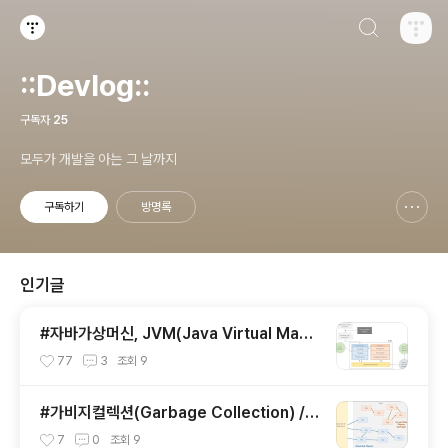
검색하기
티스토리
::Devlog::
구독자
25
모두가 개발을 아는 그 날까지
구독하기
방명록
신고하기 레이어
열기
인기글
#자바가상머신, JVM(Java Virtual Mach
ine)이란 무엇인가?
77
3
조회
9
#가비지컬렉션(Garbage Collection) / J
VM 구동원리에 이어서
7
0
조회
9