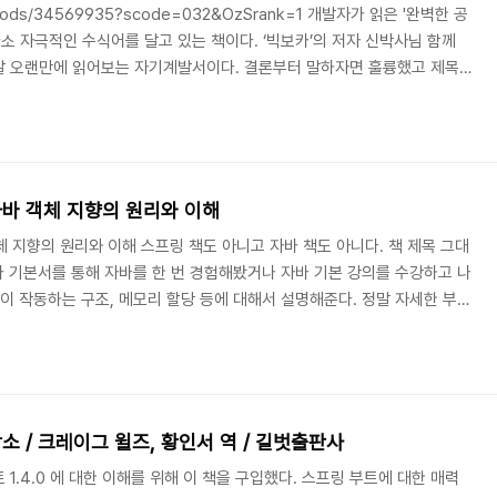
/goods/34569935?scode=032&OzSrank=1 개발자가 읽은 '완벽한 공
다소 자극적인 수식어를 달고 있는 책이다. ‘빅보카’의 저자 신박사님 함께
말 오랜만에 읽어보는 자기계발서이다. 결론부터 말하자면 훌륭했고 제목
 책이 독자에게 많은 도움이 되려면 책에 나온 방법에 따라 실천해야 도움
넘어서 인생을 '어떻게 살아갈 것인가'에 대한 방향을 제시해준다. 흔한 자기계
 나 자신을 믿어라!! 독자 : 어떤 근거로 그런 주장을 하는데? 어떻게 믿으
..
자바 객체 지향의 원리와 이해
체 지향의 원리와 이해 스프링 책도 아니고 자바 책도 아니다. 책 제목 그대
자바 기본서를 통해 자바를 한 번 경험해봤거나 자바 기본 강의를 수강하고 나
램이 작동하는 구조, 메모리 할당 등에 대해서 설명해준다. 정말 자세한 부분
때 실수할 수 있는 부분을 잡을 수 있을 정도로 설명하고 있다. JVM,
지 않는다. 이 책의 초점은 이런 것이 아니라 바로 ‘객체 지향’이다. 자바의
문법들을 간략하게 소개하고, 각각의 특징들이 녹아들어간 객체 지향의 5
자는 붕어빵과 붕어빵틀로..
소 / 크레이그 윌즈, 황인서 역 / 길벗출판사
1.4.0 에 대한 이해를 위해 이 책을 구입했다. 스프링 부트에 대한 매력