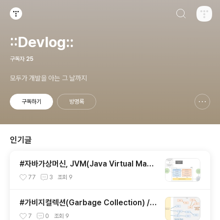
검색하기
티스토리
::Devlog::
구독자
25
모두가 개발을 아는 그 날까지
구독하기
방명록
신고하기 레이어
열기
인기글
#자바가상머신, JVM(Java Virtual Mach
ine)이란 무엇인가?
77
3
조회
9
#가비지컬렉션(Garbage Collection) / J
VM 구동원리에 이어서
7
0
조회
9