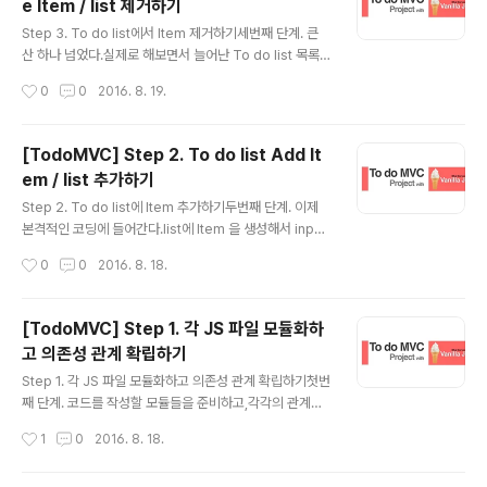
e Item / list 제거하기
prototype.bind.itemToggle execute'); todo.add
글 내용
EventListener('click', function(event){ var target
Step 3. To do list에서 Item 제거하기세번째 단계. 큰
= event.target; if..
산 하나 넘었다.실제로 해보면서 늘어난 To do list 목록
을 완료, 미완료에 상관없이 일단 삭제부터 해야겠다.이미
작성시간
0
0
2016. 8. 19.
TodoMVC 공식 홈페이지로 부터 HTML 코드를 받았기
때문에 X 버튼이 준비되어 있다.우리는 event를 걸어 list
를 삭제시키자. 1단계 . View.js 파일을 작성한다.1-1. bin
[TodoMVC] Step 2. To do list Add It
d에 event 분기를 추가한다.view.js code>1234567
em / list 추가하기
891011//event: itemRemove//handler: controlle
글 내용
r.removeItem} else if(event === 'itemRemove'){
Step 2. To do list에 Item 추가하기두번째 단계. 이제
var todo = self.$todoList; todo.addEventListene
본격적인 코딩에 들어간다.list에 Item 을 생성해서 input
r('cl..
tag에 입력한 값을 넣어주자.list를 추가하는 것과 추가한 l
작성시간
0
0
2016. 8. 18.
ist를 포함해, 전에 포함되어있던 list까지 보여줘야 하므
로,다른 Step 보다 많은 작업량과 코드량을 요구한다. 1단
계 . template.js 파일을 작성한다.1-1. 우선 list에 추가될
[TodoMVC] Step 1. 각 JS 파일 모듈화하
html 코드 조각을 template화 하자.template.js code
고 의존성 관계 확립하기
>1234567891011function Template(){ console.l
글 내용
og('template created'); this.defaultTemplate = ''
Step 1. 각 JS 파일 모듈화하고 의존성 관계 확립하기첫번
+ '' + '' + '{{title}}' + '' + '' + ''..
째 단계. 코드를 작성할 모듈들을 준비하고,각각의 관계와
역할을 정리해두자. 우선, app.js 파일을 작성한다.app.js
작성시간
1
0
2016. 8. 18.
code>123456789101112(function(){ 'use strict';
function App(){ console.log('App created!'); this.