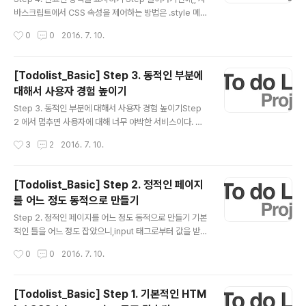
부여한다. 앞에 “” 로 공백을 준 이유는 String 으로 인식
바스크립트에서 CSS 속성을 제어하는 방법은 .style 메소
하게하여 더 큰 수를 만..
드와 함께,CSS에서 text-decoration 이라고 되어있는
작성시간
0
0
2016. 7. 10.
속성은, textDecoration 으로 - 뒤에 있는 알파벳을 대문
자로 바꿔줘서 제어한다. itemText.style.textDecorati
on = ‘ ‘; 이런 방식으로 말이다. 이것을 응용해보면 input
[Todolist_Basic] Step 3. 동적인 부분에
태그의 type 속성도 제어할 수 있다. input 태그를 잡아서
대해서 사용자 경험 높이기
var에 저장한 다음에, .type = “”을 통해서 설정할 수 있
글 내용
는 것이다. 우리는 check box를 통해서 완료된 항목을 표
Step 3. 동적인 부분에 대해서 사용자 경험 높이기Step
시할 것이다. 그런 다음 checked된 item들에 대해서 de
2 에서 멈추면 사용자에 대해 너무 야박한 서비스이다. 왜
coration을 줘서 좀 더 보기 쉽게 할 것이다..
냐하면, 입력하기 위해서 커서를 input 태그에 찍어야 하
작성시간
3
2
2016. 7. 10.
고, 입력을 하기 위해 다시 손을 마우스로 옮겨서 New ite
m 이라는 버튼을 클릭해야하니 말이다! 또 새로운 값을 입
력하려고 이전에 입력했던 것을 다 지워야 한다. 이를 위해
[Todolist_Basic] Step 2. 정적인 페이지
다음 세 가지를 추가로 설정해보자. 1> Enter키를 통해 값
를 어느 정도 동적으로 만들기
을 입력하자. 2> 웹 애플리케이션을 시작했을때 자동으로
글 내용
input 태그로 커서를 위치시키자. 3> 입력을 하고 나서는
Step 2. 정적인 페이지를 어느 정도 동적으로 만들기 기본
백스페이스를 입력할 필요가 없도록 입력한 값을 블록설정
적인 틀을 어느 정도 잡았으니,input 태그로부터 값을 받아
해주자. 이렇게 기능을 추가하는 과정에서는 코드가 추가
append로 달아보자.그러기 위해서는 input 태그를 추가
작성시간
0
0
2016. 7. 10.
도 되겠지만 삭제될 수도 있다. 엔터키로 입력할 것이니 더
해야 한다. index.html code>12345678910111213
이상 버..
To do List New Item Colored by Color Scripterc
s 그리고 이제 자바스크립트 코드를 보자. listItem.inner
[Todolist_Basic] Step 1. 기본적인 HTM
Text 값에 Hello 대신에, input 태그로부터 들어온 값을