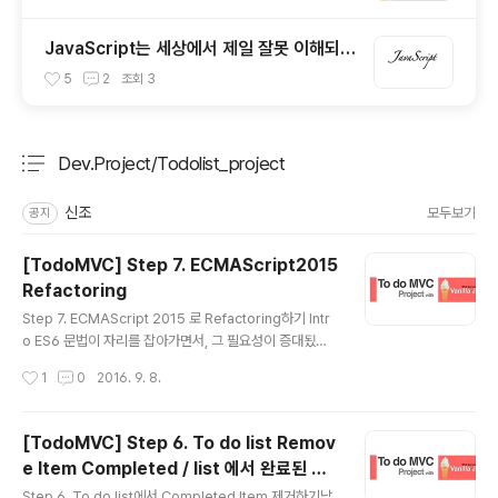
JavaScript는 세상에서 제일 잘못 이해되고
있는 언어이다. / 자바스크립트란 어떤 언어
5
2
조회
3
인가?
Dev.Project/Todolist_project
분류 전체보기
주요 글 목록
신조
모두보기
공지
[TodoMVC] Step 7. ECMAScript2015
Refactoring
글 내용
Step 7. ECMAScript 2015 로 Refactoring하기 Intr
o ES6 문법이 자리를 잡아가면서, 그 필요성이 증대됬습
니다. 이를 연습하기 위해 VanilaJS TodoMVC를 ES6
작성시간
1
0
2016. 9. 8.
문법에 맞게 Refactoring 해봤습니다. 이전의 포스팅 단
계로 봤을 때, Step 3. RemoveItem 에 해당하는 단계
까지만 진행해봤습니다. 그 다음 단계는 똑같은 refactori
[TodoMVC] Step 6. To do list Remov
ng의 반복이기에 생략했습니다. 기존의 코드와 비교하면
e Item Completed / list 에서 완료된 항
서 보시면 더 이해가 잘 되실겁니다.문법적은 내용에 대한
글 내용
목 삭제하기
설명은 이 포스팅에서는 생략하겠습니다.아직 ES6 문법이
Step 6. To do list에서 Completed Item 제거하기남