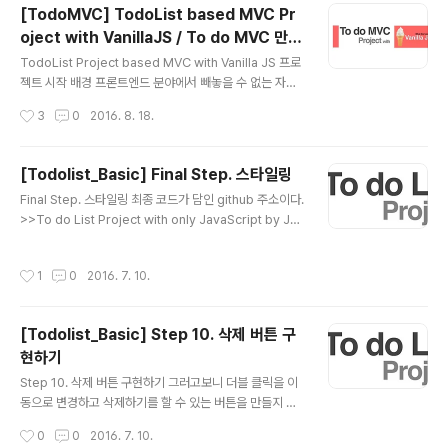
storage = new app.Storage(name); this.model =
[TodoMVC] TodoList based MVC Pr
new app.Model(this.storage); this.template = ne
oject with VanillaJS / To do MVC 만들
w app.Template(); this.view = new app.View(thi
글 내용
기 프로젝트 Intro
s.template); this.controller = new app.Controller
TodoList Project based MVC with Vanilla JS 프로
(this.mo..
젝트 시작 배경 프론트엔드 분야에서 빼놓을 수 없는 자바
스크립트를 중점적으로 공부하고 있는데, 무엇인가를 직접
작성시간
3
0
2016. 8. 18.
만드는 것보다 좋은 공부는 없다고 생각하여, 무엇을 만들
지 고민하던 중에, 정말 정말 유명한 Todo List를 만들어
보자고 생각했습니다. 지난 포스팅에서는 html, css, java
[Todolist_Basic] Final Step. 스타일링
script 를 이용하여, 아무 구조도 갖추고 있지 않은 To do
글 내용
Final Step. 스타일링 최종 코드가 담인 github 주소이다.
list 프로젝트로 만들어봤습니다. ( >> Todo list Basic
>>To do List Project with only JavaScript by Jb
>> ) 하지만 이번에는 To do list에 MVC 구조를 적용하
ee >>처음에 목표로 했던 기능들을 모두 추가하였다.이제
여 보다 유지보수성이 높고 구조를 갖춘 To do MVC를
디자인적 요소를 추가할 차례다. 일단 최종적인 코드를 먼
만드는 프로젝트입니다. To do MVC 공식 홈페이지에서
작성시간
1
0
2016. 7. 10.
저 보여주겠다. index.html code> 12345678910111
는 각종 프레..
2131415161718192021222324252627282930
313233343536373839404142434445464748
[Todolist_Basic] Step 10. 삭제 버튼 구
4950 To Do List a{ color:#000; } a:hover{ color:
현하기
#000; text-decoration: none; } To do List Write
글 내용
and Press Enter! Done Colored by Color ..
Step 10. 삭제 버튼 구현하기 그러고보니 더블 클릭을 이
동으로 변경하고 삭제하기를 할 수 있는 버튼을 만들지 않
았다. 한 번 복습한다고 해보자. className을 통해 font
작성시간
0
0
2016. 7. 10.
-awesome을 이용하고, id 값을 설정해주고, appendC