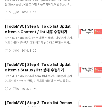
익숙하지 않으신 분들은 아래 포스팅을 통해 확인하는 것
은 Step 들은 UX를 고려한 기능추가이다.이번 Step 에서
도 좋을 것 같습니다.>> TodoMVC Project VanilaJS
는 완료된 항목들을 선택해서 삭제해주는 step이다. 1단
작성시간
0
0
2016. 8. 23.
version 포스팅으로 ..
계 . View.js 파일을 작성한다.1-1. 우선 bind에 remove
Completed 이벤트를 등록해준다.view.js code>123
45678//event: removeCompleted//handler: con
[TodoMVC] Step 5. To do list Updat
troller.removeCompletedItems} else if(event =
e Item's Content / list 내용 수정하기
== 'removeCompleted'){ console.log('View.prot
글 내용
otype.bind.removecompleted execute!'); sel
Step 5. To do list의 Item 내용 수정하기다섯번째 단계.
f.$clearCompleted.addEventListener('c..
거의 다왔다. 큰 산은 이게 마지막 산이다.이번에는 추가해
줬던 list 내용을 수정해보자.수정하기 위해서 선택을 하고
작성시간
0
0
2016. 8. 20.
입력을 받기 위해 태그를 생성하고입력을 마치면 다시 생
성했던 태그를 지우고 간단해보이지만 의외로 코드가 정말
많이 들어간다. 1단계 . View.js 파일을 작성한다.1-1. bin
[TodoMVC] Step 4. To do list Updat
d에 itemEdit을 추가한다.view.js code>12345678}
e Item's Status / list 상태 수정하기
else if(event === 'itemEdit'){ console.log('View.
글 내용
prototype.bind.itemEdit execute'); todo.addEve
Step 4. To do list에서 Item 상태 수정하기네번째 단계.
ntListener('dblclick', function(event){ var target
이제는 리스트에서 완료, 미완료를 설정할 수 있도록 하자.
= e..
점점 설명할 것도 적어지고, 코드량도 적어진다! 1단계 . Vi
작성시간
0
0
2016. 8. 19.
ew.js 파일을 작성한다.1-1. bind에 itemToggle을 추가
한다.view.js code>1234567891011//event: itemT
oggle//handler: controller.toggleComplete} els
[TodoMVC] Step 3. To do list Remov
e if(event === 'itemToggle'){ console.log('View.