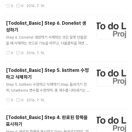
이벤트를 추가해줘야 한다. 1listItem.addEv..
않기 때문이다.그렇기 때문에 우리는 아이콘을 추가하여그
작성시간
0
0
2016. 7. 10.
아이콘을 클릭해서 수정할 수 있도록 하자. font-aweso
me 이용하기>> font-awesome 에 대한 포스팅 보러가
기 >> 수정하기 위한 아이콘은 왠지 연필 모양의 아이콘이
[Todolist_Basic] Step 6. Donelist 생
좋을 것 같아서,font-awesome 홈페이지에서 연필 모양
성하기
아이콘을 찾아왔다.아이콘을 생성하기 위해서는 i 태그를
글 내용
생성해야한다. 그리고 font-awesome을 적용하기 위해
Step 6. Donelist 생성하기 삭제하는 것은 잘못 만들었
서는 icon 태그에 클래스 명을 지정해야한다. .classNam
을 때 삭제하는 것으로 기능을 바꾸고, 더블클릭을 하면 D
e 속성을 활용하여 해결하자. 원래는 글씨를 클릭했어야
one으로 되서 Donelist로 옮기는 기능으로 수정하는게
작성시간
0
0
2016. 7. 10.
수정이 가능했던 이벤트를 아이콘을 클릭하면 가능하도록
좀 더 직관적일 것 같다. 체크박스도 디자인상 보기가 안좋
바꿔..
다. 그래서 체크박스를 생성하지 말고, 했다는 것을 Donel
ist로 옮겨서 style을 적용하자.삭제 기능은 나중에 다른
[Todolist_Basic] Step 5. listItem 수정
아이콘을 통해 구현하자. column을 쉽게 나누기 위해 부
하고 삭제하기
트스트랩 그리드를 적용했다. >> 부트스트랩 그리드 관련
글 내용
포스팅 >> index.html code>12345678910111213
Step 5. listItem 수정하고 삭제하기 Step 들어가기 전
1415161718192021222324 To do List Write wh
에, totalItems 변수를 수정하자. 총 개수를 나타내기는 하
at to do and Press Enter! Done Colored by Colo
지만 하나의 li 태그를 가리키는데 사용되었다. 한 문서에서
작성시간
0
0
2016. 7. 10.
r ..
unique 한 번호를 부여할 때 사용하는 것을 id 라고 한다.
그리고 흔히들 id를 시간을 기반으로 한 난수 생성을 통해
서 한다. 그래서 이번 기회에 난수 생성을 통해 id를 부여해
[Todolist_Basic] Step 4. 완료된 항목을
보겠다. 12var date = new Date( );var id = "" + dat
표시하기
e.getHours() + date.getMinutes() + date.getSec
글 내용
onds() + date.getMilliseconds();cs이렇게 id 값을
Step 4. 완료된 항목을 표시하기 Step 들어가기전에,, 자