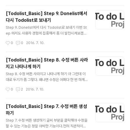
hild를 통해 출력해준다. main.js code> 123456var
minusIcon = document.createElement('i');minusI
[Todolist_Basic] Step 9. Donelist에서
con.className = 'fa fa-minus';minusIcon.id = 'm
다시 Todolist로 보내기
inusIcon_' + id;minusIcon.onclick = deleteItem; li
글 내용
stItem.appendChild(minusIcon);cs 수정 아이콘(연
Step 9. Donelist에서 다시 Todolist로 보내기 이번 St
필 아이콘)처럼 마우스가 over 되었을 때만 나타나게 하기
ep 에서도 사용자 경험에 집중해서 좀 더 발전시켜보겠다.
위해..
만약에 사용자가 실수로 Donelist 로 item 을 보냈다면?
작성시간
0
0
2016. 7. 10.
다시 취소해야할 수 있는게 아닌가? Donelist에 있는 list
를 더블클릭하면 다시 Todolist로 올 수 있게 하자. 자바
스크립트만 조금 손보면 될 듯하다. 우리가 더블클릭할 li
[Todolist_Basic] Step 8. 수정 버튼 사라
태그의 parentId 값을 읽어오자. 그렇다면 자신이 현재 속
지고 나타나게 하기
해있는 list가 어떤 list인지 알 수 있게 된다. if 문으로 분기
글 내용
해서 todolist에 속해있다면, donelist로 보내고 doneli
Step 8. 수정 버튼 사라지고 나타나게 하기 아 그런데 이
st에 속해있다면, todolist로 보내는 것이다. main.js co
대로 두기가 좀 그렇다. 왜냐면 수정은 어쩌다 한 번 하게
de> 12345678910111213var do..
되는데 아이콘이 계속 보이고 있으니 거슬린다. 그래서 마
작성시간
0
2
2016. 7. 10.
우스를 올리면 아이콘이 나타나게 해야겠다. 일단 CSS로
가서 default visible 값을 조정하자. 일단 안보여야 하니
까,hidden 으로 조정해준다. 12345.fa-pencil{ float:ri
[Todolist_Basic] Step 7. 수정 버튼 생성
ght; padding: 5px; visibility : hidden;}cs 마우스를
하기
올리면… 이라는 이벤트는 mouseover 이다.listem 아
글 내용
이템에는 이미 ondblclick 이라는 이벤트가 바인딩되어
Step 7. 수정 버튼 생성하기 글씨 부분을 클릭해야 수정을
있다. 그렇기 때문에 addEventListener( ) 를 사용하여
할 수 있는 기능은 정말 야박한 기능이다.전혀 직관적이지