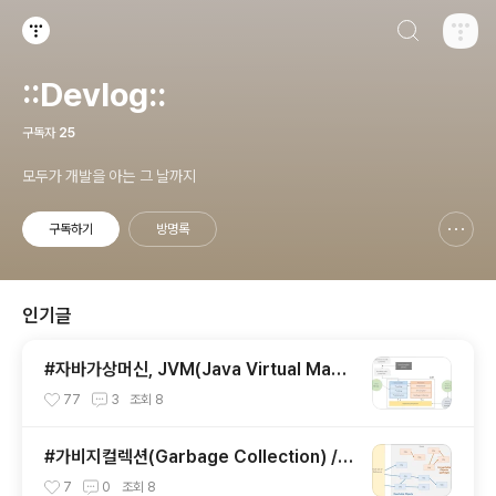
검색하기
티스토리
::Devlog::
구독자
25
모두가 개발을 아는 그 날까지
구독하기
방명록
신고하기 레이어
열기
인기글
#자바가상머신, JVM(Java Virtual Mach
ine)이란 무엇인가?
77
3
조회
8
#가비지컬렉션(Garbage Collection) / J
VM 구동원리에 이어서
7
0
조회
8