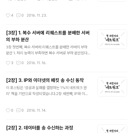
개의 주된 프로토콜을 갖는다. UDP UDP(User Datagr
플래그를 전송한다.2) 서버는 클라이언트의 요청(FIN)을
am Protocol, 사용자 데이터그램 프로토콜)는 비연결형
받고 알겠다는 확인 메세지로 ACK를 보낸다. 2-1) 그리고
작성시간
4
0
2016. 11. 23.
프로토콜이다. IP 데이터그램을 캡슐화하여 보내는 방법과
나서는..
연결 설정을 하지 않고 보내는 방법을 제공한다. UDP는 흐
름제어, 오류제어 또는 손상된 세그먼트의 수신에 대한 재
[3장] 1. 복수 서버에 리퀘스트를 분배한 서버
전송을 하지 않는다. 이 모두가 사용자 프로세스의 몫이다.
의 부하 분산
UDP가 행하는 것은 포트들을 사용하여 IP 프로토콜에 인
글 내용
터페이스를 제공하는 것이다. UDP가 특별히 유용한 분야
3장 첫번째, 복수 서버에 리퀘스트를 분배한 서버의 부하
는 클라이언트-서버 상황이다. 종종 클라이언트는 서버로
분산 1. 처리 능력이 부족하면 복수 서버로 부하 분산된다.
짧은 요청을 보내고, 짧은 응답을 기대한다. 만약 요청 또는
클라이언트로 부터 서버에 액세스가 증가할 때,유입되는
작성시간
3
0
2016. 11. 16.
..
대량의 패킷을 서버의 처리 능력이 따라잡지 못할 수 있다.
이럴 경우에는 복수의 서버를 사용하여 서버 한 대당 처리
량을 줄여야 하는데, 이러한 방법을 분산 처리라고 한다.그
[2장] 3. IP와 이더넷의 패킷 송 수신 동작
중 가장 간단한 방법은 단순히 여러 대의 웹 서버를 설치하
글 내용
이 포스팅은 '성공과 실패를 결정하는 1%의 네트워크 원
고 한 대가 담당하는 사용자 수를 줄이는 방법이 있다. 그러
리' 책을 기반으로 작성되었습니다.2장 세번째, IP와 이더
기 위해서는 클라이언트가 보내는 리퀘스트를 웹 서버에
넷의 패킷 송 수신 동작 1. 패킷의 기본 IP 담당 부분이 어떻
분배하는 구조가 필요하다. DNS 서버에 적용되고 있는 분
게 패킷을 상대에게 송신하는가? 패킷은 헤더와 데이터 두
배하는 방법이 가장 간단하다. 서버에 액세스 할 때 DNS
작성시간
0
0
2016. 11. 14.
부분으로 구성된다. 헤더에는 수신처 주소 등의 제어 정보
서버에 조회하여 IP 주소를 조사하는데 이 때, DNS 서버에
가 들어있고 데이터 부분에는 그 자체로 데이터가 담긴다.
같은 이름으로 여러..
먼저 패킷의 송신처가 되는 기기가 패킷을 만든다. 그리고
[2장] 2. 데이터를 송 수신하는 과정
가장 가까운 중계장치에 송신한다. 중계 장치는 도착한 패
글 내용