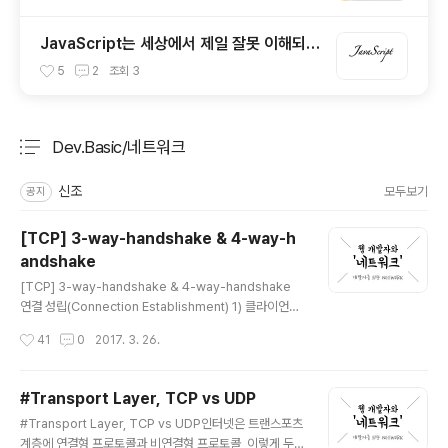
JavaScript는 세상에서 제일 잘못 이해되고
있는 언어이다. / 자바스크립트란 어떤 언어
5
2
조회
3
인가?
Dev.Basic/네트워크
분류 전체보기
주요 글 목록
신조
모두보기
공지
[TCP] 3-way-handshake & 4-way-h
andshake
글 내용
[TCP] 3-way-handshake & 4-way-handshake
연결 성립(Connection Establishment) 1) 클라이언트
는 서버에 접속을 요청하는 SYN(a) 패킷을 보낸다. 2) 서
작성시간
41
0
2017. 3. 26.
버는 클라이언트의 요청인 SYN(a)을 받고 클라이언트에
게 요청을 수락한다는 ACK(a+1)와 SYN(b)이 설정된 패
킷을 발송한다. 3) 클라이언트는 서버의 수락 응답인 ACK
#Transport Layer, TCP vs UDP
(a+1)와 SYN(b) 패킷을 받고 ACK(b+1)를 서버로 보내
글 내용
#Transport Layer, TCP vs UDP인터넷은 트랜스포츠
면 연결이 성립(establish)된다. 연결 해제(Connection
계층에 연결형 프로토콜과 비연결형 프로토콜, 이렇게 두
Termination) 1) 클라이언트가 연결을 종료하겠다는 FIN