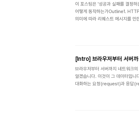
이 포스팅은 '성공과 실패를 결정하
어떻게 동작하는가Outline1. HT
의미에 따라 리퀘스트 메시지를 만든
2. 웹 서버의 IP Address를 D
Address를 요청한다. => 넘겨
준으로 IP Address를 조회한다.
로 연대를 하여 해당 IP 주..
[Intro] 브라우저부터 서버
브라우저부터 서버까지 네트워크의 큰 
알겠습니다. 이것이 그 데이터입니다
대화하는 요청(request)과 응답
은 0과 1로 이루어진 디지털 데이터
수 있어야 하고, 넘기는 도중에 요청
반드시 상대에게 넘겨야하는, 운반해
다. 디지털 데이터들은 이 구조 내부