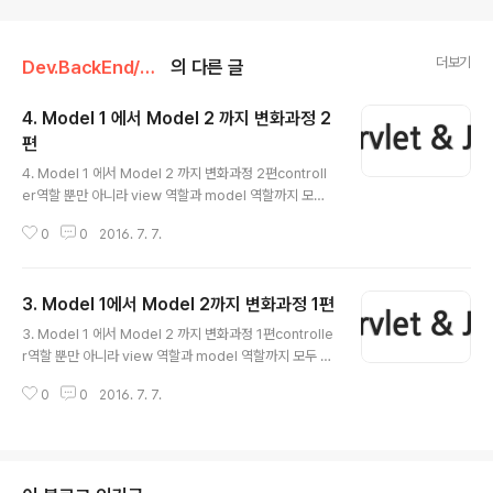
더보기
Dev.BackEnd/Servlet&JSP
의 다른 글
4. Model 1 에서 Model 2 까지 변화과정 2
편
글 내용
4. Model 1 에서 Model 2 까지 변화과정 2편controll
er역할 뿐만 아니라 view 역할과 model 역할까지 모두
하는 서블릿부터 만든 다음에,그 서블릿으로부터 기능들이
0
0
2016. 7. 7.
하나씩 분리되는 과정을 보이려고 한다.Model 21. 값 객
체 ( Value Object ) 생성하기 Member.javaVO란 값을
담는 용도로 사용하기 위한 객체를 말한다. 계층 간 또는 데
3. Model 1에서 Model 2까지 변화과정 1편
이터를 전달하는데 이용하여 데이터 수송 객체(DTO)라고
글 내용
도 불린다. 각종 값들을 갖고 있으며 get메소드와 set메소
3. Model 1 에서 Model 2 까지 변화과정 1편controlle
드로 이루어져 있다. 컨트롤러(Servlet)에서 생성하면 뷰
r역할 뿐만 아니라 view 역할과 model 역할까지 모두 하
(JSP)에서 그것을 참조하여 화면을 출력하는 것이다. 즉,
는 서블릿부터 만든 다음에,그 서블릿으로부터 기능들이
서블릿에서 값을 set해 놓으면, JSP에서는 값을 get하여
0
0
2016. 7. 7.
하나씩 분리되는 과정을 보이려고 한다. Model 1 방식의
출력하는 것이다. 2. Vi..
웹 애플리케이션 구축1. 서블릿 작성 회원 정보를 ArrayLi
st 형식으로 갖고 있는 서블릿을 생성한다.MemberList
Servlet.java DriverManager 1DriverManager.re
gisterDriver(new com.mysql.jdbc.Driver());csm