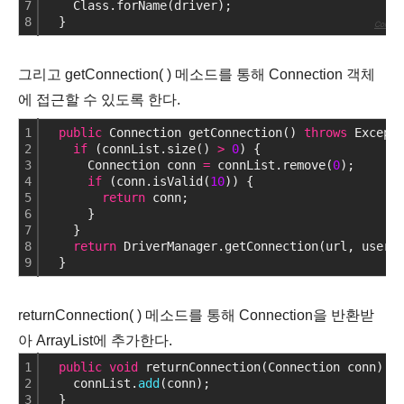
7
    Class.forName(driver);
8
  }
Colored 
그리고 getConnection( ) 메소드를 통해 Connection 객체
에 접근할 수 있도록 한다.
1
public
 Connection getConnection() 
throws
 Except
2
if
 (connList.size() 
>
0
) {
3
      Connection conn 
=
 connList.remove(
0
); 
4
if
 (conn.isValid(
10
)) {
5
return
 conn;
6
      }
7
    }
8
return
 DriverManager.getConnection(url, usern
9
  }
returnConnection( ) 메소드를 통해 Connection을 반환받
아 ArrayList에 추가한다.
1
public
void
 returnConnection(Connection conn) 
t
2
    connList.
add
(conn);
3
  }