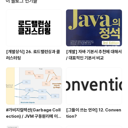
이 블로그 인기글
ysql Database와 연동할 코드이다. executeQuery 1
23456789conn = DriverManager.getConnectio
n( "jdbc:mysql://loc..
[개발상식] 26. 로드밸런싱과 클
[개발] 자바 기본서 추천에 대해서
러스터링
/ 대표적인 기본서 비교
#가비지컬렉션(Garbage Coll
[그들이 쓰는 언어] 12. Conven
ection) / JVM 구동원리에 이어
tion?
서