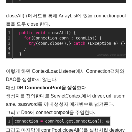
closeAll( ) 메서드를 통해 ArrayList에 있는 connectionpool
들을 모두 close 한다.
1
public
void
 closeAll() {
2
for
(Connection conn : connList) {
3
try
{conn.close();} 
catch
 (Exception e) {}
4
    }
5
  }
cs
Colored by Color Scripter
이렇게 하면 ContextLoadListener에서 Connection객체와
DAO를 생성하지 않는다.
대신
DB ConnectionPool을 생성
한다.
생성자를 정의한대로 ServletContext에서 driver, url, usern
ame, password를 꺼내 생성자 매개변수로 넘겨준다.
그리고 Dao에 connectiontpool을 주입한다.
1
connection 
=
 connPool.getConnection();
cs
그리고 마지막에 connPool.closeAll( )을 실행시킬 destory