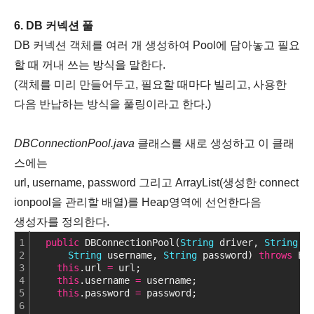
6. DB 커넥션 풀
DB 커넥션 객체를 여러 개 생성하여 Pool에 담아놓고 필요
할 때 꺼내 쓰는 방식을 말한다.
(객체를 미리 만들어두고, 필요할 때마다 빌리고, 사용한
다음 반납하는 방식을 풀링이라고 한다.)
DBConnectionPool.java
클래스를 새로 생성하고 이 클래
스에는
url, username, password 그리고 ArrayList(생성한 connect
ionpool을 관리할 배열)를 Heap영역에 선언한다음
생성자를 정의한다.
1
public
 DBConnectionPool(
String
 driver, 
String
 u
2
String
 username, 
String
 password) 
throws
 Ex
3
this
.url 
=
 url;
4
this
.username 
=
 username;
5
this
.password 
=
 password;
6