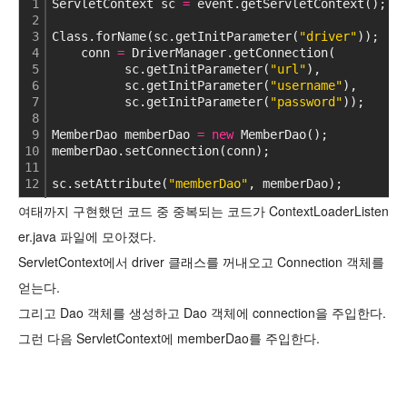
1
ServletContext sc 
=
 event.getServletContext();
2
3
Class.forName(sc.getInitParameter(
"driver"
));
4
    conn 
=
 DriverManager.getConnection(
5
          sc.getInitParameter(
"url"
),
6
          sc.getInitParameter(
"username"
),
7
          sc.getInitParameter(
"password"
));
8
9
MemberDao memberDao 
=
new
 MemberDao();
10
memberDao.setConnection(conn);
11
12
sc.setAttribute(
"memberDao"
, memberDao);
cs
여태까지 구현했던 코드 중 중복되는 코드가 ContextLoaderListen
er.java 파일에 모아졌다.
ServletContext에서 driver 클래스를 꺼내오고 Connection 객체를
얻는다.
그리고 Dao 객체를 생성하고 Dao 객체에 connection을 주입한다.
그런 다음 ServletContext에 memberDao를 주입한다.