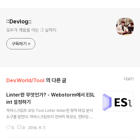
로그 정보
::Devlog::
모두가 개발을 아는 그 날까지
구독하기
더보기
Dev.World/Tool
의 다른 글
Linter란 무엇인가? - Webstorm에서 ESL
int 설정하기
글 내용
자바스크립트 코딩 Tool Linter linter란 정적 타입 분석
도구를 말한다. 자바스크립트의 언어적 특성상, 런타임 시
에 JSLint 더글라스 크락포드가 만든 Javascript 정적 분
0
0
2016. 9. 7.
석 도구이다. 너무 엄격한 규칙 때문에, 이 규칙을 조금 완
화한 Hint를 많이 사용한다. JSHint 위에서 언급했듯이, J