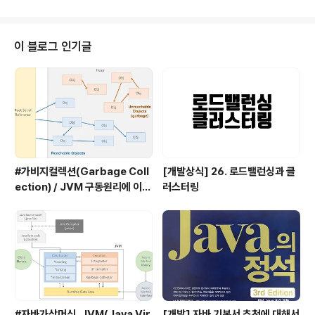
호출한다. 다른 도메인의 리소스를 로딩하기 위해서 COR
S 활성화가 필요하다. HTML Templates템플릿 태그 내
태그들은 사용되기 전까지는 파싱은 되나 렌더링되지 않는
이 블로그 인기글
다. 비활성화 상태의 복제 가능한 DOM chunk Shadow
DOMDOM과 스타일의 캡슐화 별도의 스코프를 갖는 DO
M을 말한다. 폴리머에서 생성하는 모든 요소들은 shado
wDOM으로 처리한다. Polymer Polymer는..
#가비지컬렉션(Garbage Coll
[개발상식] 26. 로드밸런싱과 클
ection) / JVM 구동원리에 이어
러스터링
서
#자바가상머신, JVM(Java Vir
[개발] 자바 기본서 추천에 대해서