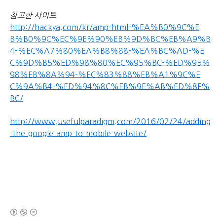
참고한 사이트
http://hackya.com/kr/amp-html-%EA%B0%9C%E
B%B0%9C%EC%9E%90%EB%9D%BC%EB%A9%B
4-%EC%A7%80%EA%B8%88-%EA%BC%AD-%E
C%9D%B5%ED%98%80%EC%95%BC-%ED%95%
98%EB%8A%94-%EC%83%88%EB%A1%9C%E
C%9A%B4-%ED%94%8C%EB%9E%AB%ED%8F%
BC/
http://www.usefulparadigm.com/2016/02/24/adding
-the-google-amp-to-mobile-website/
(새창열림)