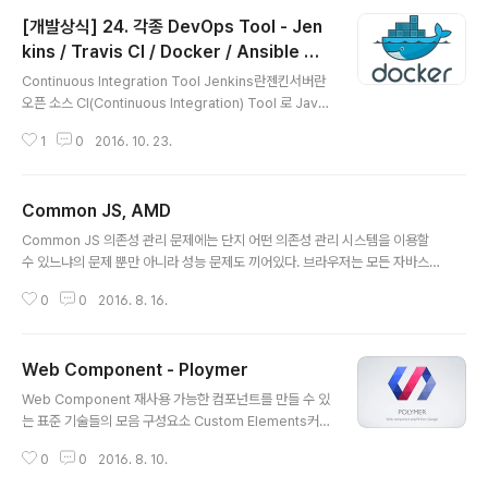
SLint에서 파생되었으며, 안톤 코발료프가 관리하고 있는
[개발상식] 24. 각종 DevOps Tool - Jen
툴이다. 대부분의 옵션을 켜고 끌 수 있다는 장점이 있다. J
SCS 코드 스타일 linter이다. 프로그래밍적으로 코딩 스
kins / Travis CI / Docker / Ansible wit
글 내용
타일을 가이드 해주는 역할을 한다. JS Hint와 JS Lint는
h YAML
Continuous Integration Tool Jenkins란젠킨서버란
Best coding pratice를 제공하는데 주력하고 있지만 코
오픈 소스 CI(Continuous Integration) Tool 로 Java
딩 스타일을 체크하고 수정하는 방법은 제공하지 않는다. E
로 만들어졌다. CI란 팀 구성원들이 작업한 내용을 정기적
SLint 자카스라는 ..
1
0
2016. 10. 23.
으로 통합하는 것을 의미한다. 만약 github을 통해 협업 중
이라면 각각의 version controller 에 각자 작업한 내용
을 commit을 하게 되는데, 이렇게 commit된 소스코드
Common JS, AMD
들을 정기적으로 통합시켜주는 것을 도와준다. 지속적으로
글 내용
코드의 퀄리티를 관리할 수 있으며, 소프트웨어의 질적 향
Common JS 의존성 관리 문제에는 단지 어떤 의존성 관리 시스템을 이용할
상과 소프트웨어를 배포하는데 걸리는 시간을 줄이는데 그
수 있느냐의 문제 뿐만 아니라 성능 문제도 끼어있다. 브라우저는 모든 자바스
목적이 있다. 현재 csv, svn, git 등의 소스 툴들을 지원하
크립트 파일을 HTTP 요청을 보내야 하는 것이다. 각 연결을 이용하려면 HTT
고 ant와 maven 등의 빌드 툴을 지원하며 배포 형태는 w
0
0
2016. 8. 16.
P 헤더, 쿠키, 다른 TCP 핸드셰이크 시작 등의 오버헤드가 따른다. 애플리케이
ar 파일을 ..
션이 SSL을 이용한다면 상황은 더 심각해진다 Common JS 모듈을 선언하는
방법은 상당히 직관적이다. 기본적으로 명칭 공간을 이용하며 각 모듈은 인터프
Web Component - Ploymer
리터가 정의한 exports 오브젝트에 변수를 추가하여 외부에 공개할 수 있다
글 내용
모듈에 명칭 공간을 적용했으므로 Node.js 같은 모든 CommonJs 호환 자바
Web Component 재사용 가능한 컴포넌트를 만들 수 있
스크립트 인터프리터에서 이 코드를 사용할 수 있는 것이다. AMD AMD는 동
는 표준 기술들의 모음 구성요소 Custom Elements커스
적로딩..
텀 태그를 통한 요소 생성 새로운 HTML 요소를 생성하여
0
0
2016. 8. 10.
다른 요소에 확장한다. HTML ImportsHTML 페이지 로
딩 HTML/CSS/JS를 묶음 형태로 사용한다. 단일 URL로