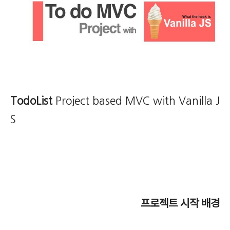
TodoList
Project
based MVC with Vanilla J
S
프로젝트 시작 배경