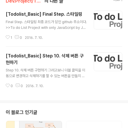
Dev.Project/Todolist_project
의 다른 글
[Todolist_Basic] Final Step. 스타일링
글 내용
Final Step. 스타일링 최종 코드가 담인 github 주소이다.
>>To do List Project with only JavaScript by Jb
ee >>처음에 목표로 했던 기능들을 모두 추가하였다.이제
1
0
2016. 7. 10.
디자인적 요소를 추가할 차례다. 일단 최종적인 코드를 먼
저 보여주겠다. index.html code> 12345678910111
2131415161718192021222324252627282930
[Todolist_Basic] Step 10. 삭제 버튼 구
313233343536373839404142434445464748
4950 To Do List a{ color:#000; } a:hover{ color:
현하기
글 내용
#000; text-decoration: none; } To do List Write
Step 10. 삭제 버튼 구현하기 그러고보니 더블 클릭을 이
and Press Enter! Done Colored by Color ..
동으로 변경하고 삭제하기를 할 수 있는 버튼을 만들지 않
았다. 한 번 복습한다고 해보자. className을 통해 font
0
0
2016. 7. 10.
-awesome을 이용하고, id 값을 설정해주고, appendC
hild를 통해 출력해준다. main.js code> 123456var
minusIcon = document.createElement('i');minusI
con.className = 'fa fa-minus';minusIcon.id = 'm
inusIcon_' + id;minusIcon.onclick = deleteItem; li
이 블로그 인기글
stItem.appendChild(minusIcon);cs 수정 아이콘(연
필 아이콘)처럼 마우스가 over 되었을 때만 나타나게 하기
위해..