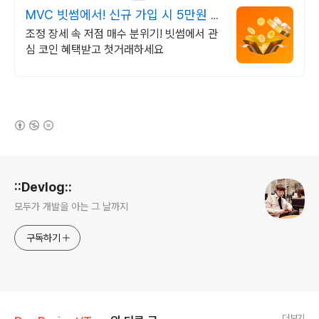
MVC 빗썸에서! 신규 가입 시 5만원 혜
택
조정 장세 속 저점 매수 분위기! 빗썸에서 관
심 코인 혜택받고 첫거래하세요
(새창열림)
로그 정보
::Devlog::
모두가 개발을 아는 그 날까지
구독하기
더보기