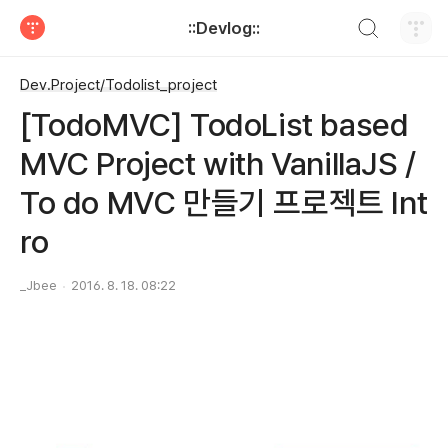
검색하기
::Devlog::
티스토리
Dev.Project/Todolist_project
[TodoMVC] TodoList based
MVC Project with VanillaJS /
To do MVC 만들기 프로젝트 Int
ro
_Jbee
2016. 8. 18. 08:22