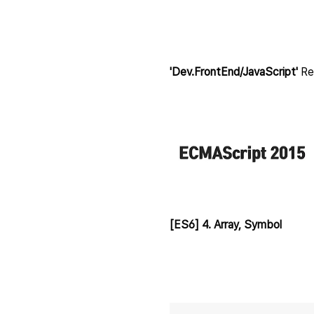
'Dev.FrontEnd/JavaScript'
Rel
[ES6] 4. Array, Symbol