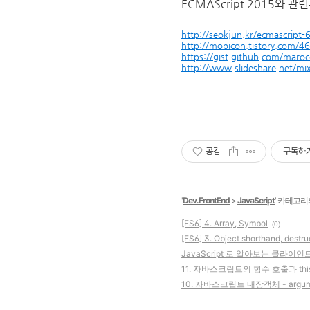
ECMAScript 2015와 
http://seokjun.kr/ecmascript-6
http://mobicon.tistory.com/4
https://gist.github.com/mar
http://www.slideshare.net/mi
공감
구독하
'
Dev.FrontEnd
>
JavaScript
' 카테고리
[ES6] 4. Array, Symbol
(0)
[ES6] 3. Object shorthand, destru
JavaScript 로 알아보는 클라이
11. 자바스크립트의 함수 호출과 thi
10. 자바스크립트 내장객체 - argum