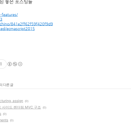
관련된 놓은 포스팅들
-features/
63
occhino/841e2ff62f59f420f9d9
xed/ecmascript2015
기
의 다른 글
cturing, assign
(0)
언트 사이드 렌더링 MVC 구조
(0)
s
(0)
ents
(0)