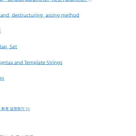
hand, destructuring, assing method
l
Map, Set
 syntax and Template Strings
em
개발 환경 설정하기 >>