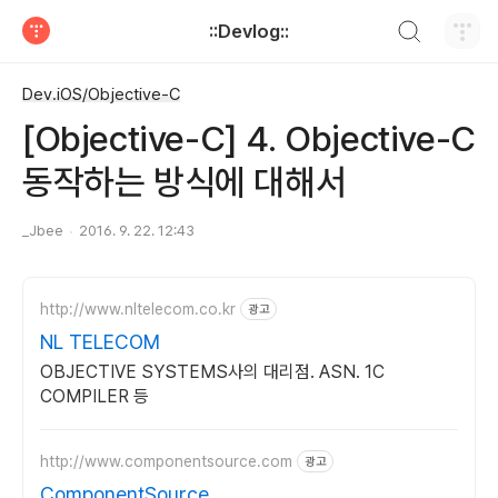
검색하기
::Devlog::
티스토리
Dev.iOS/Objective-C
[Objective-C] 4. Objective-C
동작하는 방식에 대해서
_Jbee
2016. 9. 22. 12:43
http://www.nltelecom.co.kr
광고
NL TELECOM
OBJECTIVE SYSTEMS사의 대리점. ASN. 1C
COMPILER 등
http://www.componentsource.com
광고
ComponentSource