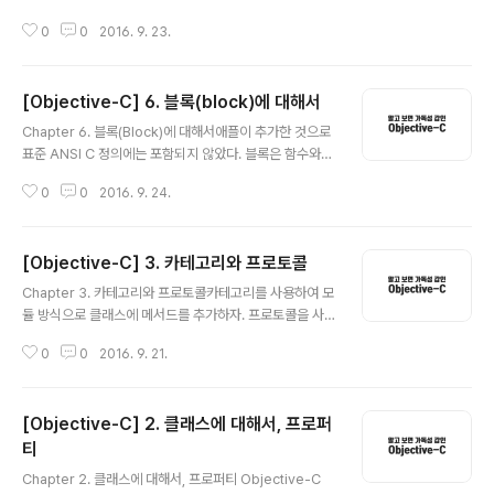
다. 1. 자동 가비지 컬렉션 2. 수동 레퍼런스 카운팅 및 오토
0
0
2016. 9. 23.
릴리즈 풀 3. 자동 레퍼런스 카운팅(ARC) 1. 자동 가비지
컬렉션 가비지 컬렉션을 사용하면, 시스템이 자동으로 어
떤 객체가 어떤 객체를 소유하는지에 대한 정보를 지속적
[Objective-C] 6. 블록(block)에 대해서
으로 파악하고, 프로그램이 실행되는 동안 메모리 공간이
글 내용
필요하면 더는 참조되지 않는 객체들을 자동으로 메모리에
Chapter 6. 블록(Block)에 대해서애플이 추가한 것으로
서 해제한다. 하지만 iOS 런타임 환경에서는 가비지 컬렉
표준 ANSI C 정의에는 포함되지 않았다. 블록은 함수와
션이 지원되지 않는다. Mac OS 프로그램을 개발할 때만
비슷하게 생겼고 동작도 유사하다. 함수에서처럼 인수를
가비지 컬렉션을 사용할 수 있다. 2. 수동 레퍼런스 카운팅
0
0
2016. 9. 24.
넘길 수 있고, 블록에서 결과 값을 받는 것도 가능하다. 블
및 오토릴리즈 풀 수동 레퍼런스 카운팅은 기존의 코드를
록은 함수와 달리 정의한 함수나 메서드 안에서 정의할 수
ARC로 이..
있고, 자신과 동일한 범위에 있다면, 블록 바깥에서 정의된
[Objective-C] 3. 카테고리와 프로토콜
변수에도 접근이 가능하다. ( 단, 값의 변경은 불가능 하다.
글 내용
) 특별한 경우로 __block 변수를 통해서 변수의 값을 수정
Chapter 3. 카테고리와 프로토콜카테고리를 사용하여 모
할 수 있긴 하다. 하지만 일부 변수는 __block으로 선언될
듈 방식으로 클래스에 메서드를 추가하자. 프로토콜을 사
수 없는데, 가변 길이의 배열, 가변 길이의 배열을 포함하는
용하여 다른 사람들이 구현할 메서드의 표준화된 목록을
구조체가 해당된다. 블록은 함수와 메서드에 인수로 넘겨
0
0
2016. 9. 21.
만들자. 카테고리란 무엇인가( What ) 카테고리는 클래스
질 수도 있다. 블록의 장점 중 하나는 시스템이 블록을..
정의를 그룹짓거나 연관된 메서드를 묶어 쉽게 모듈화할
수 있게 해준다. 또 원본 소스코드에 접근하거나 서브 클래
[Objective-C] 2. 클래스에 대해서, 프로퍼
스를 생성하지 않고도 현존하는 클래스의 정의를 쉽게 확
장할 수 있다. 어떻게 사용하는가 ( How ) @interface F
티
글 내용
raction (MathOps) MathOps라는 카테고리를 만들었
Chapter 2. 클래스에 대해서, 프로퍼티 Objective-C
다. 인터페이스 지시어를 써주고 클래스 명 다음에 카테고