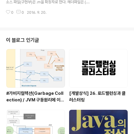
소스 파일(구현부)은 .m을 확장자로 한다. 헤더파일은 (.h)
리명을 적어주는 방식이다. 이를 구현할 때도 마찬가지로,
의 확장자를 갖는다. 헤더파일과 구현 파일 두 개가 합쳐서
@implementation Fraction (MathOps) 라고 해준..
0
0
2016. 9. 20.
클래스를 구성한다. Objective-C 컴파일러는 두 개의 파
일을 개별적으로 컴파일한다. #import vs #include ifd
ef를 기억하는가? #include는 중복되어 include되는 헤
더 파일을 파악하지 못해 ifdef를 통해 이를 해결해야 했지
만, #import 지시어는 여러 번 같은 클래스를 import ( in
이 블로그 인기글
clude ) 하여도 중복되는 것은 무시한다. 헤더 파일의 #im
port 와 구현 파일의 #import “header.h”에서‘꺾쇠'와
'double quote, 큰 따옴표'의 차이는 무엇인가..
#가비지컬렉션(Garbage Coll
[개발상식] 26. 로드밸런싱과 클
ection) / JVM 구동원리에 이어
러스터링
서