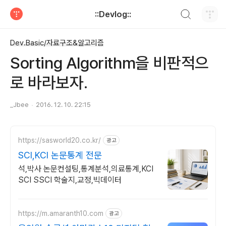
검색하기
::Devlog::
티스토리
Dev.Basic/자료구조&알고리즘
Sorting Algorithm을 비판적으
로 바라보자.
_Jbee
2016. 12. 10. 22:15
https://sasworld20.co.kr/
광고
SCI,KCI 논문통계 전문
석,박사 논문컨설팅,통계분석,의료통계,KCI
SCI SSCI 학술지,교정,빅데이터
https://m.amaranth10.com
광고