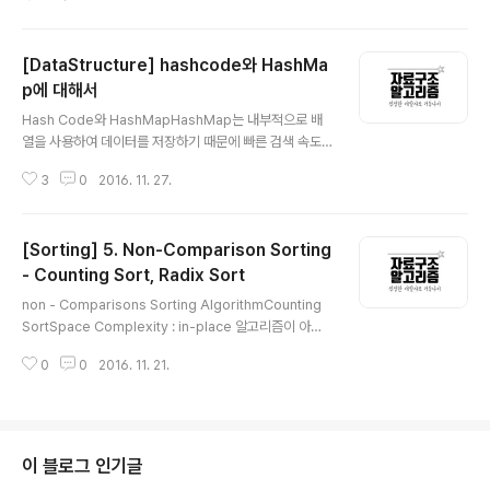
율적인 탐색을 위해서는 어떻게 찾을까만 고민해서는 안된
다. 그보다는 효율적인 탐색을 위한 저장방법이 무엇일까
를 고민해야 한다. 이진 탐색 트리는 이진 트리의 일종이다.
[DataStructure] hashcode와 HashMa
단 이진 탐색 트리에는 데이터를 저장하는 규칙이 있다. 그
리고 그 규칙은 특정 데이터의 위치를 찾는데 사용할 수 있
p에 대해서
글 내용
다. 규칙 1. 이진 탐색 트리의 노드에 저장된 키는 유일하다.
Hash Code와 HashMapHashMap는 내부적으로 배
규칙 2. 루트 노드의 키가 왼쪽 서브 트리를 구성하는 어떠
열을 사용하여 데이터를 저장하기 때문에 빠른 검색 속도
한 노드의 키보다 크다. 규칙 3. 루트 노드의 키가 오른쪽
를 갖는다. 특정한 값을 Searching 하는데 데이터 고유의
서브 트리를 구성하는 어떠한 노드의 키보다 작다..
3
0
2016. 11. 27.
인덱스로 접근하게 되므로 Time Complexity가 O(1)이
되는 것이다. 그리고 데이터의 삽입과 삭제 시 기존 데이터
를 밀어내거나 다시 채우는 작업이 필요없도록 '특별한 알
[Sorting] 5. Non-Comparison Sorting
고리즘'을 이용하여 데이터와 연관된 고유한 숫자를 만들
어 낸 뒤 이를 인덱스로 사용한다. 특정 데이터가 저장되는
- Counting Sort, Radix Sort
글 내용
인덱스는 그 데이터만의 고유한 위치이기 때문에 삽입 시
non - Comparisons Sorting AlgorithmCounting
다른 데이터의 사이에 끼어들거나 삭제 시 다른 데이터로
SortSpace Complexity : in-place 알고리즘이 아니
채울 필요가 없으므로 추가적인 데이터의 이동이 없다. `특
다. buffer를 필요로 한다.Time Complexity : O(n +
별한 알고리즘`이란 것을 통해 고유한 인덱스 값을 설정하
0
0
2016. 11. 21.
k)Radix Sort에 대해 알아보기 전에 Count Sort에 대해
는 것이 중요해보인..
서 먼저 알아보자. Count Sort에서 사용된 알고리즘이 R
adix Sort에서 사용된다. 즉 Radix Sort는 Count Sort
의 확장판이라고 할 수 있다. Count Sort는 말 그대로 몇
개인지 개수를 세어 정렬하는 방식이다. 정렬하고자 하는
이 블로그 인기글
값 중 최대값에 해당하는 값을 size로 하는 임시 배열을 만