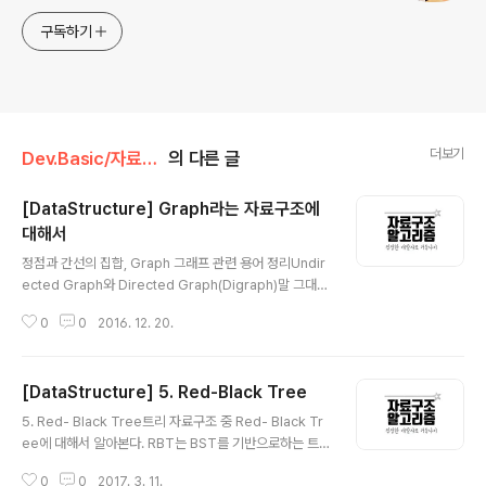
구독하기
더보기
Dev.Basic/자료구조&알고리즘
의 다른 글
[DataStructure] Graph라는 자료구조에
대해서
글 내용
정점과 간선의 집합, Graph 그래프 관련 용어 정리Undir
ected Graph와 Directed Graph(Digraph)말 그대로
정점과 간선의 연결관계에 있어서 방향성이 없는 그래프를
0
0
2016. 12. 20.
Undirected Graph라 하고, 간선에 방향성이 포함되어
있는 그래프를 Directed Graph라고 한다. Directed G
raph(Digraph) V = {1, 2, 3, 4, 5, 6} E = {(1, 4), (2,1),
[DataStructure] 5. Red-Black Tree
(3, 4), (3, 4), (5, 6)} (u, v) = vertex u에서 vertex v
글 내용
로 가는 edge Undirected Graph V = {1, 2, 3, 4, 5,
5. Red- Black Tree트리 자료구조 중 Red- Black Tr
6}E = {(1, 4), (2,1), (3, 4), (3, 4), (5, 6)} (u, v) = vert..
ee에 대해서 알아본다. RBT는 BST를 기반으로하는 트
리 형식의 자료구조이다. BST(Binary Search Tree)효
0
0
2017. 3. 11.