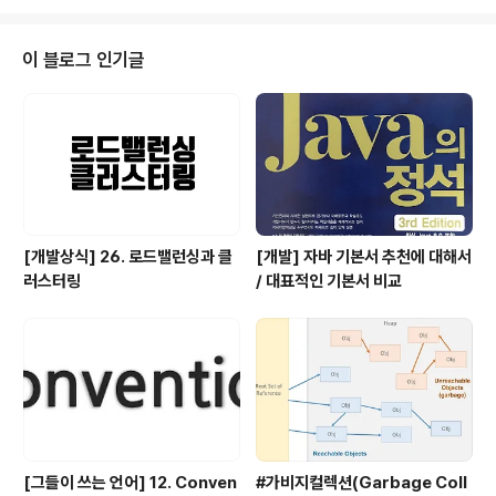
없는 것을 제이쿼리가 할 수 있는 것은 아니다.제이쿼리에
DOM이 담겨져 있으므로.제이쿼리만 사용한다면 라이브
러리 바깥 쪽에 있는 기능을 알지 못할 수 있다.인간은 도구
이 블로그 인기글
를 사용한다! 라이브러리를 적재적소에 활용할 줄 알아야
한다. CDN = Contents Delivery NetworkjQuery 파
일을 따로 다운받지 않아도 jQuery를 연동해서 사용할 수
있다. src="//code.// 앞에 http가 생략..
[개발상식] 26. 로드밸런싱과 클
[개발] 자바 기본서 추천에 대해서
러스터링
/ 대표적인 기본서 비교
[그들이 쓰는 언어] 12. Conven
#가비지컬렉션(Garbage Coll