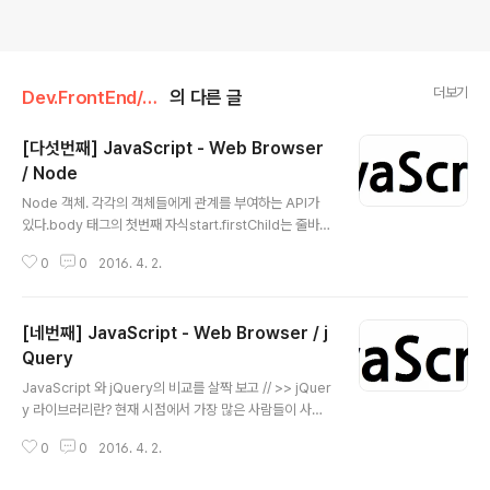
더보기
Dev.FrontEnd/JavaScript
의 다른 글
[다섯번째] JavaScript - Web Browser
/ Node
글 내용
Node 객체. 각각의 객체들에게 관계를 부여하는 API가
있다.body 태그의 첫번째 자식start.firstChild는 줄바꿈
이다. 보통 이런 식.그래서 #text가 출력된다. 놓치지 말것!
0
0
2016. 4. 2.
노드 타입. 1. Node 관계 API Node.childNodes자식
노드들을 유사배열에 담아서 리턴한다. Node.firstChild
첫번째 자식노드 Node.lastChild마지막 자식노드 Nod
[네번째] JavaScript - Web Browser / j
e.nextSibling다음 형제 노드 Node.previousSibling
이전 형제 노드 2. 노드 종류 API노드 작업을 하게 되면 현
Query
글 내용
재 선택된 노드가 어떤 타입인지를 판단해야 하는 경우가
JavaScript 와 jQuery의 비교를 살짝 보고 // >> jQuer
생긴다.이런 경우에 사용할 수 있는 APINode.nodeTyp
y 라이브러리란? 현재 시점에서 가장 많은 사람들이 사용
enode의 타입을 의미한다.- 각각의 숫자에 해당하는..
하는 자바스크립트 라이브러리.라이브러리란 자주 사용하
0
0
2016. 4. 2.
는 로직을 재사용할 수 있도록 고안된 소프트웨어적은 코
드로 많은 일을 할 수 있는 효율성을 보인다!DOM이 할 수