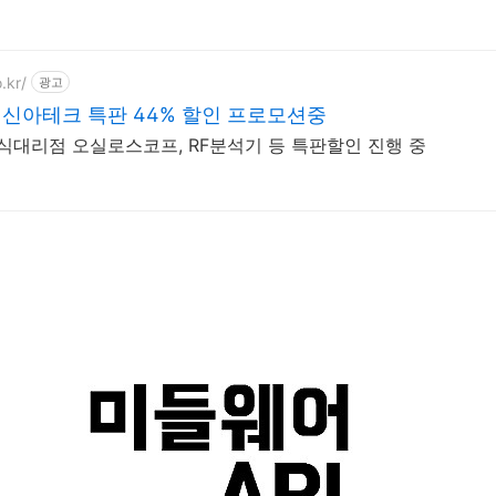
.kr/
광고
신아테크 특판 44% 할인 프로모션중
 공식대리점 오실로스코프, RF분석기 등 특판할인 진행 중