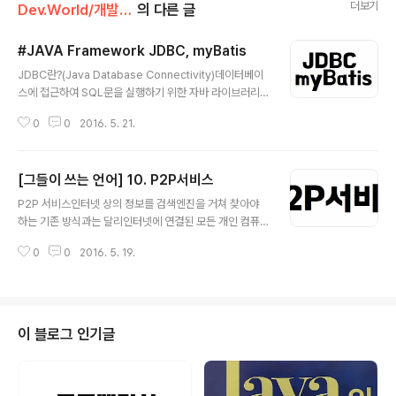
더보기
Dev.World/개발상식&언어
의 다른 글
#JAVA Framework JDBC, myBatis
글 내용
JDBC란?(Java Database Connectivity)데이터베이
스에 접근하여 SQL문을 실행하기 위한 자바 라이브러리
(API)를 말한다.썬에서 RDBMS에 접근하여 SQL문을 실
0
0
2016. 5. 21.
행하기 위한 자바 라이브러리를 만들어 표준으로 제공한
것이다.구현 클래스가 거의 없고 대부분이 인터페이스로
이루어져 있다.그렇기 때문에 어느 DB를 사용하더라도 동
[그들이 쓰는 언어] 10. P2P서비스
일한 코드를 작성할 수 있고DB를 교체하더라도 코드를 수
글 내용
정하는 작업은 거의 없다. iBatisSQL에 기반한 데이터베
P2P 서비스인터넷 상의 정보를 검색엔진을 거쳐 찾아야
이스와 자바, .NET, 루비 등을 연결시켜주는 역할.JDBC
하는 기존 방식과는 달리인터넷에 연결된 모든 개인 컴퓨
를 대체하는 영속성 프레임워크iBatis 개발자들이 구글코
터로부터 직접 정보를 제공받는 검색은 물론 다운로드까지
드로 이동하고 그 후 버전 이름이 myBatis로 바뀜 myBat
0
0
2016. 5. 19.
할 수 있는 서비스이다.이전의 인터넷 검색은 인터넷 사용
isMyBatis는 개발자가 지정한 SQL, 저장프로시저, 그리
자들이 검색엔진이라는 전문검색업체에 접속해 주제어를
고 ..
입력하여 정보를 구했다.등록된 수백만 개의 웹사이트로부
터 검색엔진은 가장 적절한 정보를 찾아냈다.찾아낸 정보
는 빠르고 편리한 서비스에도 불구하고추출된 정보가 웹사
이 블로그 인기글
이트에 게재된 내용에 한정되어 있고 웹사이트 접속에 실
패하기도 한다.이와 대조적으로 P2P는 인터넷에 접속한
개별 사용자들의 컴퓨터를 검색해서 원하는 파일을 추출해