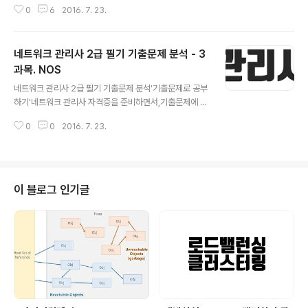
0
6
2016. 7. 23.
요약, 정리를 하였습니다. 4과목. 네트워크 운용기기 RAID
여러 개의 디스크로 구성된 디스크 배열을 의미한다. - RAI
D 1 : Mirroring 이라고 불린다. : 한 드라이브에 기록되는
네트워크 관리사 2급 필기 기출문제 분석 - 3
모든 데이터를 다른 드라이브에 복사해 놓는 방법 - RAID
5 : Parity가 있는 RAID 방식 ( 3과목에서 출제 ) 라우터 (
과목. NOS
글 내용
Router )네트워크 상의 패킷을 전달하는 장비네트워크 상
네트워크 관리사 2급 필기 기출문제 분석'기출문제로 공부
에 발생한 트래픽 제어로 최적의 경로를 설정하는 장비 패
하기'네트워크 관리사 자격증을 준비하면서,기출문제에 자
킷을 적절한 크기로 분할하거나 재조립하고 이들을 다시
주 출제되는 내용에 대해서만,문제에서 사용된 표현으로만
캡슐화하는 기능을 한다. 네트워크를 분리하는데 사..
0
0
2016. 7. 23.
요약, 정리를 하였습니다. 3과목. NOS 자주 출제되는 Lin
ux vi 명령어 **:wq = 변경된 내용을 저장한 후 종료 :q =
저장이 되있지 않으면 종료하지 않는 종료 명령어 :x = 문
자 하나 삭제 자주 출제되는 Linux 명령어 **.ps = 프로세
스의 상태를 확인하는 명령어 cd ~ = HOME 디렉토리로
이 블로그 인기글
이동하는 명령어 cp = 파일을 다른 이름으로 또는 다른 디
렉터리로 복사할 때 사용하는 명령어 change = 사용자에
대한 패스워드의 만료기간 및 시간 정보를 변경하는 명령
어 man = 사용법을 불러오는 명령어 find = 특..