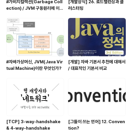
#가비지컬렉션(Garbage Coll
[개발상식] 26. 로드밸런싱과 클
ection) / JVM 구동원리에 이어
러스터링
서
#자바가상머신, JVM(Java Vir
[개발] 자바 기본서 추천에 대해서
tual Machine)이란 무엇인가?
/ 대표적인 기본서 비교
[TCP] 3-way-handshake
[그들이 쓰는 언어] 12. Conven
& 4-way-handshake
tion?