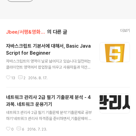
더보기
Jbee/서평&영화&자격증
의 다른 글
자바스크립트 기본서에 대해서, Basic Java
Script for Beginner
글 내용
자바스크립트의 영역이 날로 넓어지고 있습니다.일전에는
클라이언트 영역에서 팝업창을 띄우고 사용자들과 약간의
인터랙션을 위해 사용되었던 언어였다면, 현재는 클라이언
13
2
2016. 8. 17.
트를 넘어 서버 측까지 확장을 하였고, 모바일 앱개발까지
그 영역을 뻗치고 있는 언어입니다. Node.js의 등장으로
이제는 IoT 영역에서도 활약을 하고 있는 요즘 가장 Hot한
네트워크 관리사 2급 필기 기출문제 분석 - 4
언어라고 볼 수 있습니다. (하태하태!) 또 Python이라는
언어와 함께, 개발 입문자들이 처음에 접하기 쉽다는 이유
과목. 네트워크 운용기기
글 내용
로, 언어에 대한 진입 장벽이 낮다는 이유로 많은 사람들이
네트워크 관리사 2급 필기 기출문제 분석'기출문제로 공부
배우려고 하는 언어입니다. (사실, 저는 이 의견에 동의하지
하기'네트워크 관리사 자격증을 준비하면서,기출문제에 자
는 않습니다…) 그래서 제가 직접 접해본 자바스크립트에
주 출제되는 내용에 대해서만,문제에서 사용된 표현으로만
대한 의견을 정리해보았습니다. 시중에 출시되는 자바스크
0
6
2016. 7. 23.
요약, 정리를 하였습니다. 4과목. 네트워크 운용기기 RAID
립트 관련 도서들이 정말 ..