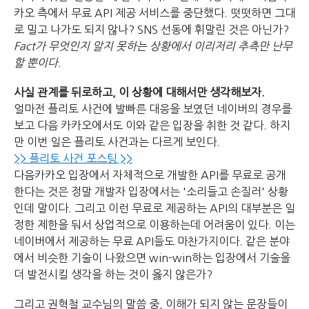
카오 측에서 무료 API 제공 서비스를 중단했다.
떳떳하면 그대
로 밀고 나가도 되지 않나? SNS 선동에 휘말린 것은 아닌가?
Fact가 무엇인지 알지 못하는 상황에서 이리저리 추측만 난무
할 뿐이다.
사실 관계를 뒤로하고, 이 상황에 대해서만 생각해보자.
얼마전 플리토 사건에 발빠른 대응을 보였던 네이버의 경우를
보고 다음 카카오에서도 이와 같은 입장을 취한 것 같다.
하지
만 이번 일은 플리토 사건과는 다르게 보인다.
>> 플리토 사건 포스팅 >>
다음카카오 입장에서 자체적으로 개발한 API를 무료로 공개
한다는 것은
정말 개발자 입장에서는 '소리들고 손질러' 상황
인데 말이다.
그리고 이런 무료로 제공하는 API의 대부분은 일
정한 제한을 둬서 상업적으로 이용하는데 어려움이 있다.
이는
네이버에서 제공하는 무료 API들도 마찬가지이다.
같은 분야
에서 비슷한 기술이 나왔으면 win-win하는 입장에서 기술을
더 발전시킬 생각을 하는 것이 옳지 않은가?
그리고 권혁철 교수님의 말씀 중, 이해가 되지 않는 문장들이