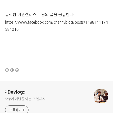
윤석찬 에반젤리스트 님의 글을 공유한다.
https://www.facebook.com/channyblog/posts/1188141174
584016
(새창열림)
로그 정보
::Devlog::
모두가 개발을 아는 그 날까지
구독하기