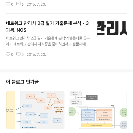
0
6
2016. 7. 23.
요약, 정리를 하였습니다. 4과목. 네트워크 운용기기 RAID
여러 개의 디스크로 구성된 디스크 배열을 의미한다. - RAI
D 1 : Mirroring 이라고 불린다. : 한 드라이브에 기록되는
네트워크 관리사 2급 필기 기출문제 분석 - 3
모든 데이터를 다른 드라이브에 복사해 놓는 방법 - RAID
5 : Parity가 있는 RAID 방식 ( 3과목에서 출제 ) 라우터 (
과목. NOS
글 내용
Router )네트워크 상의 패킷을 전달하는 장비네트워크 상
네트워크 관리사 2급 필기 기출문제 분석'기출문제로 공부
에 발생한 트래픽 제어로 최적의 경로를 설정하는 장비 패
하기'네트워크 관리사 자격증을 준비하면서,기출문제에 자
킷을 적절한 크기로 분할하거나 재조립하고 이들을 다시
주 출제되는 내용에 대해서만,문제에서 사용된 표현으로만
캡슐화하는 기능을 한다. 네트워크를 분리하는데 사..
0
0
2016. 7. 23.
요약, 정리를 하였습니다. 3과목. NOS 자주 출제되는 Lin
ux vi 명령어 **:wq = 변경된 내용을 저장한 후 종료 :q =
저장이 되있지 않으면 종료하지 않는 종료 명령어 :x = 문
자 하나 삭제 자주 출제되는 Linux 명령어 **.ps = 프로세
스의 상태를 확인하는 명령어 cd ~ = HOME 디렉토리로
이 블로그 인기글
이동하는 명령어 cp = 파일을 다른 이름으로 또는 다른 디
렉터리로 복사할 때 사용하는 명령어 change = 사용자에
대한 패스워드의 만료기간 및 시간 정보를 변경하는 명령
어 man = 사용법을 불러오는 명령어 find = 특..