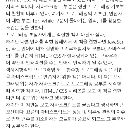
시리즈 책이다.
자바스크립트 부분은 정말 프로그래밍 기초부
터 천천히 다루고 있다.
여기서 프로그래밍의 기초란, 연산자
에 대한 부분, for, while 구문이 돌아가는 원리, if를 활용한
조건문 등을 말한다.
프로그래밍 초심자에게는 적절한 책이 아닐까 싶다.
하지만 다른 언어를 익힌 상태에서 이 책을 접한다면 JavaScri
pt 라는 언어에 대해 실망하고 지루해할지도 모른다.
자바스크
립트를 단순히 HTML과 CSS가 렌더링되어 있는 브라우저
에
약간의 인터랙션을 주는 언어로 인식하게 될 수 있다.
객체지향적인 프로그래밍 또는 함수형 프로그래밍 같은 기법
을
자바스크립트로 연습하기 위한 책은 아니다.
이 책은 프로
그래밍 입문자가 자바스크립트로 프로그래밍 공부를 시작할
때 적합한 책이다.
HTML / CSS 시리즈를 보고 이 책을 접한
다면 더 좋은 입문서라고 생각한다.
하지만 이 책만을 보고 자바스크립트를 끝냈다고 생각하면 큰
오산이다.
요즘의 자바스크립트는 성능 및 의존성 관리의 이슈
로
전역 변수를 최소화하는 모듈화가 중요시 되므로 그 부분까
지 공부해야 한다.