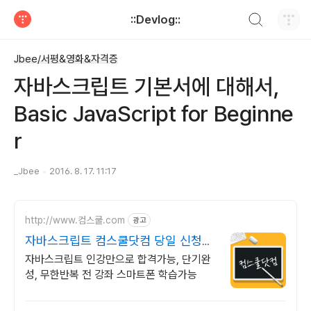
검색하기
::Devlog::
티스토리
Jbee/서평&영화&자격증
자바스크립트 기본서에 대해서,
Basic JavaScript for Beginne
r
_Jbee
2016. 8. 17. 11:17
http://www.컴스쿨.com
광고
자바스크립트 컴스쿨닷컴 당일 신청&
결제시 기프티콘!
자바스크립트 인강만으로 합격가능, 단기완
성, 무한반복 전 강좌 스마트폰 학습가능