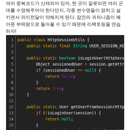
여러 중복코드가 산재되어 있어, 한 곳이 잘못되면 여러 군
데를 수정해주어야 한다던지, 각종 변수명들이 얽히고 설
키면서 의미전달이 약해지게 된다.
잠깐의 귀차니즘이 꽤
아픈 부메랑으로 돌아올 수 있기 때문에 리팩토링을 연습
하자!
1
public
class
 HttpSessionUtils {
2
public
static
final
String
 USER_SESSION_KEY 
3
4
public
static
boolean
 isLoginUser(HttpSessio
5
        Object sessionedUser 
=
 session.getAttrib
6
if
 (sessionedUser 
=
=
null
) {
7
return
false
;
8
        }
9
return
true
;
10
    }
11
12
public
static
 User getUserFromSession(HttpSe
13
if
 (
!
isLoginUser(session)) {
14
return
null
;
15
        }