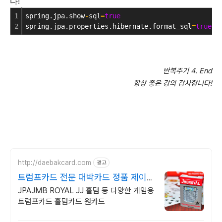
다!
1
spring.jpa.show
-
sql
=
true
2
spring.jpa.properties.hibernate.format_sql
=
true
반복주기 4. End
항상 좋은 강의 감사합니다!
http://daebakcard.com
광고
트럼프카드 전문 대박카드 정품 제이엠
비 로얄 판매점
JPAJMB ROYAL JJ 홀덤 등 다양한 게임용
트럼프카드 홀덤카드 원카드