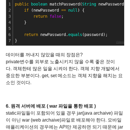
1
public
boolean
 matchPassword(
String
 newPassword) 
2
if
 (newPassword 
=
=
null
) {
3
return
false
;
4
    }
5
6
return
 newPassword.
equals
(password);
7
}
Colored by C
데이터를 꺼내지 않았을 때의 장점은?
private변수를 외부로 노출시키지 않을 수록 좋은 것이
다. 객체한테 많은 일을 시켜야 한다. 객체 지향 개발에서
중요한 부분이다. get, set 메소드는 객체 지향을 해치는 요
소인 것이다.
6. 원격 서버에 배포 ( war 파일을 통한 배포 )
static파일들이 포함되어 있을 경우 jar(java archaive) 파일
이 아닌 war (web archaive)파일로 배포해야 한다.
모바일
애플리케이션의 경우에는 API만 제공하면 되기 때문에 jar