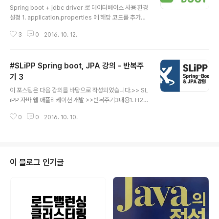
런트 컨트롤러의 역할), 컨트롤러는 모델에게 그 데이터를
Spring boot + jdbc driver 로 데이터베이스 사용 환경
전달하여 데이터베이스에 저장(페이지 컨트롤러의 역할)한
설정 1. application.properties 에 해당 코드를 추가한
다. 그리고 컨트롤러는 데이터의 변경사항을 반영하여 HT
다.code>>12345spring.application.name=Sprin
ML 전체를 다시 구성(뷰의 역할)한 다음에 클라이언트에
3
0
2016. 10. 12.
gBootJdbcspring.datasource.url=jdbc:mysql://l
게 보내준다. 그러면 클라이..
ocalhost/dbproject?autoReconnect=true&useS
SL=falsespring.datasource.username=rootspri
#SLiPP Spring boot, JPA 강의 - 반복주
ng.datasource.password=(****)spring.datasou
rce.dirverClassName=com.mysql.jdbc.DriverC
기 3
글 내용
olored by Color Scriptercs 해당하는 Database를
이 포스팅은 다음 강의를 바탕으로 작성되었습니다.>> SL
dbproject라는 자리에 적..
iPP 자바 웹 애플리케이션 개발 >>반복주기3내용1. H2
데이터베이스 연동하기 2. 데이터베이스 조작하여 값 추가
0
0
2016. 10. 10.
하기 3. HTML, URL Refactoring 4. 개인정보 수정 기
능 구현하기 1. H2 데이터베이스를 사용하여 프로젝트에
데이터베이스 사용! H2 데이터베이스는 JAVA로 작성된
RDBMS이다. spring-boot jpa 를 이용한다. JPA에 대
한 설명은 다음 포스팅을 참고하길 바란다. >> ORM에 대
이 블로그 인기글
한 포스팅 >> H2 데이터베이스는 별도의 설치가 필요하
지 않다. 데이터베이스 실습을 위해 mysql을 설치해본 사
람이라면 데이터베이스를 별도의 설치과정 없이 사용할 수
있다는 장점이 얼마나 큰 것인지를 알 수 있을 것이다...