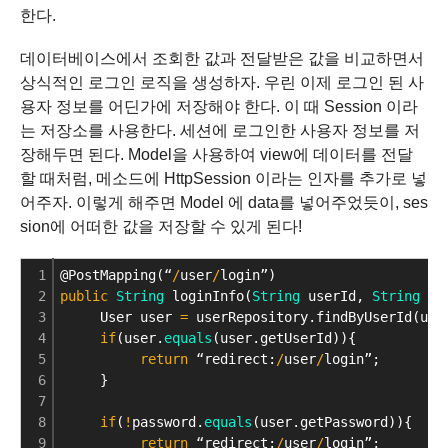
한다.
데이터베이스에서 조회한 값과 전달받은 값을 비교하면서
상식적인 로그인 로직을 생성하자.
우린 이제 로그인 된 사
용자 정보를 어딘가에 저장해야 한다.
이 때 Session 이라
는 저장소를 사용한다. 세션에 로그인한 사용자 정보를 저
장해두면 된다.
Model을 사용하여 view에 데이터를 전달
할 때처럼,
메소드에 HttpSession 이라는 인자를 추가로 넣
어주자.
이렇게 해주면 Model 에 data를 넣어주었듯이, ses
sion에 어떠한 값을 저장할 수 있게 된다!
1
@PostMapping(“
/
user
/
login”)
2
public
String
 loginInfo(
String
 userId, 
String
 pa
3
     User user 
=
 userRepository.findByUserId(use
4
if
(user.
equals
(user.getUserId)){
5
return
 “redirect:
/
user
/
login”;
6
     }
7
8
if
(
!
password.
equals
(user.getPassword)){
9
return
 “redirect:
/
user
/
login”;