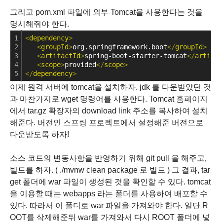
그리고 pom.xml 파일에 외부 Tomcat을 사용한다는 것을
명시해줘야 한다.
1
<
dependency
>
2
<
groupId
>
org.springframework.boot
<
/
groupId
>
3
<
artifactId
>
spring-boot-starter-tomcat
<
/
artifa
4
<
scope
>
provided
<
/
scope
>
5
<
/
dependency
>
Col
이제 원격 서버에 tomcat을 설치하자. jdk 를 다운받았던 것
과 마찬가지로 wget 명령어를 사용한다. Tomcat 홈페이지
에서 tar.gz 확장자의 download link 주소를 복사하여 설치
해준다. 버전인 스프링 프로젝트에서 설정해준 버전으로
다운받도록 하자!
소스 코드의 변동사항을 반영하기 위해 git pull 을 해주고,
빌드를 하자. (
./mvnw clean package 로 빌드 ) 그 결과,
tar
get 폴더에 war 파일이 생성된 것을 확인할 수 있다.
tomcat
을 이용할 때는 webapps 라는 폴더를 사용하여 배포할 수
있다.
따라서 이 폴더로 war 파일을 가져와야 한다.
일단 R
OOT를 삭제해준뒤
war를 가져와서 다시 ROOT 폴더에 넣