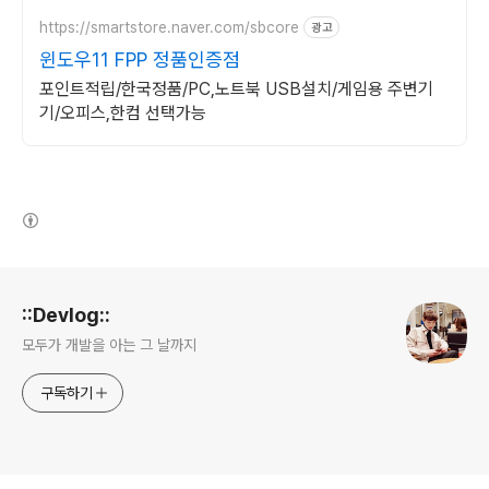
https://smartstore.naver.com/sbcore
광고
윈도우11 FPP 정품인증점
포인트적립/한국정품/PC,노트북 USB설치/게임용 주변기
기/오피스,한컴 선택가능
(새창열림)
로그 정보
::Devlog::
모두가 개발을 아는 그 날까지
구독하기