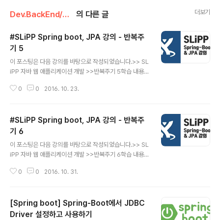
더보기
Dev.BackEnd/Spring Boot
의 다른 글
#SLiPP Spring boot, JPA 강의 - 반복주
기 5
글 내용
이 포스팅은 다음 강의를 바탕으로 작성되었습니다.>> SL
iPP 자바 웹 애플리케이션 개발 >>반복주기 5학습 내용 1.
회원과 질문 간의 관계 매핑 및 리팩토링 2. 날짜 추가하기
0
0
2016. 10. 23.
3. 질문 상세보기 기능 / 질문 수정 및 삭제 기능 구현 - Pu
tMapping, DeleteMapping 4. 답변 추가 및 답변 목록
기능 구현 5. Refactoring을 통한 중복 코드 제거 회원과
#SLiPP Spring boot, JPA 강의 - 반복주
질문 간의 관계 매핑 JPA에서도 데이터베이스의 개념인
릴레이션 간의 관계를 설정할 수 있다. SQL 문을 사용했을
기 6
글 내용
때와 다른 점은 테이블과 테이블의 관계를 객체 상에서 설
이 포스팅은 다음 강의를 바탕으로 작성되었습니다.>> SL
정해주는 것 뿐이다. Question 객체와 User 객체가 관계
iPP 자바 웹 애플리케이션 개발 >>반복주기 6학습 내용A
를 맺도록 한다고 했을 때 User 객체와 Question 객체는
JAX를 활용해 답변 추가 기능 구현AJAX를 활용해 답변
어떠한 관계인가를 따..
0
0
2016. 10. 31.
삭제 기능 구현질문 목록에 답변 수 보여주기 기능 추가 중
복 제거 및 리팩토링 JSON API 추가 및 테스트 쉘 스크립
트를 활용해 배포 자동화 Intro기존의 MVC구조에서 서버
[Spring boot] Spring-Boot에서 JDBC
와 클라이언트가 데이터를 주고 받는 방식은 다음과 같다.
클라이언트에서 데이터가 서버의 컨트롤러에 날라가고(프
Driver 설정하고 사용하기
글 내용