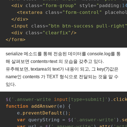
  <div 
class=
"form-group" 
style=
"
padding
:
1
    <textarea 
class=
"form-control" 
placeho
  </div>
  <input 
class=
"btn btn-success pull-right
  <div 
class=
"clearfix"
/>
</form>
serialize 메소드를 통해 전송된 데이터를 console.log를 통
해 살펴보면 contents=text 의 모습을 갖추고 있다.
유추해보면, textarea의 text가 내용이 되고, 그 key(?)값은
name인 contents 가 TEXT 형식으로 전달되는 것을 알 수
있다.
$
(
'.answer-write 
input
[type=submit]'
).
clic
function 
addAnswer
(e) {
    e.
preventDefault
()
;
var 
queryString = 
$
(
'.answer-write'
).
s
var 
url = 
$
(
'.answer-write'
).
attr
(
'act