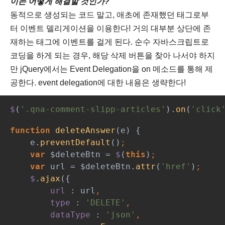
이는 어떻게 해결할 것인가?
동적으로 생성되는 코드 말고, 애초에 존재했던 태그로부
터 이벤트 델리게이션을 이용한다! 거의 대부분 상단에 존
재하는 태그에 이벤트를 걸게 된다. 순수 자바스크립트로
코딩을 하게 되는 경우, 해당 삭제 버튼을 찾아 나서야 하지
만 jQuery에서는 Event Delegation을 on 메소드를 통해 제
공한다. event delegation에 대한 내용은 생략한다!
$
(
'.qna-comment-slipp-articles'
).
on
(
'click
function 
deleteAnswer
(e) {
    e.
preventDefault
()
;
var 
$deleteBtn = 
$
(
this
)
;
var 
url = $deleteBtn.
attr
(
'href'
)
;
$
.
ajax
({
url 
: url
,
type 
: 
'DELETE'
,
dataType 
: 
'json'
,