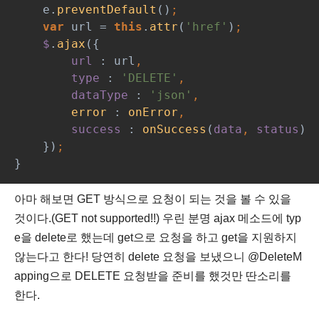
    e.
preventDefault
()
;
var 
url = 
this
.
attr
(
'href'
)
;
$
.
ajax
({
url 
: url
,
type 
: 
'DELETE'
,
dataType 
: 
'json'
,
error 
: 
onError
,
success 
: 
onSuccess
(
data
, 
status
)
    })
;
}
아마 해보면 GET 방식으로 요청이 되는 것을 볼 수 있을
것이다.(GET not supported!!) 우린 분명 ajax 메소드에 typ
e을 delete로 했는데 get으로 요청을 하고 get을 지원하지
않는다고 한다! 당연히 delete 요청을 보냈으니 @DeleteM
apping으로 DELETE 요청받을 준비를 했것만 딴소리를
한다.