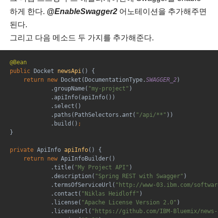
하게 한다.
@EnableSwagger2
어노테이션을 추가해주면
된다.
그리고 다음 메소드 두 가지를 추가해준다.
@Bean
public 
Docket 
newsApi
() {
return new 
Docket(DocumentationType.
SWAGGER_2
)
            .groupName(
"my-project"
)
            .apiInfo(apiInfo())
            .select()
            .paths(PathSelectors.
ant
(
"/api/**"
))
            .build()
;
}
private 
ApiInfo 
apiInfo
() {
return new 
ApiInfoBuilder()
            .title(
"My Project API"
)
            .description(
"Spring REST with Swagger"
)
            .termsOfServiceUrl(
"http://www-03.ibm.com/softwar
            .contact(
"Niklas Heidloff"
)
            .license(
"Apache License Version 2.0"
)
            .licenseUrl(
"https://github.com/IBM-Bluemix/news-