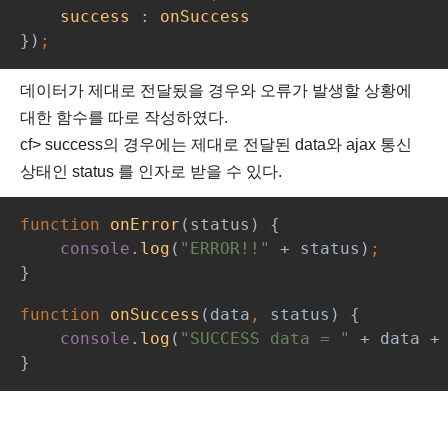
success 
: 
onSuccess
})
;
데이터가 제대로 전달됬을 경우와 오류가 발생할 상황에
대한 함수를 따로 작성하였다.
cf> success의 경우에는 제대로 전달된 data와 ajax 통신
상태인 status 를 인자로 받을 수 있다.
function 
onError
(status) {
console
.
log
(
"ERROR!!" 
+ status)
;
}
function 
onSuccess
(data
, 
status) {
console
.
log
(
"SUCCESS data = " 
+ data +
}