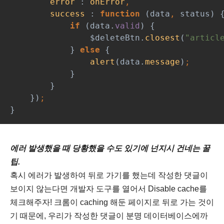
error 
: 
onError
,
success 
: 
function 
(data
, 
status) 
if 
(data.
valid
) {
                $deleteBtn.
closest
(
"articl
} 
else 
{
alert
(data.
message
)
;
}
        }
    })
;
}
에러 발생했을 때 당황했을 수도 있기에 넌지시 건네는 꿀
팁.
혹시 에러가 발생하여 뒤로 가기를 했는데 작성한 댓글이
보이지 않는다면 개발자 도구를 열어서 Disable cache를
체크해주자! 크롬이 caching 해둔 페이지로 뒤로 가는 것이
기 때문에, 우리가 작성한 댓글이 분명 데이터베이스에까