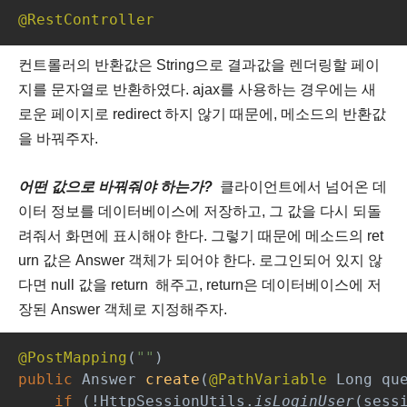
@RestController
컨트롤러의 반환값은 String으로 결과값을 렌더링할 페이
지를 문자열로 반환하였다. ajax를 사용하는 경우에는 새
로운 페이지로 redirect 하지 않기 때문에, 메소드의 반환값
을 바꿔주자.
어떤 값으로 바꿔줘야 하는가?
클라이언트에서 넘어온 데
이터 정보를 데이터베이스에 저장하고, 그 값을 다시 되돌
려줘서 화면에 표시해야 한다. 그렇기 때문에 메소드의 ret
urn 값은 Answer 객체가 되어야 한다.
로그인되어 있지 않
다면 null 값을 return 해주고, return은 데이터베이스에 저
장된 Answer 객체로 지정해주자.
@PostMapping
(
""
)
public 
Answer 
create
(
@PathVariable 
Long qu
if 
(!HttpSessionUtils.
isLoginUser
(sess