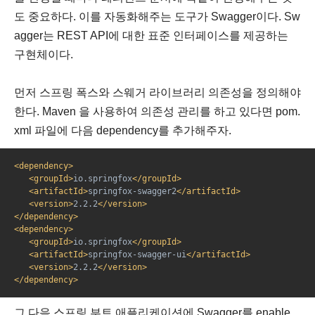
도 중요하다. 이를 자동화해주는 도구가 Swagger이다. Sw
agger는 REST API에 대한 표준 인터페이스를 제공하는
구현체이다.
먼저 스프링 폭스와 스웨거 라이브러리 의존성을 정의해야
한다. Maven 을 사용하여 의존성 관리를 하고 있다면 pom.
xml 파일에 다음 dependency를 추가해주자.
<dependency>
   <groupId>
io.springfox
</groupId>
   <artifactId>
springfox-swagger2
</artifactId>
   <version>
2.2.2
</version>
</dependency>
<dependency>
   <groupId>
io.springfox
</groupId>
   <artifactId>
springfox-swagger-ui
</artifactId>
   <version>
2.2.2
</version>
</dependency>
그 다음 스프링 부트 애플리케이션에 Swagger를 enable