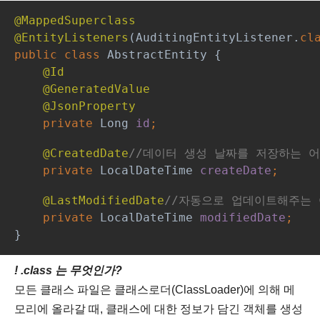
@MappedSuperclass
@EntityListeners
(AuditingEntityListener.
cl
public class 
AbstractEntity {
@Id
    @GeneratedValue
    @JsonProperty
private 
Long 
id
;
@CreatedDate
//데이터 생성 날짜를 저장하는 
private 
LocalDateTime 
createDate
;
@LastModifiedDate
//자동으로 업데이트해주는
private 
LocalDateTime 
modifiedDate
;
}
! .class 는 무엇인가?
모든 클래스 파일은 클래스로더(ClassLoader)에 의해 메
모리에 올라갈 때, 클래스에 대한 정보가 담긴 객체를 생성