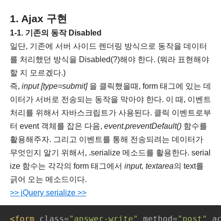
1. Ajax 구현
1-1. 기존의 동작 Disabled
일단, 기존에 서버 사이드 렌더링 방식으로 동작을 데이터
를 처리했던 방식을 Disabled(?)해야 한다. (뭐라 표현해야
할 지 모르겠다.)
즉,
input [type=submit]
을 클릭했을때, form 태그에 있는 데
이터가 서버로 전송되는 동작을 막아야 한다. 이 때, 이벤트
처리를 위해서 자바스크립트가 사용된다. 클릭 이벤트로부
터 event 객체를 잡은 다음,
event.preventDefault()
함수를
활용해주자. 그리고 이벤트를 통해 전송되려는 데이터가
무엇인지 알기 위해서, .serialize 메소드를 활용한다. serial
ize 함수는 각각의 form 태그에서
input, textarea
의 text를
긁어 오는 메소드이다.
>> jQuery serialize >>
<form 
class=
"answer-write" 
method=
"post" 
a