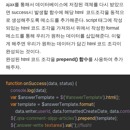
ajax를 통해서 데이터베이스에 저장된 객체를 다시 받았으
면 success시 발생할 함수에 해당 html 코드조각을 동적으
로 생성해주도록 메소드를 추가해준다. script 태그에 작성
되있는 html 코드 조각을 가져와서 위에서 작성한 format
메소드를 통해 우리가 원하는 데이터를 삽입해준다. 이렇
게 해주면 우리가 원하는 데이터가 담긴 html 코드 조각이
완성되는 것이다.
완성된 html 코드 조각을
prepend() 함수
를 사용하여 추가
해주자.
function 
onSuccess
(data
, 
status) {
console
.
log
(data)
;
var 
$answerTemplate = 
$
(
'#answerTemplate'
).
html
()
;
var 
template = $answerTemplate.
format
(
        data.writer.
userId
, 
data.formattedCreateDate
, 
data.
cont
$
(
'.qna-comment-slipp-articles'
).
prepend
(template)
;
$
(
'.answer-write 
textarea
'
).
val
(
''
)
;
//flush!