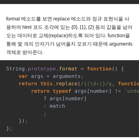
format 메소드를 보면 replace 메소드와 정규 표현식을 사
용하여 html 코드 조각에 있는 {0}, {1}, {2} 등의 값들을 넘어
오는 데이터로 교체(replace)하도록 되어 있다. function을
통해 몇 개의 인자가가 넘어올지 모르기 때문에 arguments
객체로 받아준다.
String.
prototype
.
format 
= 
function
() {
var 
args = arguments
;
return this
.
replace
(
/{(\d+)}/g
, 
functi
return typeof 
args[number] != 
'und
? args[number]
            : match
;
})
;
}
;