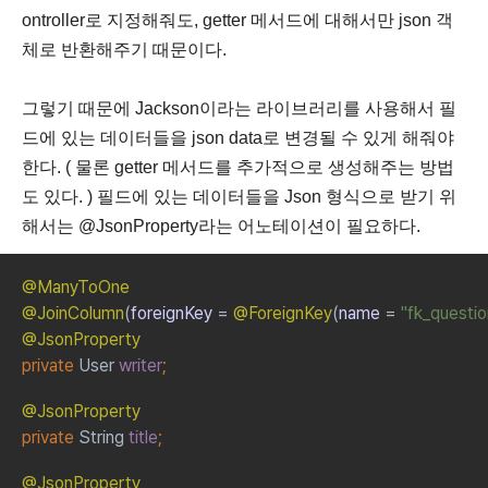
ontroller로 지정해줘도, getter 메서드에 대해서만 json 객
체로 반환해주기 때문이다.
그렇기 때문에 Jackson이라는 라이브러리를 사용해서 필
드에 있는 데이터들을 json data로 변경될 수 있게 해줘야
한다.
( 물론 getter 메서드를 추가적으로 생성해주는 방법
도 있다. )
필드에 있는 데이터들을 Json 형식으로 받기 위
해서는 @JsonProperty라는 어노테이션이 필요하다.
@ManyToOne
@JoinColumn
(
foreignKey 
= 
@ForeignKey
(
name 
= 
"fk_questio
@JsonProperty
private 
User 
writer
;
@JsonProperty
private 
String 
title
;
@JsonProperty