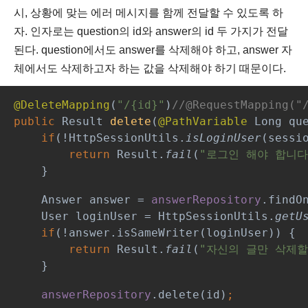
시, 상황에 맞는 에러 메시지를 함께 전달할 수 있도록 하
자.
인자로는 question의 id와 answer의 id 두 가지가 전달
된다. question에서도 answer를 삭제해야 하고, answer 자
체에서도 삭제하고자 하는 값을 삭제해야 하기 때문이다.
@DeleteMapping
(
"/{id}"
)
//@RequestMapping("
public 
Result 
delete
(
@PathVariable 
Long qu
if
(!HttpSessionUtils.
isLoginUser
(sessi
return 
Result.
fail
(
"로그인 해야 합니다
}
    Answer answer = 
answerRepository
.findO
User loginUser = HttpSessionUtils.
getU
    if
(!answer.isSameWriter(loginUser)) {
return 
Result.
fail
(
"자신의 글만 삭제할
}
answerRepository
.delete(id)
;