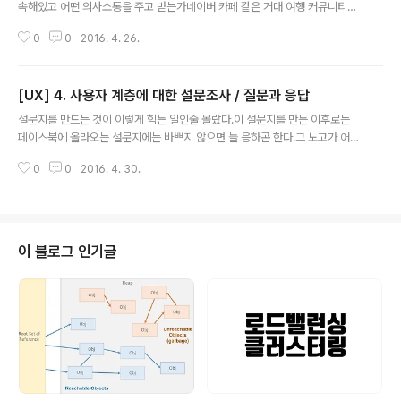
속해있고 어떤 의사소통을 주고 받는가네이버 카페 같은 거대 여행 커뮤니티에
서는 어떤 정보들이 올라오는가현존하는 여행 서비스들에 대해서 얼마나 알고
0
0
2016. 4. 26.
있고 그 서비스들이 두각을 드러내지 못하는 이유는 무엇인가정말 많은 가이드
북이 지금도 출시되고 있지만 그 가이드북이 갖고 있는 콘텐츠의 한계점은 무엇
인가 여행 애플리케이션 (웹 사이트) 조사1. 여행노트 = 여행기를 작성하고 공유
[UX] 4. 사용자 계층에 대한 설문조사 / 질문과 응답
하는 서비스 = 여행기라고 해서 장황한 여행기가 아니라 페이스북에 남기는 사
글 내용
진과 글정도. = 그냥 공유하는 정도? = 추천 여행기 최저가 호텔 이런 것이 있지
설문지를 만드는 것이 이렇게 힘든 일인줄 몰랐다.이 설문지를 만든 이후로는
만 주력서비스는 아니라서 많이 부실 = 회원들이 나이가 좀 있으신 듯 하다. 말
페이스북에 올라오는 설문지에는 바쁘지 않으면 늘 응하곤 한다.그 노고가 어떨
투 들이 다 나이가 있으신..
지 짐작이 가기 때문이다.무자본으로 설문하기는 더욱 어렵다.설문 또한 일종의
0
0
2016. 4. 30.
투자를 받는다고 생각한다.다른 사람들의 시간을 받는 것이고 생각을 받는 것이
기 때문이다.처음 만들어보는 설문이었기에, 무엇을 물어봐야하는지, 어떻게 물
어봐야하는지 정말 대책이 없었다.어찌어찌하여 지인을 통해서 약 40명의 사람
들에게 설문 응답을 받았다.설문 분석도 어떻게 하는지 몰랐다.질문을 할줄 몰
랐으니 얻어지는 정보에는 한계가 있었다.나름대로 진행해보았던 설문조사 내
이 블로그 인기글
용을 정리해보았다. 대표적인 질문 - 선호하는 여행 스타일은 무엇인가요? - 예
약에 문제점이 있었나요? - 여행자..