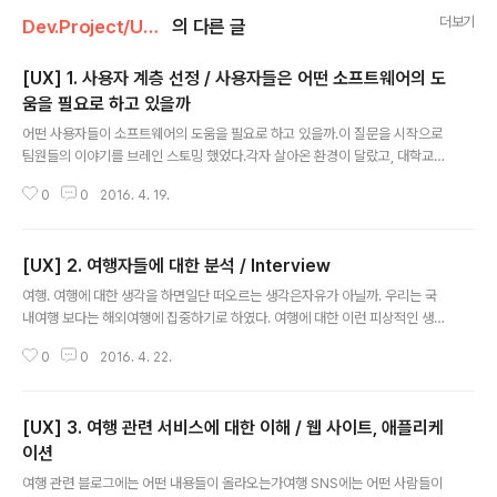
더보기
Dev.Project/UX_project
의 다른 글
[UX] 1. 사용자 계층 선정 / 사용자들은 어떤 소프트웨어의 도
움을 필요로 하고 있을까
글 내용
어떤 사용자들이 소프트웨어의 도움을 필요로 하고 있을까.이 질문을 시작으로
팀원들의 이야기를 브레인 스토밍 했었다.각자 살아온 환경이 달랐고, 대학교를
재학하던 때의 전공들도 모두 제각각이라서 다양한 의견들이 나왔다. 1. 거리적
0
0
2016. 4. 19.
/ 시간적 약자들을 위한 의료서비스 2. 다이어리를 쓰고 싶은 사람들을 위한 다
이어리 어플(조금 더 구체적으로 들어가면 다이어리에 도대체 어떤 내용을 적으
면 좋은지 모르는 사람들이었다.) 3. SNS를 하는 것이 아닌 SNS에 치이는 시
[UX] 2. 여행자들에 대한 분석 / Interview
대이다. 하나라도 놓치고 싶지 않은 마음에 여러 가지의 SNS에 계정을 두고 있
글 내용
는 현 상황.수많은 SNS를 자기가 원하는 태그들로 종합해줄 수는 없을까.이런
여행. 여행에 대한 생각을 하면일단 떠오르는 생각은자유가 아닐까. 우리는 국
고민을 하는 사람들 4. 판교에서 공부를 하고 있다보니 야근자가 생각보다 엄청
내여행 보다는 해외여행에 집중하기로 하였다. 여행에 대한 이런 피상적인 생각
많다는 것..
에서 벗어나좀 더 현실에 가까운 여행을 알아보기 위해최근에 여행을 다녀온 사
0
0
2016. 4. 22.
람들을 대상으로 인터뷰를 진행해보았다. 인터뷰를 진행하기 전에여행자에 대
한 기본적인 이해들이 필요했다.우선 여행을 얼마나 다녀봤는지에 따라서 천차
만별이었다.극단적으로는 여행을 한 번도 가보지 않은 사람, 여행을 많이 다녀
[UX] 3. 여행 관련 서비스에 대한 이해 / 웹 사이트, 애플리케
봐서 여행에 있어서 준전문가 수준인 사람까지그 스펙트럼이 정말 넓었다.물어
보고 싶은 내용은 산더미였지만인터뷰이기에 그 사람의 여행에 대한 전반적인
이션
글 내용
이야기들을 듣는 방향으로 인터뷰를 진행했다. 원래 우리가 물어보고 싶은 내용
여행 관련 블로그에는 어떤 내용들이 올라오는가여행 SNS에는 어떤 사람들이
들은 대략 다음과 같았다. 여행을 준비하고 계..