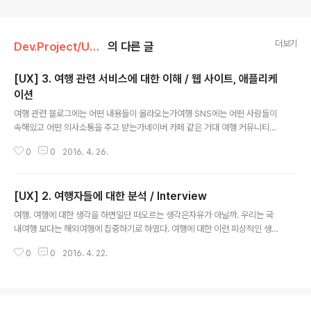
더보기
Dev.Project/UX_project
의 다른 글
[UX] 3. 여행 관련 서비스에 대한 이해 / 웹 사이트, 애플리케
이션
글 내용
여행 관련 블로그에는 어떤 내용들이 올라오는가여행 SNS에는 어떤 사람들이
속해있고 어떤 의사소통을 주고 받는가네이버 카페 같은 거대 여행 커뮤니티에
서는 어떤 정보들이 올라오는가현존하는 여행 서비스들에 대해서 얼마나 알고
0
0
2016. 4. 26.
있고 그 서비스들이 두각을 드러내지 못하는 이유는 무엇인가정말 많은 가이드
북이 지금도 출시되고 있지만 그 가이드북이 갖고 있는 콘텐츠의 한계점은 무엇
인가 여행 애플리케이션 (웹 사이트) 조사1. 여행노트 = 여행기를 작성하고 공유
[UX] 2. 여행자들에 대한 분석 / Interview
하는 서비스 = 여행기라고 해서 장황한 여행기가 아니라 페이스북에 남기는 사
글 내용
진과 글정도. = 그냥 공유하는 정도? = 추천 여행기 최저가 호텔 이런 것이 있지
여행. 여행에 대한 생각을 하면일단 떠오르는 생각은자유가 아닐까. 우리는 국
만 주력서비스는 아니라서 많이 부실 = 회원들이 나이가 좀 있으신 듯 하다. 말
내여행 보다는 해외여행에 집중하기로 하였다. 여행에 대한 이런 피상적인 생각
투 들이 다 나이가 있으신..
에서 벗어나좀 더 현실에 가까운 여행을 알아보기 위해최근에 여행을 다녀온 사
0
0
2016. 4. 22.
람들을 대상으로 인터뷰를 진행해보았다. 인터뷰를 진행하기 전에여행자에 대
한 기본적인 이해들이 필요했다.우선 여행을 얼마나 다녀봤는지에 따라서 천차
만별이었다.극단적으로는 여행을 한 번도 가보지 않은 사람, 여행을 많이 다녀
봐서 여행에 있어서 준전문가 수준인 사람까지그 스펙트럼이 정말 넓었다.물어