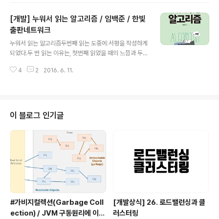
미 현업에 계신 분들이나 주변 고수분들에게서 구하는 경
[개발] 누워서 읽는 알고리즘 / 임백준 / 한빛
우가 많은데, 자바를 처음 공부하는 사람의 입장에서 각 도
서에 대한 의견을 듣는 것도 도움이 될 것 같아, 이렇게 정
출판네트워크
글 내용
리해봤습니다. 이 글에서 다루고 있는 기본서 이외에도 많
누워서 읽는 알고리즘두번째 읽는 도중에 서평을 작성하게
은 자바 기본서가 있지만, 많은 추천을 받은 책 중에서 제가
되었다.두 번 읽는 이유는, 첫번째 읽었을 때의 느낌과 두번
직접 본 책, 공부해본 책만을 가지고 제 개인적인 의견을 말
째 읽었을 때의 느낌이 확연히 다를 것이라고,첫번째 읽을
씀드리고자 합니다. 기본서를 채택할 때는 자신의 공부 스
4
2
2016. 6. 11.
때 예상했기 때문이다.물론 모든 책이, 두 번째 읽을 때 느
타일에 따라서..
낌이 다르겠지만,개발이라는 분야를 공부하는 측면에서 봤
을 때, 이 책은 두 번째 읽을 때, 느낌이 확실히 다를 것이다.
단, 개발 공부를 시작하는 사람의 입장에서의 이야기이고,
이 책을 처음 읽고나서, 두 번째로 읽기 전에 어느 정도의
이 블로그 인기글
개발 공부를 했다는 가정하의 이야기이다.이미 많은 것을
알고 있는 사람에겐 나의 이야기가 공감이 안될 것이다.사
실,이 책을 처음 읽고 많은 실망을 했기 때문에, 적어도 서
평을 쓰려면 한 번 더 읽고 나서 쓰겠다는 생각으로서평을
작성하지 않았다. 저자..
#가비지컬렉션(Garbage Coll
[개발상식] 26. 로드밸런싱과 클
ection) / JVM 구동원리에 이어
러스터링