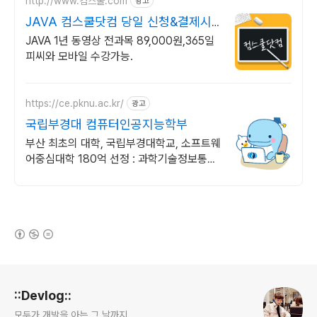
http://www.컴스쿨.com
광고
JAVA 컴스쿨닷컴 당일 신청&결제시
기프티콘!
JAVA 1년 동영상 전과목 89,000원,365일
피씨와 모바일 수강가능.
https://ce.pknu.ac.kr/
광고
국립부경대 컴퓨터인공지능학부
부산 최초의 대학, 국립부경대학교, 소프트웨
어중심대학 180억 선정 : 과학기술정보통신
부 소프트웨어중심대학 187억 선정
(새창열림)
로그 정보
::Devlog::
모두가 개발을 아는 그 날까지