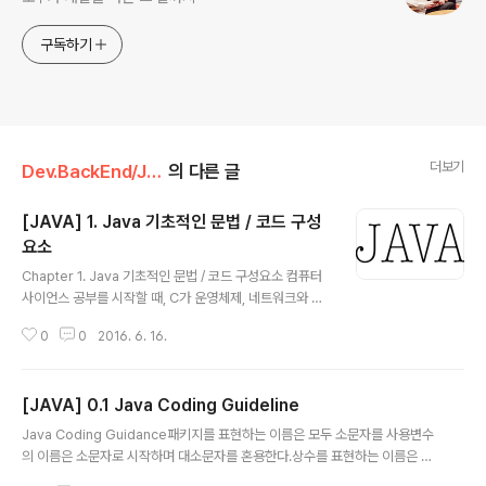
구독하기
더보기
Dev.BackEnd/JAVA
의 다른 글
[JAVA] 1. Java 기초적인 문법 / 코드 구성
요소
글 내용
Chapter 1. Java 기초적인 문법 / 코드 구성요소 컴퓨터
사이언스 공부를 시작할 때, C가 운영체제, 네트워크와 같
은 기초적인 과목들이라면 웹이라는 분야에서의 JAVA도
0
0
2016. 6. 16.
그 기초와 같다. 그 시작, 이클립스(Eclipse)JAVA를 프로
그래밍하기 위해 필요한 도구 중 하나인 IDE의 일종이다.p
ackage Explorer : 프로젝트 관리 Outline : 문법적인
[JAVA] 0.1 Java Coding Guideline
요소들을 시각적으로 보여준다. 자신이 필요한 것을 빠르
글 내용
게 찾을 수 있도록 도와준다.Problem : 에러 상황 보고 C
Java Coding Guidance패키지를 표현하는 이름은 모두 소문자를 사용변수
onsole : 말 그대로 콘솔창 그리고 가운데 Editor!프로젝
의 이름은 소문자로 시작하며 대소문자를 혼용한다.상수를 표현하는 이름은 모
트를 만들고, 패키지를 생성하고, 클래스를 생성하여 컴파
두 대문자로 지정하되 '_'로 단어들을 구분한다.메소드의 이름은 동사를 사용하