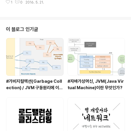
일을 하게 되면, 워크스페이스(WorkSpace)에 두 개의
1
0
2016. 5. 21.
며 소문자로 시작한다.private 접근 제한자를 갖는 클래스 변수에 '_' 접미사를
폴더가 생성된다.bin : bin..
사용한다.일반적인 변수의 이름은 타입의 이름과 동일하게 작성한다.넓은 범위
에 영향을 미치는 변수는 긴 이름을 부여하고, 좁은 범위의 변수는 짧은 이름을
부여한다.찾는 메소드(find), 계산하는 메소드(compute), 초기화(initialize),
엔터티 번호(No접미사)대응하는 단어가 있는 이름은 함께 사용한다.(get/set,
이 블로그 인기글
add/remove, create/destroy, start..
#가비지컬렉션(Garbage Coll
#자바가상머신, JVM(Java Vir
ection) / JVM 구동원리에 이어
tual Machine)이란 무엇인가?
서