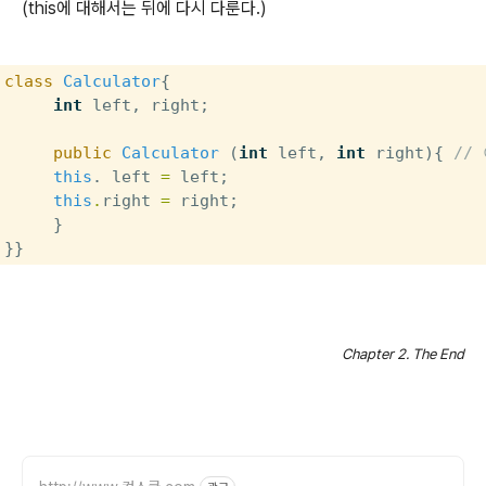
(this에 대해서는 뒤에 다시 다룬다.)
class
Calculator
{

int
 left, right;

public
Calculator
 (
int
 left, 
int
 right){ 
//
this
. left 
=
 left;

this
.
right 
=
 right;

     }

}}
Chapter 2. The End